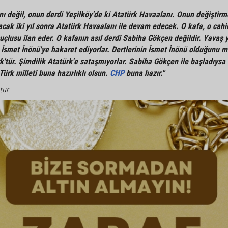
 değil, onun derdi Yeşilköy'de ki Atatürk Havaalanı. Onun değiştir
acak iki yıl sonra Atatürk Havaalanı ile devam edecek. O kafa, o cahi
uçlusu ilan eder. O kafanın asıl derdi Sabiha Gökçen değildir. Yavaş 
 İsmet İnönü'ye hakaret ediyorlar. Dertlerinin İsmet İnönü olduğunu 
k'tür. Şimdilik Atatürk'e sataşmıyorlar. Sabiha Gökçen ile başladıysa 
ürk milleti buna hazırlıklı olsun.
CHP
buna hazır."
tur