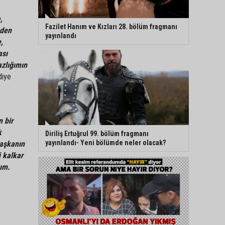
,
Fazilet Hanım ve Kızları 28. bölüm fragmanı
eden
yayınlandı
,
ası
azlığımın
iye
n bir
k
Diriliş Ertuğrul 99. bölüm fragmanı
yayınlandı- Yeni bölümde neler olacak?
başkanın
 kalkar
ım.