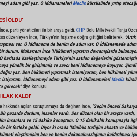
meyi adam gibi yaz. O iddianameleri
Meclis
kürsüsünde yırtıp atacağ
Sİ OLDU'
nce, parti yöneticileri ile bir araya geldi.
CHP
Bolu Milletvekili Tanju Özca
ısı düzenleyen İnce, Türkiye'nin faşizme doğru gittiğini belirterek,
"Artık
uruşması var. O iddianame de benim de adım var. O İddianemede adım 
bir durum. Muharrem İnce 'Hükümeti yıpratıcı davranışlarda bulunuyor'
O haritada özelleştirmeyle Türkiye'nin satılan değerlerini göstermişt
aya yönelik bir girişimmiş ve savcı beni iddianemeye koyuyor. Şimdi
 doğru yaz. Ben hükümeti yıpratmak istemiyorum, ben hükümeti yık
 istiyorum. İddianameyi adam gibi yaz. O iddianameleri
Meclis
kürsü
ta görecek"
diye konuştu.
HLAK KALDI'
 hakkında açılan soruşturmaya da değinen İnce,
"Seçim öncesi Sakarya
ir pazarda durdum, insanlar vardı. Ses düzeni olan bir araçta vardı,
im insanlara ve 15 dakika konuştum. O 15 dakikalık konuşmayla ilgil
e bir fezleke geldi. Diyor ki orada 'Minibüs trafiğini aksattı ve hükü
ükümeti eleştirmişim ben ve benim dokunulmazlığımın kaldırılması içi