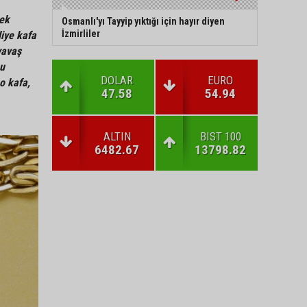
mek
Osmanlı'yı Tayyip yıktığı için hayır diyen
İzmirliler
liye kafa
yavaş
mu
DOLAR
EURO
o kafa,
47.58
54.94
ALTIN
BIST 100
6482.67
13798.82