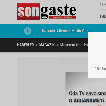
Günü
EML
Gölbaşı Esnafının Sesi Ankara Kalkınma
HABERLER
MAGAZİN
Muharrem İnce: Hükümeti yıkm
Bir D