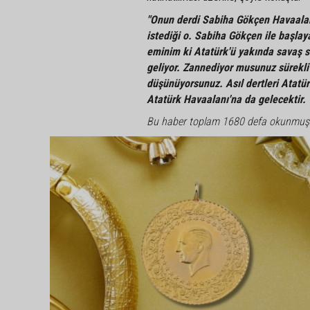
"Onun derdi Sabiha Gökçen Havaalanı
istediği o. Sabiha Gökçen ile başlay
eminim ki Atatürk'ü yakında savaş s
geliyor. Zannediyor musunuz sürekli
düşünüyorsunuz. Asıl dertleri Atatür
Atatürk Havaalanı'na da gelecektir. T
Bu haber toplam 1680 defa okunmuş