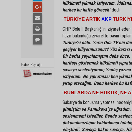
hükümeti yıkmak istiyorum. İddiana
herkes bu hafta görecek"
dedi.
'TÜRKİYE ARTIK
AKP
TÜRKİYE
CHP Bolu İl Başkanlığı'nı ziyaret eden İ
hazır bulunduğu ziyarette basın toplant
Türkiye'si oldu. Yarın Oda TV'nin d
geçiyor biliyormusunuz? Yüz karası 
Bir harita yayınlamıştım daha önce. 
haritayı göstermek hükümeti yıpratm
Haber Kaynağı
savcıya sesleniyorum; Yanlış yazma
istiyorum. Ne yıpratması ben yıkmak
yırtıp atacağım. Bunu herkes bu haf
'BUNLARDA NE HUKUK, NE A
Sakarya'da konuşma yapması nedeniyle
gitmiştim ve Pamukova'ya uğradım. B
seslenmemi istediler. Bende seslend
dokunulmazlığım kaldırılması talebiyl
eleştirdi'. Savcıya bakın savcıya. H