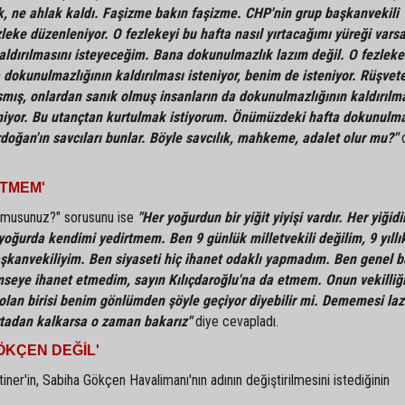
uk, ne ahlak kaldı. Faşizme bakın faşizme. CHP'nin grup başkanvekili
leke düzenleniyor. O fezlekeyi bu hafta nasıl yırtacağımı yüreği varsa
aldırılmasını isteyeceğim. Bana dokunulmazlık lazım değil. O fezlek
 dokunulmazlığının kaldırılması isteniyor, benim de isteniyor. Rüşvete
şmış, onlardan sanık olmuş insanların da dokunulmazlığının kaldırılm
eniyor. Bu utançtan kurtulmak istiyorum. Önümüzdeki hafta dokunulm
doğan'ın savcıları bunlar. Böyle savcılık, mahkeme, adalet olur mu?"
d
ETMEM'
r musunuz?" sorusunu ise
"Her yoğurdun bir yiğit yiyişi vardır. Her yiğidi
yoğurda kendimi yedirtmem. Ben 9 günlük milletvekili değilim, 9 yıllı
başkanvekiliyim. Ben siyaseti hiç ihanet odaklı yapmadım. Ben genel 
mseye ihanet etmedim, sayın Kılıçdaroğlu'na da etmem. Onun vekilliği
lan birisi benim gönlümden şöyle geçiyor diyebilir mi. Dememesi laz
rtadan kalkarsa o zaman bakarız"
diye cevapladı.
ÖKÇEN DEĞİL'
ner'in, Sabiha Gökçen Havalimanı'nın adının değiştirilmesini istediğinin