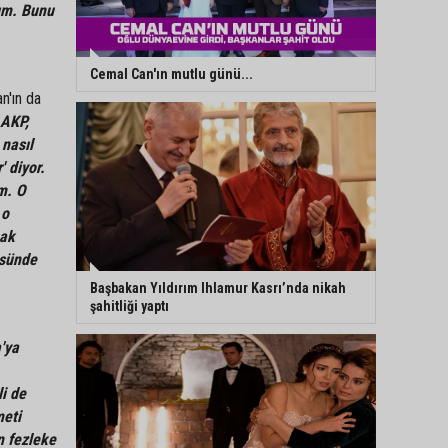
ım. Bunu
Cemal Can'ın mutlu günü...
n'ın da
 AKP,
nasıl
 diyor.
im. O
 o
mak
sünde
Başbakan Yıldırım Ihlamur Kasrı’nda nikah
şahitliği yaptı
'ya
i de
meti
n fezleke