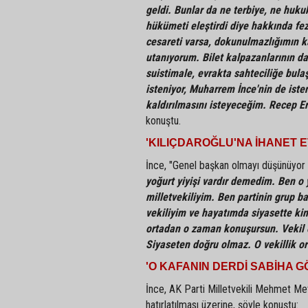
geldi. Bunlar da ne terbiye, ne huk
hükümeti eleştirdi diye hakkında fez
cesareti varsa, dokunulmazlığımın k
utanıyorum. Bilet kalpazanlarının da
suistimale, evrakta sahteciliğe bula
isteniyor, Muharrem İnce'nin de ist
kaldırılmasını isteyeceğim. Recep Er
konuştu.
'KILIÇDAROĞLU'NA İHANET 
İnce, "Genel başkan olmayı düşünüyo
yoğurt yiyişi vardır demedim. Ben o 
milletvekiliyim. Ben partinin grup 
vekiliyim ve hayatımda siyasette ki
ortadan o zaman konuşursun. Vekil o
Siyaseten doğru olmaz. O vekillik o
'O KAFANIN DERDİ SABİHA G
İnce, AK Parti Milletvekili Mehmet Meti
hatırlatılması üzerine, şöyle konuştu: