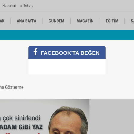
n Haberleri
Tekzip
AK
ANA SAYFA
GÜNDEM
MAGAZİN
EĞİTİM
S
 Ajansı'nda
Av
KÜLTÜR-SANAT
SPOR
RÖPORTAJ
FACEBOOK'TA BEĞEN
ak istiyorum
aha Gösterme