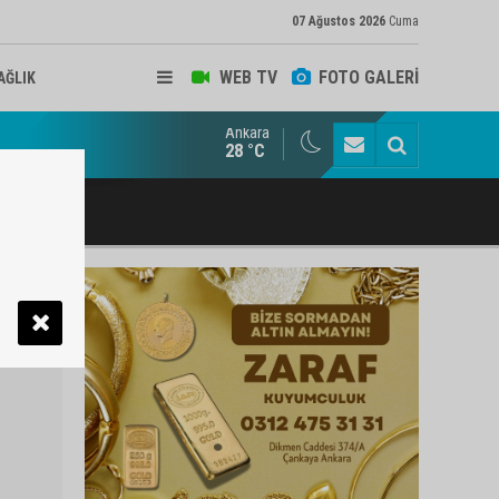
07 Ağustos 2026
Cuma
WEB TV
FOTO GALERİ
AĞLIK
Ankara
ukat ve Arabulucu Rüstem Yiğit Ahizer'e ziyaretçi akını
28 °C