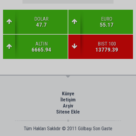
DOLAR
EURO
47.7
55.17
ALTIN
BIST 100
6665.94
13779.39
Künye
İletişim
Arşiv
Sitene Ekle
Tüm Hakları Saklıdır © 2011
Gölbaşı Son Gaste