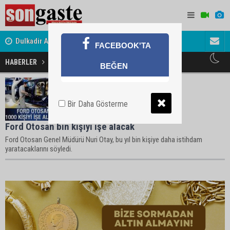
Dulkadir Ailesinin Mutlu Günü
Gölbaşı Es
FACEBOOK'TA
HABERLER
Otosan Haberleri
BEĞEN
Bir Daha Gösterme
Ford Otosan bin kişiyi işe alacak
Ford Otosan Genel Müdürü Nuri Otay, bu yıl bin kişiye daha istihdam
yaratacaklarını söyledi.