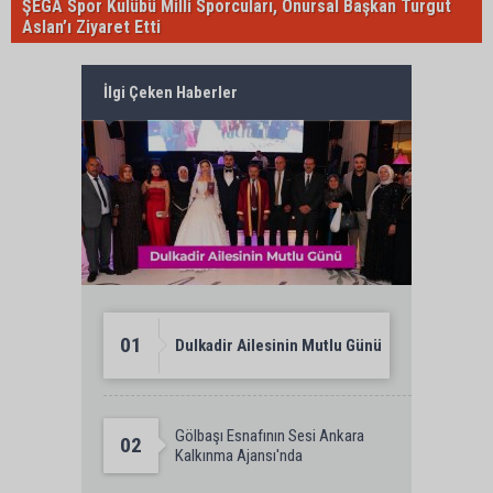
ŞEGA Spor Kulübü Milli Sporcuları, Onursal Başkan Turgut
Aslan’ı Ziyaret Etti
İlgi Çeken Haberler
01
Dulkadir Ailesinin Mutlu Günü
Gölbaşı Esnafının Sesi Ankara
02
Kalkınma Ajansı'nda