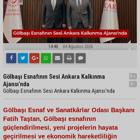
14:40
04 Ağustos 2026
Gölbaşı Esnafının Sesi Ankara Kalkınma
A+
Ajansı'nda
A-
Gölbaşı Esnafının Sesi Ankara Kalkınma Ajansı'nda
Gölbaşı Esnaf ve Sanatkârlar Odası Başkanı
Fatih Taştan, Gölbaşı esnafının
güçlendirilmesi, yeni projelerin hayata
geçirilmesi ve ekonomik hareketliliğin