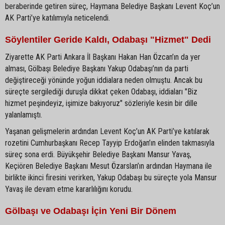
beraberinde getiren süreç, Haymana Belediye Başkanı Levent Koç’un
AK Parti’ye katılımıyla neticelendi.
Söylentiler Geride Kaldı, Odabaşı "Hizmet" Dedi
Ziyarette AK Parti Ankara İl Başkanı Hakan Han Özcan’ın da yer
alması, Gölbaşı Belediye Başkanı Yakup Odabaşı’nın da parti
değiştireceği yönünde yoğun iddialara neden olmuştu. Ancak bu
süreçte sergilediği duruşla dikkat çeken Odabaşı, iddiaları "Biz
hizmet peşindeyiz, işimize bakıyoruz" sözleriyle kesin bir dille
yalanlamıştı.
Yaşanan gelişmelerin ardından Levent Koç’un AK Parti’ye katılarak
rozetini Cumhurbaşkanı Recep Tayyip Erdoğan’ın elinden takmasıyla
süreç sona erdi. Büyükşehir Belediye Başkanı Mansur Yavaş,
Keçiören Belediye Başkanı Mesut Özarslan’ın ardından Haymana ile
birlikte ikinci firesini verirken, Yakup Odabaşı bu süreçte yola Mansur
Yavaş ile devam etme kararlılığını korudu.
Gölbaşı ve Odabaşı İçin Yeni Bir Dönem