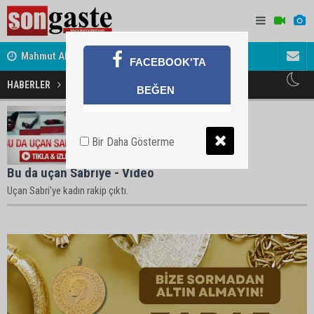
Mahmut Aksoy: İHANETİN ZAMAN AŞIMI YOKTUR
Tuhan Yılm
FACEBOOK'TA
HABERLER
Sabriye Haberleri
BEĞEN
Bir Daha Gösterme
Bu da uçan Sabriye - Video
Uçan Sabri'ye kadın rakip çıktı.