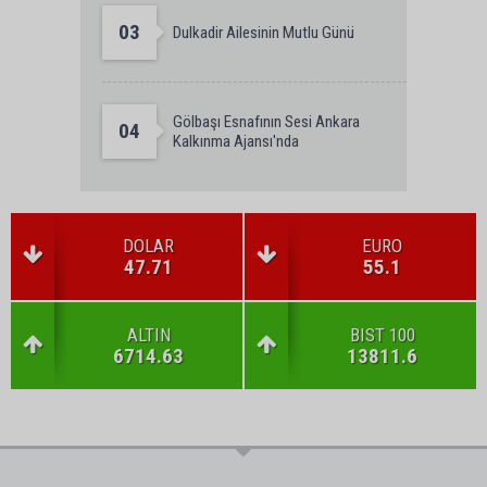
03
Dulkadir Ailesinin Mutlu Günü
Gölbaşı Esnafının Sesi Ankara
04
Kalkınma Ajansı'nda
DOLAR
EURO
47.71
55.1
ALTIN
BIST 100
6714.63
13811.6