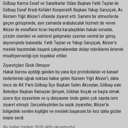
Gölbaşı Karma Esnaf ve Sanatkarlar Odası Başkanı Fatih Taştan ile
Gölbaşı Esnaf Kredi Kefalet Kooperatifi Başkanı Yakup Sarıçiçek, Av.
Rüstem Yiğit Ahizer’i ofisinde ziyaret etti. Samimi bir atmosferde
geçen görüşmede, aynı zamanda arabuluculuk hizmeti de veren
Ahizer ile esnafların ticari hayatta karşılaştıkları hukuki sorunlar,
çözüm önerileri ve sektörel gelişmeler üzerine verimli bir görüş
alışverişinde bulunuldu. Fatih Taştan ve Yakup Sarıçiçek, Ahizer’e
meslek hayatındaki başarılı çalışmalarından dolayı tebriklerini ileterek
misafirperverliği için teşekkür ettiler.
Ziyaretçileri Eksik Olmuyor
Hukuk bürosu açıldığı günden bu yana ilçe protokolünün ve kanaat
önderlerinin uğrak noktası haline gelen Rüstem Yiğit Ahizer’i, daha
önce de AK Parti Gölbaşı İlçe Başkanı Selim Akceylan, Gölbaşı eski
Belediye Başkanı Ramazan Şimşek, Gökhan Koçak ve başta olmak
üzere ilçe siyasetinin ve iş dünyasının önde gelen çok sayıda ismi
ziyaret etmişti. Gerçekleştirilen bu nazik ziyaretler, Ahizer’in
bölgedeki sevilen kişiliğini ve mesleki başarısını bir kez daha gözler
önüne serdi.
Bu haber toplam 2626 defa okunmuştur