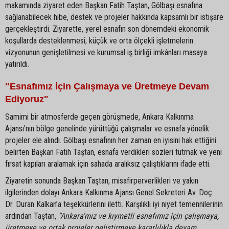
makamında ziyaret eden Başkan Fatih Taştan, Gölbaşı esnafına
sağlanabilecek hibe, destek ve projeler hakkında kapsamlı bir istişare
gerçekleştirdi. Ziyarette, yerel esnafın son dönemdeki ekonomik
koşullarda desteklenmesi, küçük ve orta ölçekli işletmelerin
vizyonunun genişletilmesi ve kurumsal iş birliği imkânları masaya
yatırıldı.
"Esnafımız İçin Çalışmaya ve Üretmeye Devam
Ediyoruz"
Samimi bir atmosferde geçen görüşmede, Ankara Kalkınma
Ajansı'nın bölge genelinde yürüttüğü çalışmalar ve esnafa yönelik
projeler ele alındı. Gölbaşı esnafının her zaman en iyisini hak ettiğini
belirten Başkan Fatih Taştan, esnafa verdikleri sözleri tutmak ve yeni
fırsat kapıları aralamak için sahada aralıksız çalıştıklarını ifade etti.
Ziyaretin sonunda Başkan Taştan, misafirperverlikleri ve yakın
ilgilerinden dolayı Ankara Kalkınma Ajansı Genel Sekreteri Av. Doç.
Dr. Duran Kalkan’a teşekkürlerini iletti. Karşılıklı iyi niyet temennilerinin
ardından Taştan,
"Ankara'mız ve kıymetli esnafımız için çalışmaya,
üretmeye ve ortak projeler geliştirmeye kararlılıkla devam