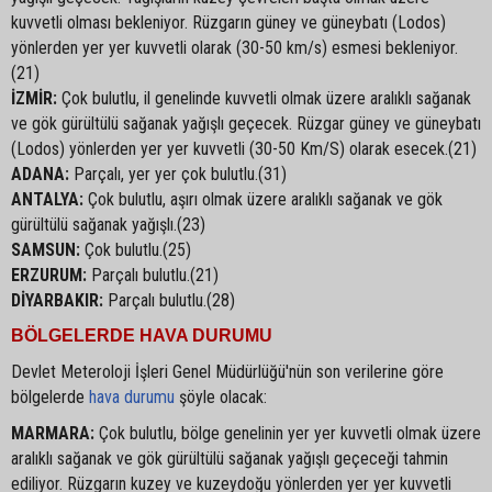
kuvvetli olması bekleniyor. Rüzgarın güney ve güneybatı (Lodos)
yönlerden yer yer kuvvetli olarak (30-50 km/s) esmesi bekleniyor.
(21)
İZMİR:
Çok bulutlu, il genelinde kuvvetli olmak üzere aralıklı sağanak
ve gök gürültülü sağanak yağışlı geçecek. Rüzgar güney ve güneybatı
(Lodos) yönlerden yer yer kuvvetli (30-50 Km/S) olarak esecek.(21)
ADANA:
Parçalı, yer yer çok bulutlu.(31)
ANTALYA:
Çok bulutlu, aşırı olmak üzere aralıklı sağanak ve gök
gürültülü sağanak yağışlı.(23)
SAMSUN:
Çok bulutlu.(25)
ERZURUM:
Parçalı bulutlu.(21)
DİYARBAKIR:
Parçalı bulutlu.(28)
BÖLGELERDE HAVA DURUMU
Devlet Meteroloji İşleri Genel Müdürlüğü'nün son verilerine göre
bölgelerde
hava durumu
şöyle olacak:
MARMARA:
Çok bulutlu, bölge genelinin yer yer kuvvetli olmak üzere
aralıklı sağanak ve gök gürültülü sağanak yağışlı geçeceği tahmin
ediliyor. Rüzgarın kuzey ve kuzeydoğu yönlerden yer yer kuvvetli