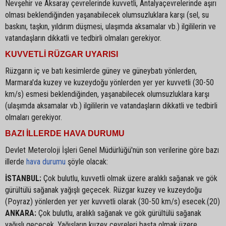
Nevşehir ve Aksaray çevrelerinde kuvvetli, Antalyaçevrelerinde aşırı
olması beklendiğinden yaşanabilecek olumsuzluklara karşı (sel, su
baskını, taşkın, yıldırım düşmesi, ulaşımda aksamalar vb.) ilgililerin ve
vatandaşların dikkatli ve tedbirli olmaları gerekiyor.
KUVVETLİ RÜZGAR UYARISI
Rüzgarın iç ve batı kesimlerde güney ve güneybatı yönlerden,
Marmara'da kuzey ve kuzeydoğu yönlerden yer yer kuvvetli (30-50
km/s) esmesi beklendiğinden, yaşanabilecek olumsuzluklara karşı
(ulaşımda aksamalar vb.) ilgililerin ve vatandaşların dikkatli ve tedbirli
olmaları gerekiyor.
BAZI İLLERDE HAVA DURUMU
Devlet Meteroloji İşleri Genel Müdürlüğü'nün son verilerine göre bazı
illerde
hava durumu
şöyle olacak:
İSTANBUL:
Çok bulutlu, kuvvetli olmak üzere aralıklı sağanak ve gök
gürültülü sağanak yağışlı geçecek. Rüzgar kuzey ve kuzeydoğu
(Poyraz) yönlerden yer yer kuvvetli olarak (30-50 km/s) esecek.(20)
ANKARA:
Çok bulutlu, aralıklı sağanak ve gök gürültülü sağanak
yağışlı geçecek. Yağışların kuzey çevreleri başta olmak üzere