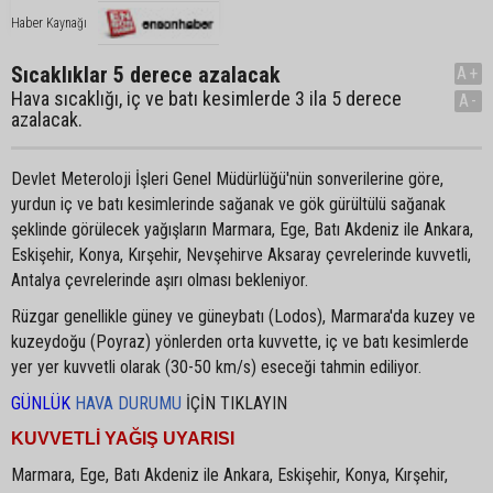
Haber Kaynağı
Sıcaklıklar 5 derece azalacak
A+
Hava sıcaklığı, iç ve batı kesimlerde 3 ila 5 derece
A-
azalacak.
Devlet Meteroloji İşleri Genel Müdürlüğü'nün sonverilerine göre,
yurdun iç ve batı kesimlerinde sağanak ve gök gürültülü sağanak
şeklinde görülecek yağışların Marmara, Ege, Batı Akdeniz ile Ankara,
Eskişehir, Konya, Kırşehir, Nevşehirve Aksaray çevrelerinde kuvvetli,
Antalya çevrelerinde aşırı olması bekleniyor.
Rüzgar genellikle güney ve güneybatı (Lodos), Marmara'da kuzey ve
kuzeydoğu (Poyraz) yönlerden orta kuvvette, iç ve batı kesimlerde
yer yer kuvvetli olarak (30-50 km/s) eseceği tahmin ediliyor.
GÜNLÜK
HAVA DURUMU
İÇİN TIKLAYIN
KUVVETLİ YAĞIŞ UYARISI
Marmara, Ege, Batı Akdeniz ile Ankara, Eskişehir, Konya, Kırşehir,