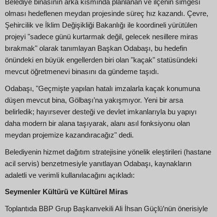
Belediye binasının arka kısmında planlanan ve ilçenin simgesi
olması hedeflenen meydan projesinde süreç hız kazandı. Çevre,
Şehircilik ve İklim Değişikliği Bakanlığı ile koordineli yürütülen
projeyi "sadece günü kurtarmak değil, gelecek nesillere miras
bırakmak" olarak tanımlayan Başkan Odabaşı, bu hedefin
önündeki en büyük engellerden biri olan "kaçak" statüsündeki
mevcut öğretmenevi binasını da gündeme taşıdı.
Odabaşı, "Geçmişte yapılan hatalı imzalarla kaçak konumuna
düşen mevcut bina, Gölbaşı’na yakışmıyor. Yeni bir arsa
belirledik; hayırsever desteği ve devlet imkanlarıyla bu yapıyı
daha modern bir alana taşıyarak, alanı asıl fonksiyonu olan
meydan projemize kazandıracağız" dedi.
Belediyenin hizmet dağıtım stratejisine yönelik eleştirileri (hastane
acil servis) benzetmesiyle yanıtlayan Odabaşı, kaynakların
adaletli ve verimli kullanılacağını açıkladı:
Seymenler Kültürü ve Kültürel Miras
Toplantıda BBP Grup Başkanvekili Ali İhsan Güçlü’nün önerisiyle