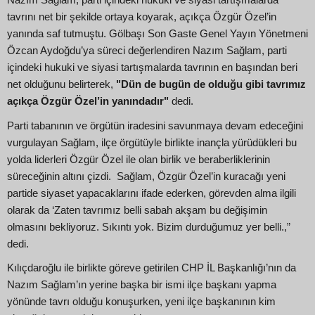
tavrını net bir şekilde ortaya koyarak, açıkça Özgür Özel’in
yanında saf tutmuştu. Gölbaşı Son Gaste Genel Yayın Yönetmeni
Özcan Aydoğdu’ya süreci değerlendiren Nazım Sağlam, parti
içindeki hukuki ve siyasi tartışmalarda tavrının en başından beri
net olduğunu belirterek,
"Dün de bugün de olduğu gibi tavrımız
açıkça Özgür Özel’in yanındadır"
dedi.
Parti tabanının ve örgütün iradesini savunmaya devam edeceğini
vurgulayan Sağlam, ilçe örgütüyle birlikte inançla yürüdükleri bu
yolda liderleri Özgür Özel ile olan birlik ve beraberliklerinin
süreceğinin altını çizdi. Sağlam, Özgür Özel’in kuracağı yeni
partide siyaset yapacaklarını ifade ederken, görevden alma ilgili
olarak da ‘Zaten tavrımız belli sabah akşam bu değişimin
olmasını bekliyoruz. Sıkıntı yok. Bizim durduğumuz yer belli.,”
dedi.
Kılıçdaroğlu ile birlikte göreve getirilen CHP İL Başkanlığı’nın da
Nazım Sağlam’ın yerine başka bir ismi ilçe başkanı yapma
yönünde tavrı olduğu konuşurken, yeni ilçe başkanının kim