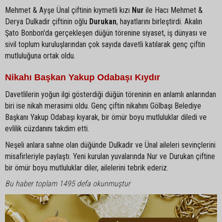
Mehmet & Ayşe Ünal çiftinin kıymetli kızı
Nur
ile Hacı Mehmet &
Derya Dulkadir çiftinin oğlu
Durukan
, hayatlarını birleştirdi. Akalın
Şato Bonbon'da gerçekleşen düğün törenine siyaset, iş dünyası ve
sivil toplum kuruluşlarından çok sayıda davetli katılarak genç çiftin
mutluluğuna ortak oldu.
Nikahı Başkan Yakup Odabaşı Kıydır
Davetlilerin yoğun ilgi gösterdiği düğün töreninin en anlamlı anlarından
biri ise nikah merasimi oldu. Genç çiftin nikahını Gölbaşı Belediye
Başkanı Yakup Odabaşı kıyarak, bir ömür boyu mutluluklar diledi ve
evlilik cüzdanını takdim etti.
Neşeli anlara sahne olan düğünde Dulkadir ve Ünal aileleri sevinçlerini
misafirleriyle paylaştı. Yeni kurulan yuvalarında Nur ve Durukan çiftine
bir ömür boyu mutluluklar diler, ailelerini tebrik ederiz.
Bu haber toplam 1495 defa okunmuştur