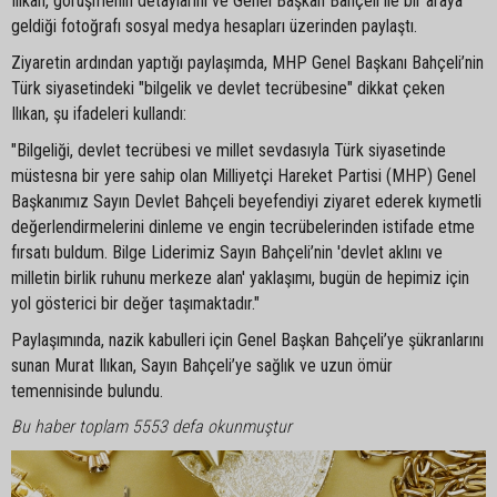
Ilıkan, görüşmenin detaylarını ve Genel Başkan Bahçeli ile bir araya
geldiği fotoğrafı sosyal medya hesapları üzerinden paylaştı.
Ziyaretin ardından yaptığı paylaşımda, MHP Genel Başkanı Bahçeli’nin
Türk siyasetindeki "bilgelik ve devlet tecrübesine" dikkat çeken
Ilıkan, şu ifadeleri kullandı:
"Bilgeliği, devlet tecrübesi ve millet sevdasıyla Türk siyasetinde
müstesna bir yere sahip olan Milliyetçi Hareket Partisi (MHP) Genel
Başkanımız Sayın Devlet Bahçeli beyefendiyi ziyaret ederek kıymetli
değerlendirmelerini dinleme ve engin tecrübelerinden istifade etme
fırsatı buldum. Bilge Liderimiz Sayın Bahçeli’nin 'devlet aklını ve
milletin birlik ruhunu merkeze alan' yaklaşımı, bugün de hepimiz için
yol gösterici bir değer taşımaktadır."
Paylaşımında, nazik kabulleri için Genel Başkan Bahçeli’ye şükranlarını
sunan Murat Ilıkan, Sayın Bahçeli’ye sağlık ve uzun ömür
temennisinde bulundu.
Bu haber toplam 5553 defa okunmuştur