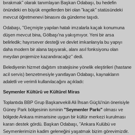
bırakmak" olarak tanımlayan Başkan Odabaşı, bu hedefin
önündeki en büyük engellerden biri olan "kaçak" statüsündeki
mevcut öğretmenevi binasını da gündeme taşıdı.
Odabaşı, "Geçmişte yapılan hatalı imzalarla kaçak konumuna
düşen mevcut bina, Gölbaşı’na yakışmıyor. Yeni bir arsa
belirledik; hayırsever desteği ve devlet imkanlarıyla bu yapıyı
daha modern bir alana taşıyarak, alanı asıl fonksiyonu olan
meydan projemize kazandıracağız" dedi.
Belediyenin hizmet dağıtım stratejisine yönelik eleştirileri (hastane
acil servis) benzetmesiyle yanıtlayan Odabaşı, kaynakların
adaletli ve verimli kullanılacağını açıkladı:
Seymenler Kültürü ve Kültürel Miras
Toplantıda BBP Grup Başkanvekili Ali İhsan Güçlü’nün önerisiyle
Güney Park bölgesinin isminin
"Seymenler Parkı"
olması ve
bölgede Ankara mimarisine uygun bir kültür merkezi kurulması
kararı destek gördü. Başkan Odabaşı, "Ankara Kulübü ve
Seymenlerimizin kadim geleneğini yaşatmak bizim görevimizdir.