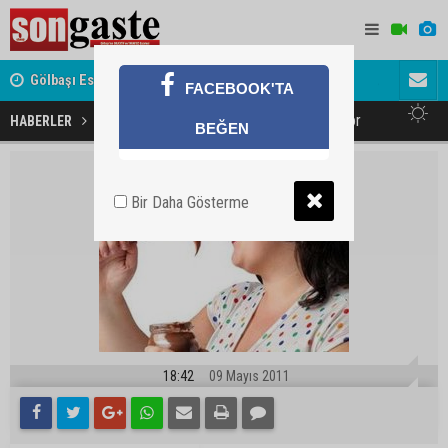
Gölbaşı Esnafının Sesi Ankara Kalkınma Ajansı'nda
Avukat ve 
FACEBOOK'TA
akını
Şişmana bakanlar daha çok yiyor
HABERLER
SAĞLIK
BEĞEN
Bir Daha Gösterme
18:42
09 Mayıs 2011