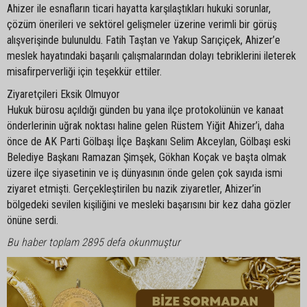
Ahizer ile esnafların ticari hayatta karşılaştıkları hukuki sorunlar,
çözüm önerileri ve sektörel gelişmeler üzerine verimli bir görüş
alışverişinde bulunuldu. Fatih Taştan ve Yakup Sarıçiçek, Ahizer’e
meslek hayatındaki başarılı çalışmalarından dolayı tebriklerini ileterek
misafirperverliği için teşekkür ettiler.
Ziyaretçileri Eksik Olmuyor
Hukuk bürosu açıldığı günden bu yana ilçe protokolünün ve kanaat
önderlerinin uğrak noktası haline gelen Rüstem Yiğit Ahizer’i, daha
önce de AK Parti Gölbaşı İlçe Başkanı Selim Akceylan, Gölbaşı eski
Belediye Başkanı Ramazan Şimşek, Gökhan Koçak ve başta olmak
üzere ilçe siyasetinin ve iş dünyasının önde gelen çok sayıda ismi
ziyaret etmişti. Gerçekleştirilen bu nazik ziyaretler, Ahizer’in
bölgedeki sevilen kişiliğini ve mesleki başarısını bir kez daha gözler
önüne serdi.
Bu haber toplam 2895 defa okunmuştur