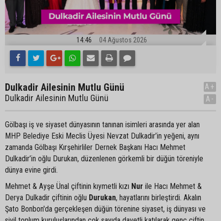
14:46
04 Ağustos 2026
Dulkadir Ailesinin Mutlu Günü
A+
Dulkadir Ailesinin Mutlu Günü
A-
Gölbaşı iş ve siyaset dünyasının tanınan isimleri arasında yer alan
MHP Belediye Eski Meclis Üyesi Nevzat Dulkadir’in yeğeni, aynı
zamanda Gölbaşı Kırşehirliler Dernek Başkanı Hacı Mehmet
Dulkadir’in oğlu Durukan, düzenlenen görkemli bir düğün töreniyle
dünya evine girdi.
Mehmet & Ayşe Ünal çiftinin kıymetli kızı
Nur
ile Hacı Mehmet &
Derya Dulkadir çiftinin oğlu
Durukan
, hayatlarını birleştirdi. Akalın
Şato Bonbon'da gerçekleşen düğün törenine siyaset, iş dünyası ve
sivil toplum kuruluşlarından çok sayıda davetli katılarak genç çiftin