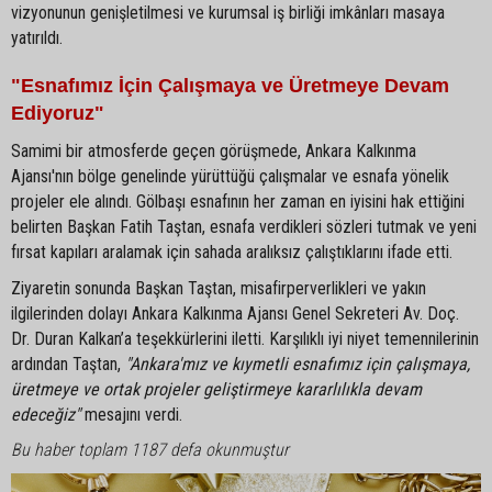
vizyonunun genişletilmesi ve kurumsal iş birliği imkânları masaya
yatırıldı.
"Esnafımız İçin Çalışmaya ve Üretmeye Devam
Ediyoruz"
Samimi bir atmosferde geçen görüşmede, Ankara Kalkınma
Ajansı'nın bölge genelinde yürüttüğü çalışmalar ve esnafa yönelik
projeler ele alındı. Gölbaşı esnafının her zaman en iyisini hak ettiğini
belirten Başkan Fatih Taştan, esnafa verdikleri sözleri tutmak ve yeni
fırsat kapıları aralamak için sahada aralıksız çalıştıklarını ifade etti.
Ziyaretin sonunda Başkan Taştan, misafirperverlikleri ve yakın
ilgilerinden dolayı Ankara Kalkınma Ajansı Genel Sekreteri Av. Doç.
Dr. Duran Kalkan’a teşekkürlerini iletti. Karşılıklı iyi niyet temennilerinin
ardından Taştan,
"Ankara'mız ve kıymetli esnafımız için çalışmaya,
üretmeye ve ortak projeler geliştirmeye kararlılıkla devam
edeceğiz"
mesajını verdi.
Bu haber toplam 1187 defa okunmuştur