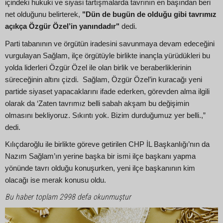
içindeki hukuki ve siyasi tartışmalarda tavrının en başından beri
net olduğunu belirterek,
"Dün de bugün de olduğu gibi tavrımız
açıkça Özgür Özel’in yanındadır"
dedi.
Parti tabanının ve örgütün iradesini savunmaya devam edeceğini
vurgulayan Sağlam, ilçe örgütüyle birlikte inançla yürüdükleri bu
yolda liderleri Özgür Özel ile olan birlik ve beraberliklerinin
süreceğinin altını çizdi. Sağlam, Özgür Özel’in kuracağı yeni
partide siyaset yapacaklarını ifade ederken, görevden alma ilgili
olarak da ‘Zaten tavrımız belli sabah akşam bu değişimin
olmasını bekliyoruz. Sıkıntı yok. Bizim durduğumuz yer belli.,”
dedi.
Kılıçdaroğlu ile birlikte göreve getirilen CHP İL Başkanlığı’nın da
Nazım Sağlam’ın yerine başka bir ismi ilçe başkanı yapma
yönünde tavrı olduğu konuşurken, yeni ilçe başkanının kim
olacağı ise merak konusu oldu.
Bu haber toplam 2998 defa okunmuştur