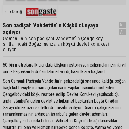
Haber Kaynağı
Son padişah Vahdettin'in Köşkü dünyaya
A+
açılıyor
A-
Osmanlı'nın son padişahı Vahdettin'in Çengelköy
sırtlarındaki Boğaz manzaralı köşkü devlet konukevi
oluyor.
60 bin metrekarelik alandaki köşkün restorasyon çalışmaları için iki yıl
önce Başbakan Erdoğan talimat verdi, hazırlıklara başlandı
Son Osmanlı Padişahı Vahdettin'in şehzadeliği sırasında kaldığı, soğan
başlı kubbesiyle mimari açıdan nadir yapılar arasında gösterilen
Çengelköy'deki köşk, restore edilip Devlet Konukevi yapılacak. Şu
anda İstanbul'a gelen devlet ve hükümet başkanları başta Çırağan
Sarayı olmak üzere otellerde misafir ediliyor. Onarım çalışmalarının
tamamlanmasının ardından İstanbul'a gelen devlet adamları,
Çengelköy sırtlarında bulunan Vahdettin Köşkü'nde ağırlanacaklar.
Yıllardır atıl olan ve kısmen harabeye dönen köşkte, yatma ve yeme