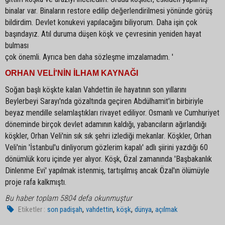
binalar var. Binaların restore edilip değerlendirilmesi yönünde görüş
bildirdim. Devlet konukevi yapılacağını biliyorum. Daha işin çok
başındayız. Atıl duruma düşen köşk ve çevresinin yeniden hayat
bulması
çok önemli. Ayrıca ben daha sözleşme imzalamadım. '
ORHAN VELİ'NİN İLHAM KAYNAĞI
Soğan başlı köşkte kalan Vahdettin ile hayatının son yıllarını
Beylerbeyi Sarayı'nda gözaltında geçiren Abdülhamit'in birbiriyle
beyaz mendille selamlaştıkları rivayet ediliyor. Osmanlı ve Cumhuriyet
döneminde birçok devlet adamının kaldığı, yabancıların ağırlandığı
köşkler, Orhan Veli'nin sık sık şehri izlediği mekanlar. Köşkler, Orhan
Veli'nin 'İstanbul'u dinliyorum gözlerim kapalı' adlı şiirini yazdığı 60
dönümlük koru içinde yer alıyor. Köşk, Özal zamanında 'Başbakanlık
Dinlenme Evi' yapılmak istenmiş, tartışılmış ancak Özal'ın ölümüyle
proje rafa kalkmıştı.
Bu haber toplam 5804 defa okunmuştur
,
,
,
,
Etiketler :
son padişah
vahdettin
köşk
dünya
açılmak