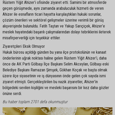
Rüstem Yiğit Ahizer’i ofisinde ziyaret etti. Samimi bir atmosferde
geçen görüşmede, aynı zamanda arabuluculuk hizmeti de veren
Ahizer ile esnafların ticari hayatta karşılaştıkları hukuki sorunlar,
çözüm önerileri ve sektörel gelişmeler üzerine verimli bir görüş
alışverişinde bulunuldu. Fatih Taştan ve Yakup Sarıçiçek, Ahizer’e
meslek hayatındaki başarılı çalışmalarından dolayı tebriklerini ileterek
misafirperverliği için teşekkür ettiler.
Ziyaretçileri Eksik Olmuyor
Hukuk bürosu açıldığı günden bu yana ilçe protokolünün ve kanaat
önderlerinin uğrak noktası haline gelen Rüstem Yiğit Ahizer’i, daha
önce de AK Parti Gölbaşı İlçe Başkanı Selim Akceylan, Gölbaşı eski
Belediye Başkanı Ramazan Şimşek, Gökhan Koçak ve başta olmak
üzere ilçe siyasetinin ve iş dünyasının önde gelen çok sayıda ismi
ziyaret etmişti. Gerçekleştirilen bu nazik ziyaretler, Ahizer’in
bölgedeki sevilen kişiliğini ve mesleki başarısını bir kez daha gözler
önüne serdi.
Bu haber toplam 2701 defa okunmuştur