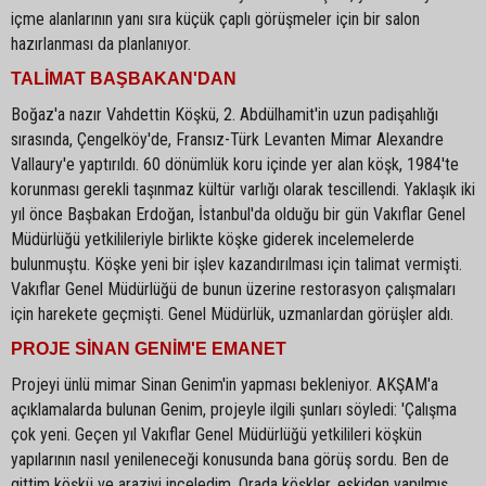
içme alanlarının yanı sıra küçük çaplı görüşmeler için bir salon
hazırlanması da planlanıyor.
TALİMAT BAŞBAKAN'DAN
Boğaz'a nazır Vahdettin Köşkü, 2. Abdülhamit'in uzun padişahlığı
sırasında, Çengelköy'de, Fransız-Türk Levanten Mimar Alexandre
Vallaury'e yaptırıldı. 60 dönümlük koru içinde yer alan köşk, 1984'te
korunması gerekli taşınmaz kültür varlığı olarak tescillendi. Yaklaşık iki
yıl önce Başbakan Erdoğan, İstanbul'da olduğu bir gün Vakıflar Genel
Müdürlüğü yetkilileriyle birlikte köşke giderek incelemelerde
bulunmuştu. Köşke yeni bir işlev kazandırılması için talimat vermişti.
Vakıflar Genel Müdürlüğü de bunun üzerine restorasyon çalışmaları
için harekete geçmişti. Genel Müdürlük, uzmanlardan görüşler aldı.
PROJE SİNAN GENİM'E EMANET
Projeyi ünlü mimar Sinan Genim'in yapması bekleniyor. AKŞAM'a
açıklamalarda bulunan Genim, projeyle ilgili şunları söyledi: 'Çalışma
çok yeni. Geçen yıl Vakıflar Genel Müdürlüğü yetkilileri köşkün
yapılarının nasıl yenileneceği konusunda bana görüş sordu. Ben de
gittim köşkü ve araziyi inceledim. Orada köşkler, eskiden yapılmış