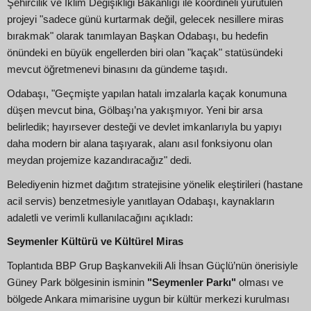
Şehircilik ve İklim Değişikliği Bakanlığı ile koordineli yürütülen
projeyi "sadece günü kurtarmak değil, gelecek nesillere miras
bırakmak" olarak tanımlayan Başkan Odabaşı, bu hedefin
önündeki en büyük engellerden biri olan "kaçak" statüsündeki
mevcut öğretmenevi binasını da gündeme taşıdı.
Odabaşı, "Geçmişte yapılan hatalı imzalarla kaçak konumuna
düşen mevcut bina, Gölbaşı’na yakışmıyor. Yeni bir arsa
belirledik; hayırsever desteği ve devlet imkanlarıyla bu yapıyı
daha modern bir alana taşıyarak, alanı asıl fonksiyonu olan
meydan projemize kazandıracağız" dedi.
Belediyenin hizmet dağıtım stratejisine yönelik eleştirileri (hastane
acil servis) benzetmesiyle yanıtlayan Odabaşı, kaynakların
adaletli ve verimli kullanılacağını açıkladı:
Seymenler Kültürü ve Kültürel Miras
Toplantıda BBP Grup Başkanvekili Ali İhsan Güçlü’nün önerisiyle
Güney Park bölgesinin isminin
"Seymenler Parkı"
olması ve
bölgede Ankara mimarisine uygun bir kültür merkezi kurulması