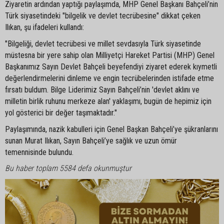
Ziyaretin ardından yaptığı paylaşımda, MHP Genel Başkanı Bahçeli’nin
Türk siyasetindeki "bilgelik ve devlet tecrübesine" dikkat çeken
Ilıkan, şu ifadeleri kullandı:
"Bilgeliği, devlet tecrübesi ve millet sevdasıyla Türk siyasetinde
müstesna bir yere sahip olan Milliyetçi Hareket Partisi (MHP) Genel
Başkanımız Sayın Devlet Bahçeli beyefendiyi ziyaret ederek kıymetli
değerlendirmelerini dinleme ve engin tecrübelerinden istifade etme
fırsatı buldum. Bilge Liderimiz Sayın Bahçeli’nin 'devlet aklını ve
milletin birlik ruhunu merkeze alan' yaklaşımı, bugün de hepimiz için
yol gösterici bir değer taşımaktadır."
Paylaşımında, nazik kabulleri için Genel Başkan Bahçeli’ye şükranlarını
sunan Murat Ilıkan, Sayın Bahçeli’ye sağlık ve uzun ömür
temennisinde bulundu.
Bu haber toplam 5584 defa okunmuştur