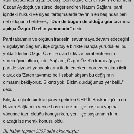
Özcan Aydoğdu’ya süreci değerlendiren Nazım Sağlam, parti
içindeki hukuki ve siyasi tartışmalarda tavrının en başından beri
net olduğunu belirterek,
"Dün de bugün de olduğu gibi tavrımız
açıkça Özgür Özel’in yanındadır"
dedi.
Parti tabanının ve örgütün iradesini savunmaya devam edeceğini
vurgulayan Sağlam, ilçe örgütüyle birlikte inançla yürüdükleri bu
yolda liderleri Özgür Özel ile olan birlik ve beraberliklerinin
süreceğinin altını çizdi. Sağlam, Özgür Özel’in kuracağı yeni
partide siyaset yapacaklarını ifade ederken, görevden alma ilgili
olarak da ‘Zaten tavrımız belli sabah akşam bu değişimin
olmasını bekliyoruz. Sıkıntı yok. Bizim durduğumuz yer belli.,”
dedi.
Kılıçdaroğlu ile birlikte göreve getirilen CHP İL Başkanlığı’nın da
Nazım Sağlam’ın yerine başka bir ismi ilçe başkanı yapma
yönünde tavrı olduğu konuşurken, yeni ilçe başkanının kim
olacağı ise merak konusu oldu.
Bu haber toplam 2857 defa okunmuştur