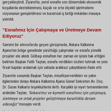
gerçekleştirdi. Ziyarette, yerel esnafın son dönemdeki ekonomik
koşullarda desteklenmesi, küçük ve orta ölçekli işletmelerin
vizyonunun genişletilmesi ve kurumsal iş birliği imkânları masaya
yatırıldı.
"Esnafımız İçin Çalışmaya ve Üretmeye Devam
Ediyoruz"
Samimi bir atmosferde geçen görüşmede, Ankara Kalkınma
Ajansı'nın bölge genelinde yürüttüğü çalışmalar ve esnafa yönelik
projeler ele alındı. Gölbaşı esnafının her zaman en iyisini hak ettiğini
belirten Başkan Fatih Taştan, esnafa verdikleri sözleri tutmak ve yeni
fırsat kapıları aralamak için sahada aralıksız çalıştıklarını ifade etti.
Ziyaretin sonunda Başkan Taştan, misafirperverlikleri ve yakın
ilgilerinden dolayı Ankara Kalkınma Ajansı Genel Sekreteri Av. Doç.
Dr. Duran Kalkan’a teşekkürlerini iletti. Karşılıklı iyi niyet temennilerinin
ardından Taştan,
"Ankara'mız ve kıymetli esnafımız için çalışmaya,
üretmeye ve ortak projeler geliştirmeye kararlılıkla devam
edeceğiz"
mesajını verdi.