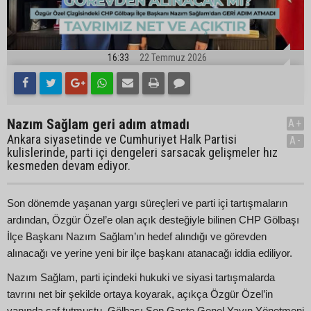
16:33
22 Temmuz 2026
Nazım Sağlam geri adım atmadı
A+
Ankara siyasetinde ve Cumhuriyet Halk Partisi
A-
kulislerinde, parti içi dengeleri sarsacak gelişmeler hız
kesmeden devam ediyor.
Son dönemde yaşanan yargı süreçleri ve parti içi tartışmaların
ardından, Özgür Özel’e olan açık desteğiyle bilinen CHP Gölbaşı
İlçe Başkanı Nazım Sağlam’ın hedef alındığı ve görevden
alınacağı ve yerine yeni bir ilçe başkanı atanacağı iddia ediliyor.
Nazım Sağlam, parti içindeki hukuki ve siyasi tartışmalarda
tavrını net bir şekilde ortaya koyarak, açıkça Özgür Özel’in
yanında saf tutmuştu. Gölbaşı Son Gaste Genel Yayın Yönetmeni