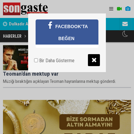
Dulkadir Ailesinin Mutlu Günü
Gölbaşı Es
FACEBOOK'TA
HABERLER
Teoman Haberleri
BEĞEN
Bir Daha Gösterme
Teoman'dan mektup var
Müziği bıraktığını açıklayan Teoman hayranlarına mektup gönderdi.