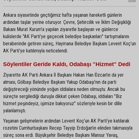
Ankara siyasetinde geçtiğimiz hafta yaşanan hareketli günlerin
ardından taşlar yerine oturuyor. Çevre, Şehircilik ve İklim Değişikliği
Bakanı Murat Kurum’a yapılan ziyaretle başlayan ve günlerce
kulislerde "AK Parti’ye geçecek belediye başkanları" tartışmalarını
beraberinde getiren süreç, Haymana Belediye Başkanı Levent Koç’un
AK Parti’ye katılımıyla neticelendi.
Söylentiler Geride Kaldı, Odabaşı "Hizmet" Dedi
Ziyarette AK Parti Ankara İl Başkanı Hakan Han Özcan’ın da yer
alması, Gölbaşı Belediye Başkanı Yakup Odabaşı’nın da parti
değiştireceği yönünde yoğun iddialara neden olmuştu. Ancak bu
süreçte sergilediği duruşla dikkat çeken Odabaşı, iddiaları "Biz
hizmet peşindeyiz, işimize bakıyoruz" sözleriyle kesin bir dille
yalanlamıştı.
Yaşanan gelişmelerin ardından Levent Koç’un AK Parti’ye katılarak
rozetini Cumhurbaşkanı Recep Tayyip Erdoğan’ın elinden takmasıyla
süreç sona erdi. Büyükşehir Belediye Başkanı Mansur Yavaş,