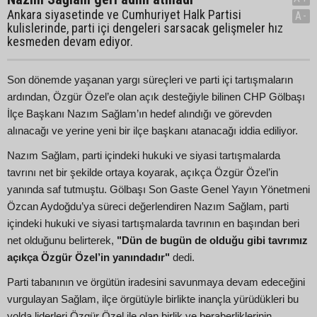
Ankara siyasetinde ve Cumhuriyet Halk Partisi
A-
kulislerinde, parti içi dengeleri sarsacak gelişmeler hız
kesmeden devam ediyor.
Son dönemde yaşanan yargı süreçleri ve parti içi tartışmaların
ardından, Özgür Özel’e olan açık desteğiyle bilinen CHP Gölbaşı
İlçe Başkanı Nazım Sağlam’ın hedef alındığı ve görevden
alınacağı ve yerine yeni bir ilçe başkanı atanacağı iddia ediliyor.
Nazım Sağlam, parti içindeki hukuki ve siyasi tartışmalarda
tavrını net bir şekilde ortaya koyarak, açıkça Özgür Özel’in
yanında saf tutmuştu. Gölbaşı Son Gaste Genel Yayın Yönetmeni
Özcan Aydoğdu’ya süreci değerlendiren Nazım Sağlam, parti
içindeki hukuki ve siyasi tartışmalarda tavrının en başından beri
net olduğunu belirterek,
"Dün de bugün de olduğu gibi tavrımız
açıkça Özgür Özel’in yanındadır"
dedi.
Parti tabanının ve örgütün iradesini savunmaya devam edeceğini
vurgulayan Sağlam, ilçe örgütüyle birlikte inançla yürüdükleri bu
yolda liderleri Özgür Özel ile olan birlik ve beraberliklerinin