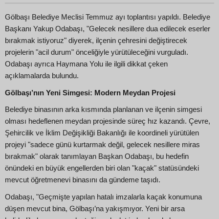
Gölbaşı Belediye Meclisi Temmuz ayı toplantısı yapıldı. Belediye
Başkanı Yakup Odabaşı, "Gelecek nesillere dua edilecek eserler
bırakmak istiyoruz" diyerek, ilçenin çehresini değiştirecek
projelerin "acil durum" önceliğiyle yürütüleceğini vurguladı.
Odabaşı ayrıca Haymana Yolu ile ilgili dikkat çeken
açıklamalarda bulundu.
Gölbaşı’nın Yeni Simgesi: Modern Meydan Projesi
Belediye binasının arka kısmında planlanan ve ilçenin simgesi
olması hedeflenen meydan projesinde süreç hız kazandı. Çevre,
Şehircilik ve İklim Değişikliği Bakanlığı ile koordineli yürütülen
projeyi "sadece günü kurtarmak değil, gelecek nesillere miras
bırakmak" olarak tanımlayan Başkan Odabaşı, bu hedefin
önündeki en büyük engellerden biri olan "kaçak" statüsündeki
mevcut öğretmenevi binasını da gündeme taşıdı.
Odabaşı, "Geçmişte yapılan hatalı imzalarla kaçak konumuna
düşen mevcut bina, Gölbaşı’na yakışmıyor. Yeni bir arsa