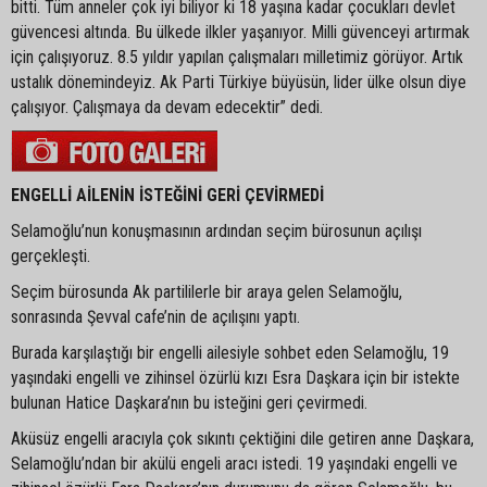
bitti. Tüm anneler çok iyi biliyor ki 18 yaşına kadar çocukları devlet
güvencesi altında. Bu ülkede ilkler yaşanıyor. Milli güvenceyi artırmak
için çalışıyoruz. 8.5 yıldır yapılan çalışmaları milletimiz görüyor. Artık
ustalık dönemindeyiz. Ak Parti Türkiye büyüsün, lider ülke olsun diye
çalışıyor. Çalışmaya da devam edecektir” dedi.
ENGELLİ AİLENİN İSTEĞİNİ GERİ ÇEVİRMEDİ
Selamoğlu’nun konuşmasının ardından seçim bürosunun açılışı
gerçekleşti.
Seçim bürosunda Ak partililerle bir araya gelen Selamoğlu,
sonrasında Şevval cafe’nin de açılışını yaptı.
Burada karşılaştığı bir engelli ailesiyle sohbet eden Selamoğlu, 19
yaşındaki engelli ve zihinsel özürlü kızı Esra Daşkara için bir istekte
bulunan Hatice Daşkara’nın bu isteğini geri çevirmedi.
Aküsüz engelli aracıyla çok sıkıntı çektiğini dile getiren anne Daşkara,
Selamoğlu’ndan bir akülü engeli aracı istedi. 19 yaşındaki engelli ve