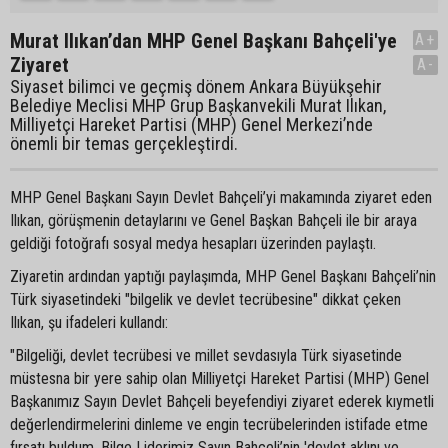
Murat Ilıkan’dan MHP Genel Başkanı Bahçeli'ye
A+
Ziyaret
A-
Siyaset bilimci ve geçmiş dönem Ankara Büyükşehir
Belediye Meclisi MHP Grup Başkanvekili Murat Ilıkan,
Milliyetçi Hareket Partisi (MHP) Genel Merkezi’nde
önemli bir temas gerçekleştirdi.
MHP Genel Başkanı Sayın Devlet Bahçeli’yi makamında ziyaret eden
Ilıkan, görüşmenin detaylarını ve Genel Başkan Bahçeli ile bir araya
geldiği fotoğrafı sosyal medya hesapları üzerinden paylaştı.
Ziyaretin ardından yaptığı paylaşımda, MHP Genel Başkanı Bahçeli’nin
Türk siyasetindeki "bilgelik ve devlet tecrübesine" dikkat çeken
Ilıkan, şu ifadeleri kullandı:
"Bilgeliği, devlet tecrübesi ve millet sevdasıyla Türk siyasetinde
müstesna bir yere sahip olan Milliyetçi Hareket Partisi (MHP) Genel
Başkanımız Sayın Devlet Bahçeli beyefendiyi ziyaret ederek kıymetli
değerlendirmelerini dinleme ve engin tecrübelerinden istifade etme
fırsatı buldum. Bilge Liderimiz Sayın Bahçeli’nin 'devlet aklını ve