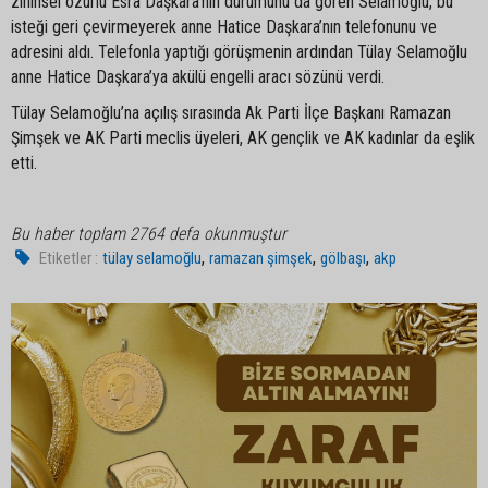
zihinsel özürlü Esra Daşkara’nın durumunu da gören Selamoğlu, bu
isteği geri çevirmeyerek anne Hatice Daşkara’nın telefonunu ve
adresini aldı. Telefonla yaptığı görüşmenin ardından Tülay Selamoğlu
anne Hatice Daşkara’ya akülü engelli aracı sözünü verdi.
Tülay Selamoğlu’na açılış sırasında Ak Parti İlçe Başkanı Ramazan
Şimşek ve AK Parti meclis üyeleri, AK gençlik ve AK kadınlar da eşlik
etti.
Bu haber toplam 2764 defa okunmuştur
,
,
,
Etiketler :
tülay selamoğlu
ramazan şimşek
gölbaşı
akp