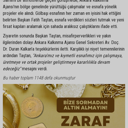
Samimi bir atmosferde geçen görüşmede, Ankara Kalkınma
Ajansı'nın bölge genelinde yürüttüğü çalışmalar ve esnafa yönelik
projeler ele alındı. Gölbaşı esnafının her zaman en iyisini hak ettiğini
belirten Başkan Fatih Taştan, esnafa verdikleri sözleri tutmak ve yeni
fırsat kapıları aralamak için sahada aralıksız çalıştıklarını ifade etti.
Ziyaretin sonunda Başkan Taştan, misafirperverlikleri ve yakın
ilgilerinden dolayı Ankara Kalkınma Ajansı Genel Sekreteri Av. Doç.
Dr. Duran Kalkan’a teşekkürlerini iletti. Karşılıklı iyi niyet temennilerinin
ardından Taştan,
"Ankara'mız ve kıymetli esnafımız için çalışmaya,
üretmeye ve ortak projeler geliştirmeye kararlılıkla devam
edeceğiz"
mesajını verdi.
Bu haber toplam 1148 defa okunmuştur