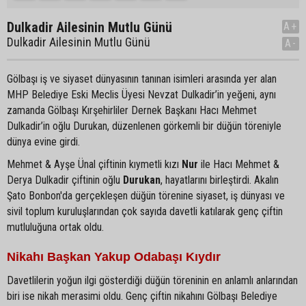
Dulkadir Ailesinin Mutlu Günü
A+
Dulkadir Ailesinin Mutlu Günü
A-
Gölbaşı iş ve siyaset dünyasının tanınan isimleri arasında yer alan
MHP Belediye Eski Meclis Üyesi Nevzat Dulkadir’in yeğeni, aynı
zamanda Gölbaşı Kırşehirliler Dernek Başkanı Hacı Mehmet
Dulkadir’in oğlu Durukan, düzenlenen görkemli bir düğün töreniyle
dünya evine girdi.
Mehmet & Ayşe Ünal çiftinin kıymetli kızı
Nur
ile Hacı Mehmet &
Derya Dulkadir çiftinin oğlu
Durukan
, hayatlarını birleştirdi. Akalın
Şato Bonbon'da gerçekleşen düğün törenine siyaset, iş dünyası ve
sivil toplum kuruluşlarından çok sayıda davetli katılarak genç çiftin
mutluluğuna ortak oldu.
Nikahı Başkan Yakup Odabaşı Kıydır
Davetlilerin yoğun ilgi gösterdiği düğün töreninin en anlamlı anlarından
biri ise nikah merasimi oldu. Genç çiftin nikahını Gölbaşı Belediye