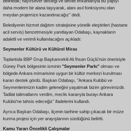
belirledik; hayırsever desteği ve devlet imkanlarıyla bu yapıyı
daha modern bir alana taşıyarak, alanı asıl fonksiyonu olan
meydan projemize kazandıracağız" dedi.
Belediyenin hizmet dağıtım stratejisine yönelik eleştirileri (hastane
acil servis) benzetmesiyle yanıtlayan Odabaşı, kaynakların
adaletli ve verimli kullanılacağını açıkladı:
Seymenler Kültürü ve Kültürel Miras
Toplantıda BBP Grup Başkanvekili Ali İhsan Güçlü’nün önerisiyle
Güney Park bölgesinin isminin
"Seymenler Parkı"
olması ve
bölgede Ankara mimarisine uygun bir kültür merkezi kurulması
kararı destek gördü. Başkan Odabaşı, "Ankara Kulübü ve
Seymenlerimizin kadim geleneğini yaşatmak bizim görevimizdir.
Tadilat talimatlarını verdim, meclis kararıyla burayı Ankara
Kulübü’ne tahsis edeceğiz" ifadelerini kullandı.
Ayrıca Başkan Odabaşı, ilçenin tarihine sahip çıkacak bir müze
kurma projesi için yer arayışlarının sürdüğünü belirtti.
Kamu Yararı Öncelikli Çalışmalar