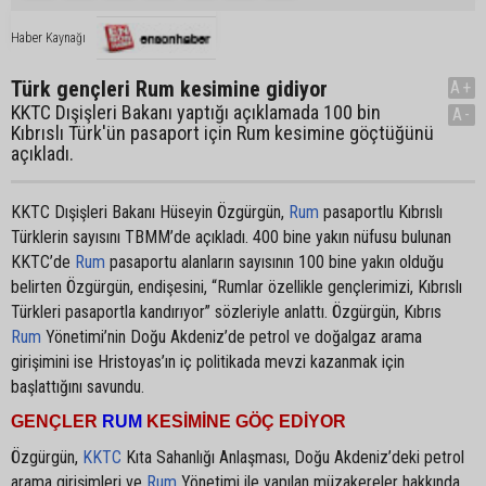
Haber Kaynağı
Türk gençleri Rum kesimine gidiyor
A+
KKTC Dışişleri Bakanı yaptığı açıklamada 100 bin
A-
Kıbrıslı Türk'ün pasaport için Rum kesimine göçtüğünü
açıkladı.
KKTC Dışişleri Bakanı Hüseyin Özgürgün,
Rum
pasaportlu Kıbrıslı
Türklerin sayısını TBMM’de açıkladı. 400 bine yakın nüfusu bulunan
KKTC’de
Rum
pasaportu alanların sayısının 100 bine yakın olduğu
belirten Özgürgün, endişesini, “Rumlar özellikle gençlerimizi, Kıbrıslı
Türkleri pasaportla kandırıyor” sözleriyle anlattı. Özgürgün, Kıbrıs
Rum
Yönetimi’nin Doğu Akdeniz’de petrol ve doğalgaz arama
girişimini ise Hristoyas’ın iç politikada mevzi kazanmak için
başlattığını savundu.
GENÇLER
RUM
KESİMİNE GÖÇ EDİYOR
Özgürgün,
KKTC
Kıta Sahanlığı Anlaşması, Doğu Akdeniz’deki petrol
arama girişimleri ve
Rum
Yönetimi ile yapılan müzakereler hakkında