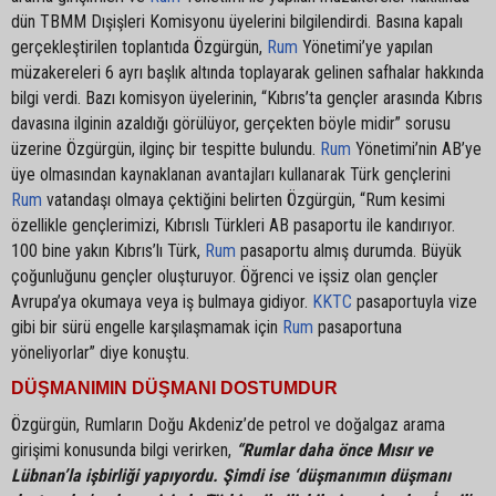
dün TBMM Dışişleri Komisyonu üyelerini bilgilendirdi. Basına kapalı
gerçekleştirilen toplantıda Özgürgün,
Rum
Yönetimi’ye yapılan
müzakereleri 6 ayrı başlık altında toplayarak gelinen safhalar hakkında
bilgi verdi. Bazı komisyon üyelerinin, “Kıbrıs’ta gençler arasında Kıbrıs
davasına ilginin azaldığı görülüyor, gerçekten böyle midir” sorusu
üzerine Özgürgün, ilginç bir tespitte bulundu.
Rum
Yönetimi’nin AB’ye
üye olmasından kaynaklanan avantajları kullanarak Türk gençlerini
Rum
vatandaşı olmaya çektiğini belirten Özgürgün, “Rum kesimi
özellikle gençlerimizi, Kıbrıslı Türkleri AB pasaportu ile kandırıyor.
100 bine yakın Kıbrıs’lı Türk,
Rum
pasaportu almış durumda. Büyük
çoğunluğunu gençler oluşturuyor. Öğrenci ve işsiz olan gençler
Avrupa’ya okumaya veya iş bulmaya gidiyor.
KKTC
pasaportuyla vize
gibi bir sürü engelle karşılaşmamak için
Rum
pasaportuna
yöneliyorlar” diye konuştu.
DÜŞMANIMIN DÜŞMANI DOSTUMDUR
Özgürgün, Rumların Doğu Akdeniz’de petrol ve doğalgaz arama
girişimi konusunda bilgi verirken,
“Rumlar daha önce Mısır ve
Lübnan’la işbirliği yapıyordu. Şimdi ise ‘düşmanımın düşmanı