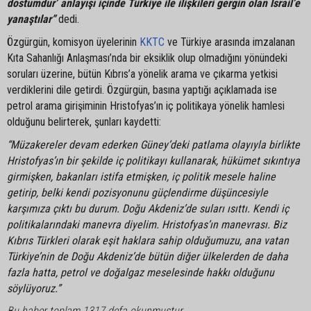
dostumdur’ anlayışı içinde Türkiye ile ilişkileri gergin olan İsrail’e
yanaştılar”
dedi.
Özgürgün, komisyon üyelerinin
KKTC
ve Türkiye arasında imzalanan
Kıta Sahanlığı Anlaşması’nda bir eksiklik olup olmadığını yönündeki
soruları üzerine, bütün Kıbrıs’a yönelik arama ve çıkarma yetkisi
verdiklerini dile getirdi. Özgürgün, basına yaptığı açıklamada ise
petrol arama girişiminin Hristofyas’ın iç politikaya yönelik hamlesi
olduğunu belirterek, şunları kaydetti:
“Müzakereler devam ederken Güney’deki patlama olayıyla birlikte
Hristofyas’ın bir şekilde iç politikayı kullanarak, hükümet sıkıntıya
girmişken, bakanları istifa etmişken, iç politik mesele haline
getirip, belki kendi pozisyonunu güçlendirme düşüncesiyle
karşımıza çıktı bu durum. Doğu Akdeniz’de suları ısıttı. Kendi iç
politikalarındaki manevra diyelim. Hristofyas’ın manevrası. Biz
Kıbrıs Türkleri olarak eşit haklara sahip olduğumuzu, ana vatan
Türkiye’nin de Doğu Akdeniz’de bütün diğer ülkelerden de daha
fazla hatta, petrol ve doğalgaz meselesinde hakkı olduğunu
söylüyoruz.”
Bu haber toplam 1317 defa okunmuştur