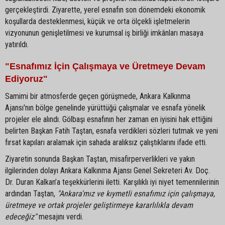
gerçekleştirdi. Ziyarette, yerel esnafın son dönemdeki ekonomik
koşullarda desteklenmesi, küçük ve orta ölçekli işletmelerin
vizyonunun genişletilmesi ve kurumsal iş birliği imkânları masaya
yatırıldı.
"Esnafımız İçin Çalışmaya ve Üretmeye Devam
Ediyoruz"
Samimi bir atmosferde geçen görüşmede, Ankara Kalkınma
Ajansı'nın bölge genelinde yürüttüğü çalışmalar ve esnafa yönelik
projeler ele alındı. Gölbaşı esnafının her zaman en iyisini hak ettiğini
belirten Başkan Fatih Taştan, esnafa verdikleri sözleri tutmak ve yeni
fırsat kapıları aralamak için sahada aralıksız çalıştıklarını ifade etti.
Ziyaretin sonunda Başkan Taştan, misafirperverlikleri ve yakın
ilgilerinden dolayı Ankara Kalkınma Ajansı Genel Sekreteri Av. Doç.
Dr. Duran Kalkan’a teşekkürlerini iletti. Karşılıklı iyi niyet temennilerinin
ardından Taştan,
"Ankara'mız ve kıymetli esnafımız için çalışmaya,
üretmeye ve ortak projeler geliştirmeye kararlılıkla devam
edeceğiz"
mesajını verdi.