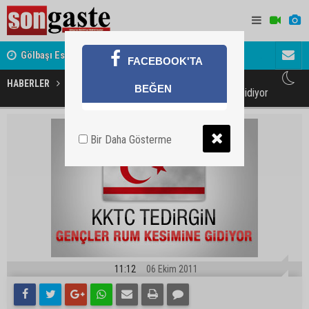
Gölbaşı Esnafının Sesi Ankara Kalkınma Ajansı'nda
Avukat ve 
FACEBOOK'TA
akını
HABERLER
GÜNDEM
BEĞEN
Türk gençleri Rum kesimine gidiyor
Bir Daha Gösterme
11:12
06 Ekim 2011