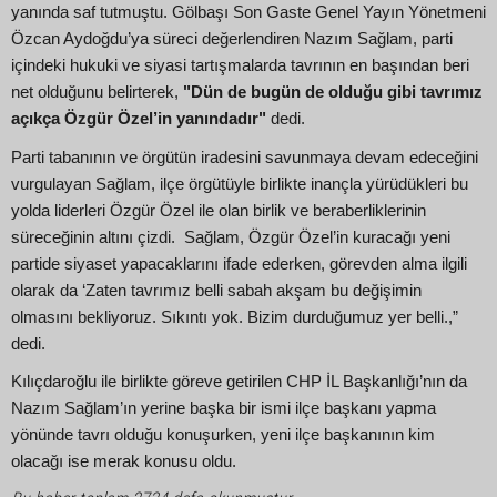
yanında saf tutmuştu. Gölbaşı Son Gaste Genel Yayın Yönetmeni
Özcan Aydoğdu’ya süreci değerlendiren Nazım Sağlam, parti
içindeki hukuki ve siyasi tartışmalarda tavrının en başından beri
net olduğunu belirterek,
"Dün de bugün de olduğu gibi tavrımız
açıkça Özgür Özel’in yanındadır"
dedi.
Parti tabanının ve örgütün iradesini savunmaya devam edeceğini
vurgulayan Sağlam, ilçe örgütüyle birlikte inançla yürüdükleri bu
yolda liderleri Özgür Özel ile olan birlik ve beraberliklerinin
süreceğinin altını çizdi. Sağlam, Özgür Özel’in kuracağı yeni
partide siyaset yapacaklarını ifade ederken, görevden alma ilgili
olarak da ‘Zaten tavrımız belli sabah akşam bu değişimin
olmasını bekliyoruz. Sıkıntı yok. Bizim durduğumuz yer belli.,”
dedi.
Kılıçdaroğlu ile birlikte göreve getirilen CHP İL Başkanlığı’nın da
Nazım Sağlam’ın yerine başka bir ismi ilçe başkanı yapma
yönünde tavrı olduğu konuşurken, yeni ilçe başkanının kim
olacağı ise merak konusu oldu.