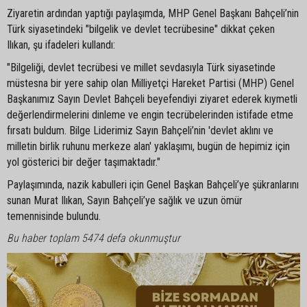
Ziyaretin ardından yaptığı paylaşımda, MHP Genel Başkanı Bahçeli’nin
Türk siyasetindeki "bilgelik ve devlet tecrübesine" dikkat çeken
Ilıkan, şu ifadeleri kullandı:
"Bilgeliği, devlet tecrübesi ve millet sevdasıyla Türk siyasetinde
müstesna bir yere sahip olan Milliyetçi Hareket Partisi (MHP) Genel
Başkanımız Sayın Devlet Bahçeli beyefendiyi ziyaret ederek kıymetli
değerlendirmelerini dinleme ve engin tecrübelerinden istifade etme
fırsatı buldum. Bilge Liderimiz Sayın Bahçeli’nin 'devlet aklını ve
milletin birlik ruhunu merkeze alan' yaklaşımı, bugün de hepimiz için
yol gösterici bir değer taşımaktadır."
Paylaşımında, nazik kabulleri için Genel Başkan Bahçeli’ye şükranlarını
sunan Murat Ilıkan, Sayın Bahçeli’ye sağlık ve uzun ömür
temennisinde bulundu.
Bu haber toplam 5474 defa okunmuştur