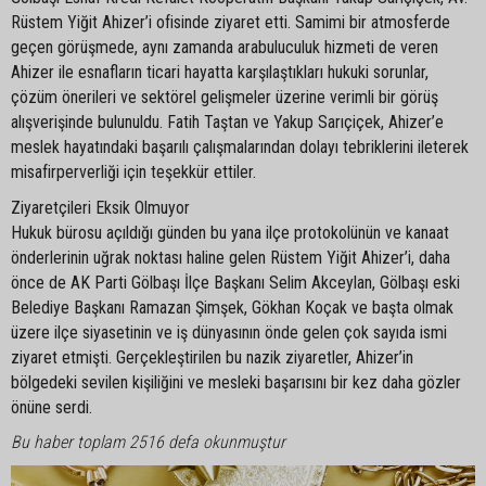
Rüstem Yiğit Ahizer’i ofisinde ziyaret etti. Samimi bir atmosferde
geçen görüşmede, aynı zamanda arabuluculuk hizmeti de veren
Ahizer ile esnafların ticari hayatta karşılaştıkları hukuki sorunlar,
çözüm önerileri ve sektörel gelişmeler üzerine verimli bir görüş
alışverişinde bulunuldu. Fatih Taştan ve Yakup Sarıçiçek, Ahizer’e
meslek hayatındaki başarılı çalışmalarından dolayı tebriklerini ileterek
misafirperverliği için teşekkür ettiler.
Ziyaretçileri Eksik Olmuyor
Hukuk bürosu açıldığı günden bu yana ilçe protokolünün ve kanaat
önderlerinin uğrak noktası haline gelen Rüstem Yiğit Ahizer’i, daha
önce de AK Parti Gölbaşı İlçe Başkanı Selim Akceylan, Gölbaşı eski
Belediye Başkanı Ramazan Şimşek, Gökhan Koçak ve başta olmak
üzere ilçe siyasetinin ve iş dünyasının önde gelen çok sayıda ismi
ziyaret etmişti. Gerçekleştirilen bu nazik ziyaretler, Ahizer’in
bölgedeki sevilen kişiliğini ve mesleki başarısını bir kez daha gözler
önüne serdi.
Bu haber toplam 2516 defa okunmuştur