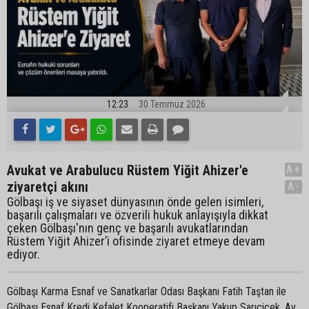
12:23
30 Temmuz 2026
Avukat ve Arabulucu Rüstem Yiğit Ahizer'e
A+
ziyaretçi akını
A-
Gölbaşı iş ve siyaset dünyasının önde gelen isimleri,
başarılı çalışmaları ve özverili hukuk anlayışıyla dikkat
çeken Gölbaşı'nın genç ve başarılı avukatlarından
Rüstem Yiğit Ahizer’i ofisinde ziyaret etmeye devam
ediyor.
Gölbaşı Karma Esnaf ve Sanatkarlar Odası Başkanı Fatih Taştan ile
Gölbaşı Esnaf Kredi Kefalet Kooperatifi Başkanı Yakup Sarıçiçek, Av.