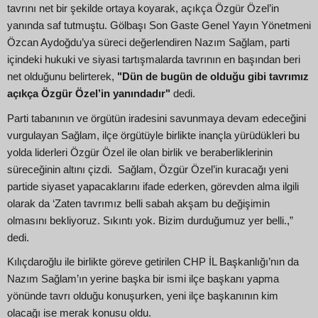
tavrını net bir şekilde ortaya koyarak, açıkça Özgür Özel’in
yanında saf tutmuştu. Gölbaşı Son Gaste Genel Yayın Yönetmeni
Özcan Aydoğdu’ya süreci değerlendiren Nazım Sağlam, parti
içindeki hukuki ve siyasi tartışmalarda tavrının en başından beri
net olduğunu belirterek,
"Dün de bugün de olduğu gibi tavrımız
açıkça Özgür Özel’in yanındadır"
dedi.
Parti tabanının ve örgütün iradesini savunmaya devam edeceğini
vurgulayan Sağlam, ilçe örgütüyle birlikte inançla yürüdükleri bu
yolda liderleri Özgür Özel ile olan birlik ve beraberliklerinin
süreceğinin altını çizdi. Sağlam, Özgür Özel’in kuracağı yeni
partide siyaset yapacaklarını ifade ederken, görevden alma ilgili
olarak da ‘Zaten tavrımız belli sabah akşam bu değişimin
olmasını bekliyoruz. Sıkıntı yok. Bizim durduğumuz yer belli.,”
dedi.
Kılıçdaroğlu ile birlikte göreve getirilen CHP İL Başkanlığı’nın da
Nazım Sağlam’ın yerine başka bir ismi ilçe başkanı yapma
yönünde tavrı olduğu konuşurken, yeni ilçe başkanının kim
olacağı ise merak konusu oldu.