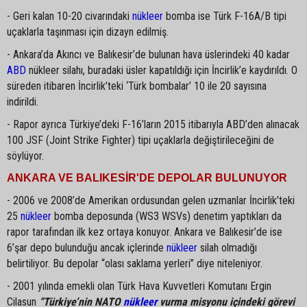
- Geri kalan 10-20 civarındaki
nükleer
bomba ise Türk F-16A/B tipi
uçaklarla taşınması için dizayn edilmiş.
- Ankara’da Akıncı ve Balıkesir’de bulunan hava üslerindeki 40 kadar
ABD
nükleer silahı, buradaki üsler kapatıldığı için İncirlik’e kaydırıldı. O
süreden itibaren İncirlik’teki ‘Türk bombalar’ 10 ile 20 sayısına
indirildi.
- Rapor ayrıca Türkiye’deki F-16’ların 2015 itibarıyla ABD’den alınacak
100 JSF (Joint Strike Fighter) tipi uçaklarla değiştirileceğini de
söylüyor.
ANKARA VE BALIKESİR'DE DEPOLAR BULUNUYOR
- 2006 ve 2008’de Amerikan ordusundan gelen uzmanlar İncirlik’teki
25
nükleer
bomba deposunda (WS3 WSVs) denetim yaptıkları da
rapor tarafından ilk kez ortaya konuyor. Ankara ve Balıkesir’de ise
6’şar depo bulunduğu ancak içlerinde
nükleer
silah olmadığı
belirtiliyor. Bu depolar “olası saklama yerleri” diye niteleniyor.
- 2001 yılında emekli olan Türk Hava Kuvvetleri Komutanı Ergin
Cilasun
“Türkiye’nin NATO
nükleer
vurma misyonu içindeki görevi