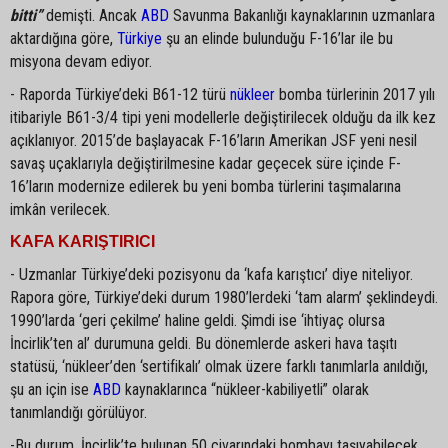
bitti”
demişti. Ancak
ABD
Savunma Bakanlığı kaynaklarının uzmanlara
aktardığına göre,
Türkiye
şu an elinde bulunduğu F-16’lar ile bu
misyona devam ediyor.
- Raporda Türkiye’deki B61-12 türü
nükleer
bomba türlerinin 2017 yılı
itibariyle B61-3/4 tipi yeni modellerle değiştirilecek olduğu da ilk kez
açıklanıyor. 2015’de başlayacak F-16’ların Amerikan JSF yeni nesil
savaş uçaklarıyla değiştirilmesine kadar geçecek süre içinde F-
16’ların modernize edilerek bu yeni bomba türlerini taşımalarına
imkân verilecek.
KAFA KARIŞTIRICI
- Uzmanlar Türkiye’deki pozisyonu da ‘kafa karıştıcı’ diye niteliyor.
Rapora göre, Türkiye’deki durum 1980’lerdeki ‘tam alarm’ şeklindeydi.
1990’larda ‘geri çekilme’ haline geldi. Şimdi ise ‘ihtiyaç olursa
İncirlik’ten al’ durumuna geldi. Bu dönemlerde askeri hava taşıtı
statüsü, ‘nükleer’den ‘sertifikalı’ olmak üzere farklı tanımlarla anıldığı,
şu an için ise
ABD
kaynaklarınca “nükleer-kabiliyetli” olarak
tanımlandığı görülüyor.
-Bu durum, İncirlik’te bulunan 50 civarındaki bombayı taşıyabilecek