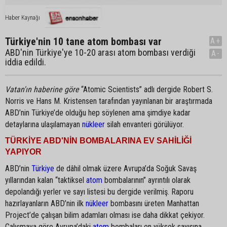
Haber Kaynağı
Türkiye'nin 10 tane atom bombası var
A+
ABD'nin Türkiye'ye 10-20 arası atom bombası verdiği
A-
iddia edildi.
Vatan'ın haberine göre
“Atomic Scientists” adlı dergide Robert S.
Norris ve Hans M. Kristensen tarafından yayınlanan bir araştırmada
ABD’nin Türkiye’de olduğu hep söylenen ama şimdiye kadar
detaylarına ulaşılamayan
nükleer
silah envanteri görülüyor.
TÜRKİYE ABD'NİN BOMBALARINA EV SAHİLİĞİ
YAPIYOR
ABD’nin
Türkiye
de dâhil olmak üzere Avrupa’da Soğuk Savaş
yıllarından kalan “taktiksel
atom
bombalarının” ayrıntılı olarak
depolandığı yerler ve sayı listesi bu dergide verilmiş. Raporu
hazırlayanların ABD’nin ilk
nükleer
bombasını üreten Manhattan
Project’de çalışan bilim adamları olması ise daha dikkat çekiyor.
Çalışmaya göre Avrupa’daki
atom
bombaları en yüksek sayısına