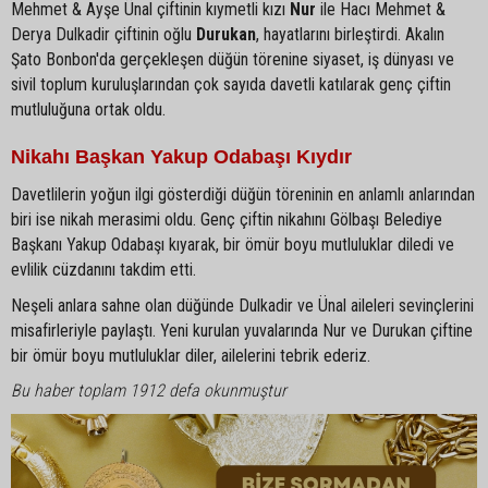
Mehmet & Ayşe Ünal çiftinin kıymetli kızı
Nur
ile Hacı Mehmet &
Derya Dulkadir çiftinin oğlu
Durukan
, hayatlarını birleştirdi. Akalın
Şato Bonbon'da gerçekleşen düğün törenine siyaset, iş dünyası ve
sivil toplum kuruluşlarından çok sayıda davetli katılarak genç çiftin
mutluluğuna ortak oldu.
Nikahı Başkan Yakup Odabaşı Kıydır
Davetlilerin yoğun ilgi gösterdiği düğün töreninin en anlamlı anlarından
biri ise nikah merasimi oldu. Genç çiftin nikahını Gölbaşı Belediye
Başkanı Yakup Odabaşı kıyarak, bir ömür boyu mutluluklar diledi ve
evlilik cüzdanını takdim etti.
Neşeli anlara sahne olan düğünde Dulkadir ve Ünal aileleri sevinçlerini
misafirleriyle paylaştı. Yeni kurulan yuvalarında Nur ve Durukan çiftine
bir ömür boyu mutluluklar diler, ailelerini tebrik ederiz.
Bu haber toplam 1912 defa okunmuştur