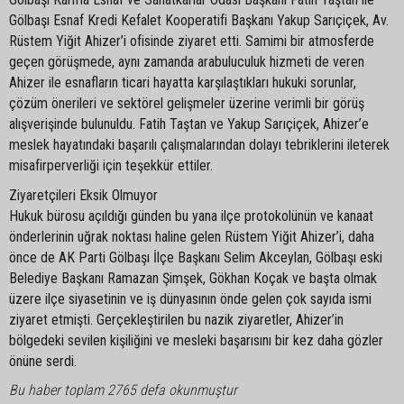
Gölbaşı Esnaf Kredi Kefalet Kooperatifi Başkanı Yakup Sarıçiçek, Av.
Rüstem Yiğit Ahizer’i ofisinde ziyaret etti. Samimi bir atmosferde
geçen görüşmede, aynı zamanda arabuluculuk hizmeti de veren
Ahizer ile esnafların ticari hayatta karşılaştıkları hukuki sorunlar,
çözüm önerileri ve sektörel gelişmeler üzerine verimli bir görüş
alışverişinde bulunuldu. Fatih Taştan ve Yakup Sarıçiçek, Ahizer’e
meslek hayatındaki başarılı çalışmalarından dolayı tebriklerini ileterek
misafirperverliği için teşekkür ettiler.
Ziyaretçileri Eksik Olmuyor
Hukuk bürosu açıldığı günden bu yana ilçe protokolünün ve kanaat
önderlerinin uğrak noktası haline gelen Rüstem Yiğit Ahizer’i, daha
önce de AK Parti Gölbaşı İlçe Başkanı Selim Akceylan, Gölbaşı eski
Belediye Başkanı Ramazan Şimşek, Gökhan Koçak ve başta olmak
üzere ilçe siyasetinin ve iş dünyasının önde gelen çok sayıda ismi
ziyaret etmişti. Gerçekleştirilen bu nazik ziyaretler, Ahizer’in
bölgedeki sevilen kişiliğini ve mesleki başarısını bir kez daha gözler
önüne serdi.
Bu haber toplam 2765 defa okunmuştur