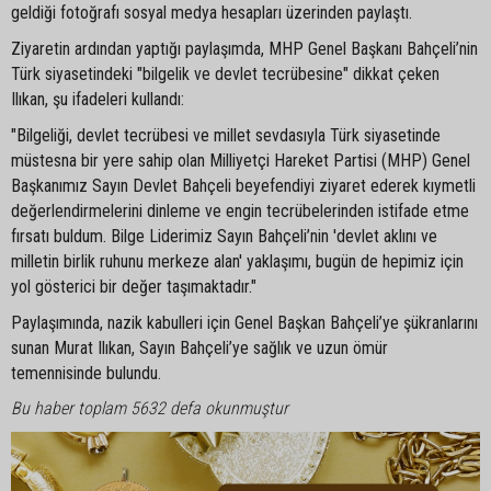
geldiği fotoğrafı sosyal medya hesapları üzerinden paylaştı.
Ziyaretin ardından yaptığı paylaşımda, MHP Genel Başkanı Bahçeli’nin
Türk siyasetindeki "bilgelik ve devlet tecrübesine" dikkat çeken
Ilıkan, şu ifadeleri kullandı:
"Bilgeliği, devlet tecrübesi ve millet sevdasıyla Türk siyasetinde
müstesna bir yere sahip olan Milliyetçi Hareket Partisi (MHP) Genel
Başkanımız Sayın Devlet Bahçeli beyefendiyi ziyaret ederek kıymetli
değerlendirmelerini dinleme ve engin tecrübelerinden istifade etme
fırsatı buldum. Bilge Liderimiz Sayın Bahçeli’nin 'devlet aklını ve
milletin birlik ruhunu merkeze alan' yaklaşımı, bugün de hepimiz için
yol gösterici bir değer taşımaktadır."
Paylaşımında, nazik kabulleri için Genel Başkan Bahçeli’ye şükranlarını
sunan Murat Ilıkan, Sayın Bahçeli’ye sağlık ve uzun ömür
temennisinde bulundu.
Bu haber toplam 5632 defa okunmuştur