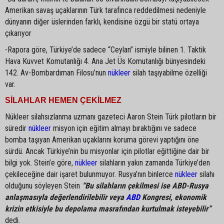
Amerikan savaş uçaklarının Türk tarafınca reddedilmesi nedeniyle
dünyanın diğer üslerinden farklı, kendisine özgü bir statü ortaya
çıkarıyor
-Rapora göre, Türkiye’de sadece “Ceylan” ismiyle bilinen 1. Taktik
Hava Kuvvet Komutanlığı 4. Ana Jet Üs Komutanlığı bünyesindeki
142. Av-Bombardıman Filosu’nun
nükleer
silah taşıyabilme özelliği
var.
SİLAHLAR HEMEN ÇEKİLMEZ
Nükleer silahsızlanma uzmanı gazeteci Aaron Stein Türk pilotların bir
süredir
nükleer
misyon için eğitim almayı bıraktığını ve sadece
bomba taşıyan Amerikan uçaklarını koruma görevi yaptığını öne
sürdü. Ancak Türkiye’nin bu misyonlar için pilotlar eğittiğine dair bir
bilgi yok. Stein’e göre,
nükleer
silahların yakın zamanda Türkiye’den
çekileceğine dair işaret bulunmuyor. Rusya’nın binlerce
nükleer
silahı
olduğunu söyleyen Stein
“Bu silahların çekilmesi ise ABD-Rusya
anlaşmasıyla değerlendirilebilir veya
ABD
Kongresi, ekonomik
krizin etkisiyle bu depolama masrafından kurtulmak isteyebilir”
dedi.