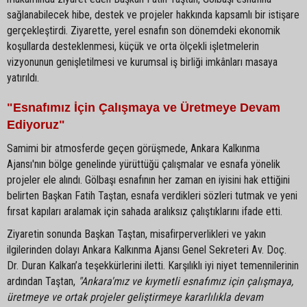
sağlanabilecek hibe, destek ve projeler hakkında kapsamlı bir istişare
gerçekleştirdi. Ziyarette, yerel esnafın son dönemdeki ekonomik
koşullarda desteklenmesi, küçük ve orta ölçekli işletmelerin
vizyonunun genişletilmesi ve kurumsal iş birliği imkânları masaya
yatırıldı.
"Esnafımız İçin Çalışmaya ve Üretmeye Devam
Ediyoruz"
Samimi bir atmosferde geçen görüşmede, Ankara Kalkınma
Ajansı'nın bölge genelinde yürüttüğü çalışmalar ve esnafa yönelik
projeler ele alındı. Gölbaşı esnafının her zaman en iyisini hak ettiğini
belirten Başkan Fatih Taştan, esnafa verdikleri sözleri tutmak ve yeni
fırsat kapıları aralamak için sahada aralıksız çalıştıklarını ifade etti.
Ziyaretin sonunda Başkan Taştan, misafirperverlikleri ve yakın
ilgilerinden dolayı Ankara Kalkınma Ajansı Genel Sekreteri Av. Doç.
Dr. Duran Kalkan’a teşekkürlerini iletti. Karşılıklı iyi niyet temennilerinin
ardından Taştan,
"Ankara'mız ve kıymetli esnafımız için çalışmaya,
üretmeye ve ortak projeler geliştirmeye kararlılıkla devam