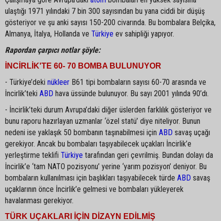
ulaştığı 1971 yılındaki 7 bin 300 sayısından bu yana ciddi bir düşüş
gösteriyor ve şu anki sayısı 150-200 civarında. Bu bombalara Belçika,
Almanya, İtalya, Hollanda ve
Türkiye
ev sahipliği yapıyor.
Rapordan çarpıcı notlar şöyle:
İNCİRLİK'TE 60- 70 BOMBA BULUNUYOR
- Türkiye’deki
nükleer
B61 tipi bombaların sayısı 60-70 arasında ve
İncirlik’teki
ABD
hava üssünde bulunuyor. Bu sayı 2001 yılında 90’dı.
- İncirlik’teki durum Avrupa’daki diğer üslerden farklılık gösteriyor ve
bunu raporu hazırlayan uzmanlar ‘özel statü’ diye niteliyor. Bunun
nedeni ise yaklaşık 50 bombanın taşınabilmesi için
ABD
savaş uçağı
gerekiyor. Ancak bu bombaları taşıyabilecek uçakları İncirlik’e
yerleştirme teklifi
Türkiye
tarafından geri çevrilmiş. Bundan dolayı da
İncirlik’e ‘tam NATO pozisyonu’ yerine ‘yarım pozisyon’ deniyor. Bu
bombaların kullanılması için başlıkları taşıyabilecek türde
ABD
savaş
uçaklarının önce İncirlik’e gelmesi ve bombaları yükleyerek
havalanması gerekiyor.
TÜRK UÇAKLARI İÇİN DİZAYN EDİLMİŞ