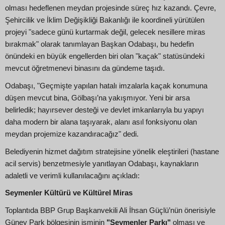
olması hedeflenen meydan projesinde süreç hız kazandı. Çevre,
Şehircilik ve İklim Değişikliği Bakanlığı ile koordineli yürütülen
projeyi "sadece günü kurtarmak değil, gelecek nesillere miras
bırakmak" olarak tanımlayan Başkan Odabaşı, bu hedefin
önündeki en büyük engellerden biri olan "kaçak" statüsündeki
mevcut öğretmenevi binasını da gündeme taşıdı.
Odabaşı, "Geçmişte yapılan hatalı imzalarla kaçak konumuna
düşen mevcut bina, Gölbaşı’na yakışmıyor. Yeni bir arsa
belirledik; hayırsever desteği ve devlet imkanlarıyla bu yapıyı
daha modern bir alana taşıyarak, alanı asıl fonksiyonu olan
meydan projemize kazandıracağız" dedi.
Belediyenin hizmet dağıtım stratejisine yönelik eleştirileri (hastane
acil servis) benzetmesiyle yanıtlayan Odabaşı, kaynakların
adaletli ve verimli kullanılacağını açıkladı:
Seymenler Kültürü ve Kültürel Miras
Toplantıda BBP Grup Başkanvekili Ali İhsan Güçlü’nün önerisiyle
Güney Park bölgesinin isminin
"Seymenler Parkı"
olması ve