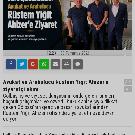
12:23
30 Temmuz 2026
Avukat ve Arabulucu Rüstem Yiğit Ahizer'e
A+
ziyaretçi akını
A-
Gölbaşı iş ve siyaset dünyasının önde gelen isimleri,
başarılı çalışmaları ve özverili hukuk anlayışıyla dikkat
çeken Gölbaşı'nın genç ve başarılı avukatlarından
Rüstem Yiğit Ahizer’i ofisinde ziyaret etmeye devam
ediyor.
Gölbaşı Karma Esnaf ve Sanatkarlar Odası Başkanı Fatih Taştan ile