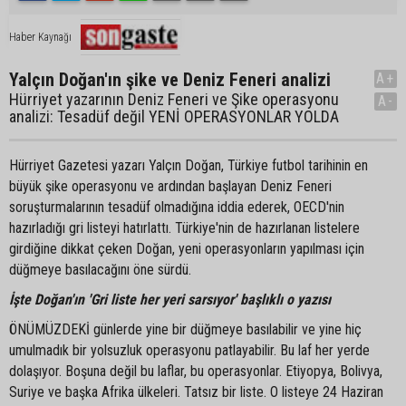
Haber Kaynağı
Yalçın Doğan'ın şike ve Deniz Feneri analizi
A+
Hürriyet yazarının Deniz Feneri ve Şike operasyonu
A-
analizi: Tesadüf değil YENİ OPERASYONLAR YOLDA
Hürriyet Gazetesi yazarı Yalçın Doğan, Türkiye futbol tarihinin en
büyük şike operasyonu ve ardından başlayan Deniz Feneri
soruşturmalarının tesadüf olmadığına iddia ederek, OECD'nin
hazırladığı gri listeyi hatırlattı. Türkiye'nin de hazırlanan listelere
girdiğine dikkat çeken Doğan, yeni operasyonların yapılması için
düğmeye basılacağını öne sürdü.
İşte Doğan'ın 'Gri liste her yeri sarsıyor' başlıklı o yazısı
ÖNÜMÜZDEKİ günlerde yine bir düğmeye basılabilir ve yine hiç
umulmadık bir yolsuzluk operasyonu patlayabilir. Bu laf her yerde
dolaşıyor. Boşuna değil bu laflar, bu operasyonlar. Etiyopya, Bolivya,
Suriye ve başka Afrika ülkeleri. Tatsız bir liste. O listeye 24 Haziran