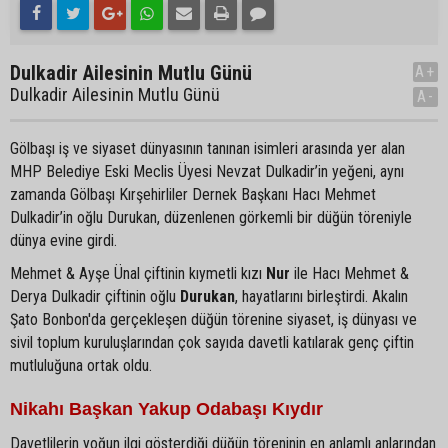
Dulkadir Ailesinin Mutlu Günü
A+
Dulkadir Ailesinin Mutlu Günü
A-
Gölbaşı iş ve siyaset dünyasının tanınan isimleri arasında yer alan
MHP Belediye Eski Meclis Üyesi Nevzat Dulkadir’in yeğeni, aynı
zamanda Gölbaşı Kırşehirliler Dernek Başkanı Hacı Mehmet
Dulkadir’in oğlu Durukan, düzenlenen görkemli bir düğün töreniyle
dünya evine girdi.
Mehmet & Ayşe Ünal çiftinin kıymetli kızı
Nur
ile Hacı Mehmet &
Derya Dulkadir çiftinin oğlu
Durukan
, hayatlarını birleştirdi. Akalın
Şato Bonbon'da gerçekleşen düğün törenine siyaset, iş dünyası ve
sivil toplum kuruluşlarından çok sayıda davetli katılarak genç çiftin
mutluluğuna ortak oldu.
Nikahı Başkan Yakup Odabaşı Kıydır
Davetlilerin yoğun ilgi gösterdiği düğün töreninin en anlamlı anlarından