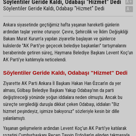
Söylentiler Geride Kaldı, Odabaşı "Hizmet" Dedi
A+
Söylentiler Geride Kaldı, Odabaşı "Hizmet" Dedi
A-
Ankara siyasetinde geçtiğimiz hafta yaşanan hareketli günlerin
ardından taşlar yerine oturuyor. Çevre, Şehircilik ve İklim Değişikliği
Bakanı Murat Kurum’a yapılan ziyaretle başlayan ve günlerce
kulislerde "AK Parti’ye geçecek belediye başkanları" tartışmalarını
beraberinde getiren süreç, Haymana Belediye Başkanı Levent Koç’un
AK Parti’ye katılımıyla neticelendi.
Söylentiler Geride Kaldı, Odabaşı "Hizmet" Dedi
Ziyarette AK Parti Ankara İl Başkanı Hakan Han Özcan’ın da yer
alması, Gölbaşı Belediye Başkanı Yakup Odabaşı’nın da parti
değiştireceği yönünde yoğun iddialara neden olmuştu. Ancak bu
süreçte sergilediği duruşla dikkat çeken Odabaşı, iddiaları "Biz
hizmet peşindeyiz, işimize bakıyoruz" sözleriyle kesin bir dille
yalanlamıştı.
Yaşanan gelişmelerin ardından Levent Koç’un AK Parti’ye katılarak
rozetini Cumhurbaşkanı Recep Tayyip Erdoğan’ın elinden takmasıyla