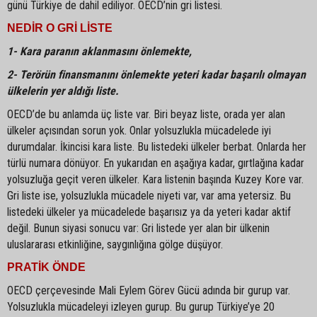
günü Türkiye de dahil ediliyor. OECD’nin gri listesi.
NEDİR O GRİ LİSTE
1- Kara paranın aklanmasını önlemekte,
2- Terörün finansmanını önlemekte yeteri kadar başarılı olmayan
ülkelerin yer aldığı liste.
OECD’de bu anlamda üç liste var. Biri beyaz liste, orada yer alan
ülkeler açısından sorun yok. Onlar yolsuzlukla mücadelede iyi
durumdalar. İkincisi kara liste. Bu listedeki ülkeler berbat. Onlarda her
türlü numara dönüyor. En yukarıdan en aşağıya kadar, gırtlağına kadar
yolsuzluğa geçit veren ülkeler. Kara listenin başında Kuzey Kore var.
Gri liste ise, yolsuzlukla mücadele niyeti var, var ama yetersiz. Bu
listedeki ülkeler ya mücadelede başarısız ya da yeteri kadar aktif
değil. Bunun siyasi sonucu var: Gri listede yer alan bir ülkenin
uluslararası etkinliğine, saygınlığına gölge düşüyor.
PRATİK ÖNDE
OECD çerçevesinde Mali Eylem Görev Gücü adında bir gurup var.
Yolsuzlukla mücadeleyi izleyen gurup. Bu gurup Türkiye’ye 20