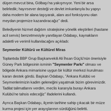
düşen mevcut bina, Gölbaşı’na yakışmıyor. Yeni bir arsa
belirledik; hayırsever desteği ve devlet imkanlarıyla bu yapıyı
daha modern bir alana taşıyarak, alanı asıl fonksiyonu olan
meydan projemize kazandıracağız" dedi.
Belediyenin hizmet dağıtım stratejisine yönelik eleştirileri (hastane
acil servis) benzetmesiyle yanıtlayan Odabaşı, kaynakların
adaletli ve verimli kullanılacağını açıkladı:
Seymenler Kültürü ve Kültürel Miras
Toplantıda BBP Grup Başkanvekili Ali İhsan Güçlü’nün önerisiyle
Güney Park bölgesinin isminin
"Seymenler Parkı"
olması ve
bölgede Ankara mimarisine uygun bir kültür merkezi kurulması
kararı destek gördü. Başkan Odabaşı, "Ankara Kulübü ve
Seymenlerimizin kadim geleneğini yaşatmak bizim görevimizdir.
Tadilat talimatlarını verdim, meclis kararıyla burayı Ankara
Kulübü’ne tahsis edeceğiz" ifadelerini kullandı.
Ayrıca Başkan Odabaşı, ilçenin tarihine sahip çıkacak bir müze
kurma projesi için yer arayışlarının sürdüğünü belirtti.