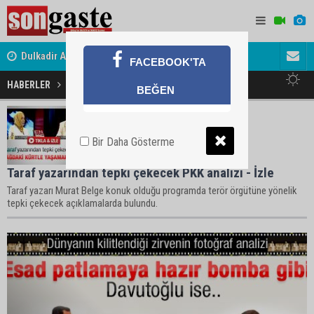
Dulkadir Ailesinin Mutlu Günü
Avukat ve 
FACEBOOK'TA
Gölbaşı Esnafının Sesi Ankara Kalkınma Ajansı'nda
akını
HABERLER
Analiz Haberleri
BEĞEN
Bir Daha Gösterme
Taraf yazarından tepki çekecek PKK analizi - İzle
Taraf yazarı Murat Belge konuk olduğu programda terör örgütüne yönelik
tepki çekecek açıklamalarda bulundu.