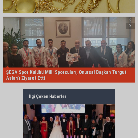
ŞEGA Spor Kulübü Milli Sporcuları, Onursal Başkan Turgut
Aslan’ı Ziyaret Etti
İlgi Çeken Haberler