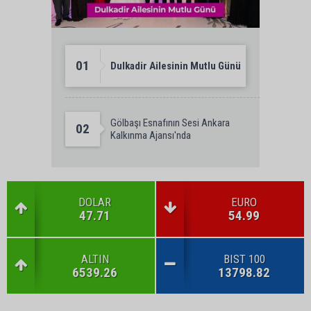
01
Dulkadir Ailesinin Mutlu Günü
Gölbaşı Esnafının Sesi Ankara
02
Kalkınma Ajansı'nda
DOLAR
EURO
47.71
54.99
ALTIN
BIST 100
6539.26
13798.82