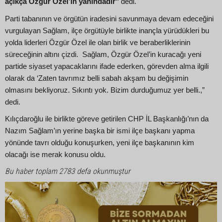
açıkça Özgür Özel’in yanındadır"
dedi.
Parti tabanının ve örgütün iradesini savunmaya devam edeceğini
vurgulayan Sağlam, ilçe örgütüyle birlikte inançla yürüdükleri bu
yolda liderleri Özgür Özel ile olan birlik ve beraberliklerinin
süreceğinin altını çizdi. Sağlam, Özgür Özel’in kuracağı yeni
partide siyaset yapacaklarını ifade ederken, görevden alma ilgili
olarak da ‘Zaten tavrımız belli sabah akşam bu değişimin
olmasını bekliyoruz. Sıkıntı yok. Bizim durduğumuz yer belli.,”
dedi.
Kılıçdaroğlu ile birlikte göreve getirilen CHP İL Başkanlığı’nın da
Nazım Sağlam’ın yerine başka bir ismi ilçe başkanı yapma
yönünde tavrı olduğu konuşurken, yeni ilçe başkanının kim
olacağı ise merak konusu oldu.
Bu haber toplam 2783 defa okunmuştur