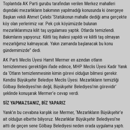
Toplantıda AK Parti gurubu tarafından verilen Merkez mahalleri
dışındaki mezarlıkların bakımının yapılmadığı konusunda ki önergeye
Başkan vekili Ahmet Çelebi ‘Statükonun mahalle dediği ama gerçekte
köy olan yerlerimiz var. Pek çok köyümüzde bulunan
mezarlıklarımıza kilit taş uygulaması yaptık. Otlarda temizlendi.
Bakımlarını yapıyoruz. Kilitli taş ihalesi yapıldı ve kilitli taş olmayan
mezarlığımız kalmayacak. Yakın zamanda başlanacak bu konu
gündemimizde” dedi.
AK Parti Meclis Üyesi Hamit Mermer en azından otların
temizlenmesi gerektiğini ifade edince, MHP Meclis Üyesi Kadir Yanık
da ‘Otların temizlenmesinin kimin görevi olduğun bilmesi gerekir.
Kendisi Büyükşehir Belediye Meclis Üyesi. Mezarlıkların temizliği
Gölbaşı Belediyesi’nin değil, Büyükşehir Belediyesi’nin görevidir’
şeklinde konuşarak Mermer’e cevap verdi.
SİZ YAPMAZSANIZ, BİZ YAPARIZ
Yanık’ın bu cevabına karşılık ise Mermer, ‘Mezarlıkların Büyükşehir’e
ait olduğun elbette biliyoruz. Mezarlıklar Büyükşehir Belediyesi’ne
aitti de geçen sene Gölbaşı Belediyesi neden orada uygulama yaptı.