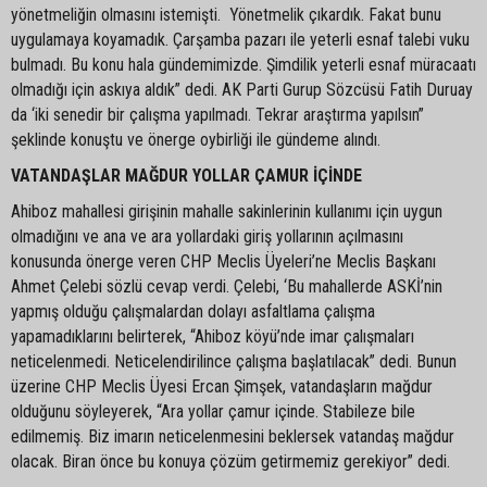
yönetmeliğin olmasını istemişti. Yönetmelik çıkardık. Fakat bunu
uygulamaya koyamadık. Çarşamba pazarı ile yeterli esnaf talebi vuku
bulmadı. Bu konu hala gündemimizde. Şimdilik yeterli esnaf müracaatı
olmadığı için askıya aldık” dedi. AK Parti Gurup Sözcüsü Fatih Duruay
da ‘iki senedir bir çalışma yapılmadı. Tekrar araştırma yapılsın”
şeklinde konuştu ve önerge oybirliği ile gündeme alındı.
VATANDAŞLAR MAĞDUR YOLLAR ÇAMUR İÇİNDE
Ahiboz mahallesi girişinin mahalle sakinlerinin kullanımı için uygun
olmadığını ve ana ve ara yollardaki giriş yollarının açılmasını
konusunda önerge veren CHP Meclis Üyeleri’ne Meclis Başkanı
Ahmet Çelebi sözlü cevap verdi. Çelebi, ‘Bu mahallerde ASKİ’nin
yapmış olduğu çalışmalardan dolayı asfaltlama çalışma
yapamadıklarını belirterek, “Ahiboz köyü’nde imar çalışmaları
neticelenmedi. Neticelendirilince çalışma başlatılacak” dedi. Bunun
üzerine CHP Meclis Üyesi Ercan Şimşek, vatandaşların mağdur
olduğunu söyleyerek, “Ara yollar çamur içinde. Stabileze bile
edilmemiş. Biz imarın neticelenmesini beklersek vatandaş mağdur
olacak. Biran önce bu konuya çözüm getirmemiz gerekiyor” dedi.