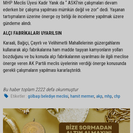
MHP Meclis Üyesi Kadir Yanık da “ ASKİ’nin çalışmaları devam
ederken bir çalışma yapılması mümkün değil ve zor” dedi. Yaşanan
tartışmaların üzerine önerge oy birliği ile inceleme yapılmak üzere
gündeme alındı.
ALÇI FABRİKALARI UYARILSIN
Karaali, Bağiçi, Çayırlı ve Velihimetli Mahallelerinin güzergahlarını
kullanarak alçı fabrikalarına ham madde taşıyan kamyonların yolları
bozduğunu ve bu konuda alçı fabrikalarının uyarılması ile ilgili meclise
önerge veren AK Partili meclis üyelerinin verdiği önerge konusunda
gerekli çalışmaların yapılması kararlaştırıldı.
Bu haber toplam 2222 defa okunmuştur
,
,
,
,
Etiketler :
gölbaşı belediye meclisi
hamit mermer
akp
mhp
chp