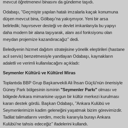
mevcut öğretmenevi binasını da gündeme taşıdı.
Odabaşı, "Geçmişte yapılan hatalı imzalarla kaçak konumuna
düşen mevcut bina, Gölbaşı’na yakışmıyor. Yeni bir arsa
belirledik; hayırsever desteği ve devlet imkanlarıyla bu yapıyı
daha modern bir alana taşıyarak, alanı asıl fonksiyonu olan
meydan projemize kazandıracağız" dedi.
Belediyenin hizmet dağıtım stratejisine yönelik eleştirileri (hastane
acil servis) benzetmesiyle yanıtlayan Odabaşı, kaynakların
adaletli ve verimli kullanılacağını açıkladı:
Seymenler Kültürü ve Kültürel Miras
Toplantıda BBP Grup Başkanvekili Ali İhsan Güçlü’nün önerisiyle
Güney Park bölgesinin isminin
"Seymenler Parkı"
olması ve
bölgede Ankara mimarisine uygun bir kültür merkezi kurulması
kararı destek gördü. Başkan Odabaşı, "Ankara Kulübü ve
Seymenlerimizin kadim geleneğini yaşatmak bizim görevimizdir.
Tadilat talimatlarını verdim, meclis kararıyla burayı Ankara
Kulübü’ne tahsis edeceğiz" ifadelerini kullandı.