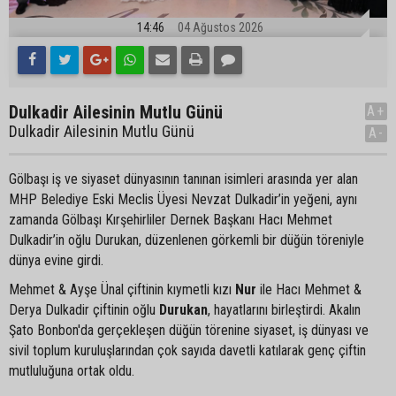
14:46
04 Ağustos 2026
Dulkadir Ailesinin Mutlu Günü
A+
Dulkadir Ailesinin Mutlu Günü
A-
Gölbaşı iş ve siyaset dünyasının tanınan isimleri arasında yer alan
MHP Belediye Eski Meclis Üyesi Nevzat Dulkadir’in yeğeni, aynı
zamanda Gölbaşı Kırşehirliler Dernek Başkanı Hacı Mehmet
Dulkadir’in oğlu Durukan, düzenlenen görkemli bir düğün töreniyle
dünya evine girdi.
Mehmet & Ayşe Ünal çiftinin kıymetli kızı
Nur
ile Hacı Mehmet &
Derya Dulkadir çiftinin oğlu
Durukan
, hayatlarını birleştirdi. Akalın
Şato Bonbon'da gerçekleşen düğün törenine siyaset, iş dünyası ve
sivil toplum kuruluşlarından çok sayıda davetli katılarak genç çiftin
mutluluğuna ortak oldu.