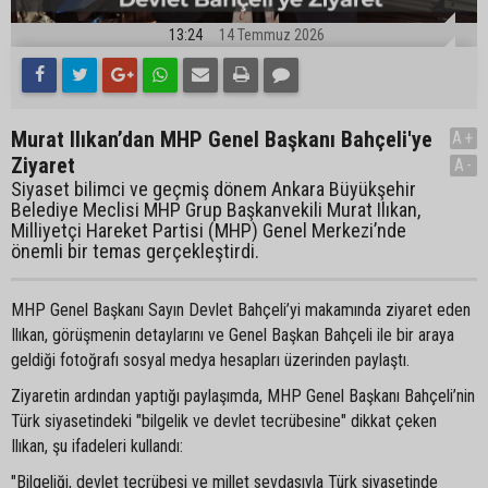
13:24
14 Temmuz 2026
Murat Ilıkan’dan MHP Genel Başkanı Bahçeli'ye
A+
Ziyaret
A-
Siyaset bilimci ve geçmiş dönem Ankara Büyükşehir
Belediye Meclisi MHP Grup Başkanvekili Murat Ilıkan,
Milliyetçi Hareket Partisi (MHP) Genel Merkezi’nde
önemli bir temas gerçekleştirdi.
MHP Genel Başkanı Sayın Devlet Bahçeli’yi makamında ziyaret eden
Ilıkan, görüşmenin detaylarını ve Genel Başkan Bahçeli ile bir araya
geldiği fotoğrafı sosyal medya hesapları üzerinden paylaştı.
Ziyaretin ardından yaptığı paylaşımda, MHP Genel Başkanı Bahçeli’nin
Türk siyasetindeki "bilgelik ve devlet tecrübesine" dikkat çeken
Ilıkan, şu ifadeleri kullandı:
"Bilgeliği, devlet tecrübesi ve millet sevdasıyla Türk siyasetinde