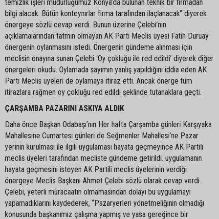
temizlik işleri müdürlüğümüz Konya’da bulunan teknik bir firmadan
bilgi alacak. Bütün konteynırlar firma tarafından ilaçlanacak” diyerek
önergeye sözlü cevap verdi. Bunun üzerine Çelebi’nin
açıklamalarından tatmin olmayan AK Parti Meclis üyesi Fatih Duruay
önergenin oylanmasını istedi. Önergenin gündeme alınması için
meclisin onayına sunan Çelebi ‘Oy çokluğu ile red edildi’ diyerek diğer
önergeleri okudu. Oylamada sayımın yanlış yapıldığını iddia eden AK
Parti Meclis üyeleri de oylamaya itiraz etti. Ancak önerge tüm
itirazlara rağmen oy çokluğu red edildi şeklinde tutanaklara geçti.
ÇARŞAMBA PAZARINI ASKIYA ALDIK
Daha önce Başkan Odabaşı’nın Her hafta Çarşamba günleri Karşıyaka
Mahallesine Cumartesi günleri de Seğmenler Mahallesi’ne Pazar
yerinin kurulması ile ilgili uygulaması hayata geçmeyince AK Partili
meclis üyeleri tarafından mecliste gündeme getirildi. uygulamanın
hayata geçmesini isteyen AK Partili meclis üyelerinin verdiği
önergeye Meclis Başkanı Ahmet Çelebi sözlü olarak cevap verdi.
Çelebi, yeterli müracaatın olmamasından dolayı bu uygulamayı
yapamadıklarını kaydederek, “Pazaryerleri yönetmeliğinin olmadığı
konusunda başkanımız çalışma yapmış ve yasa gereğince bir