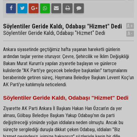
Söylentiler Geride Kaldı, Odabaşı "Hizmet" Dedi
A+
Söylentiler Geride Kaldı, Odabaşı "Hizmet" Dedi
A-
Ankara siyasetinde geçtiğimiz hafta yaşanan hareketli günlerin
ardından taşlar yerine oturuyor. Çevre, Şehircilik ve İklim Değişikliği
Bakanı Murat Kurum’a yapılan ziyaretle başlayan ve günlerce
kulislerde "AK Parti’ye geçecek belediye başkanları" tartışmalarını
beraberinde getiren süreç, Haymana Belediye Başkanı Levent Koç’un
AK Parti’ye katılımıyla neticelendi.
Söylentiler Geride Kaldı, Odabaşı "Hizmet" Dedi
Ziyarette AK Parti Ankara İl Başkanı Hakan Han Özcan’ın da yer
alması, Gölbaşı Belediye Başkanı Yakup Odabaşı’nın da parti
değiştireceği yönünde yoğun iddialara neden olmuştu. Ancak bu
süreçte sergilediği duruşla dikkat çeken Odabaşı, iddiaları "Biz
hizmet peşindeyiz, işimize bakıyoruz" sözleriyle kesin bir dille