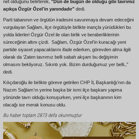
net olduğunu belirterek,
"Dün de bugün de olduğu gibi tavrımız
açıkça Özgür Özel’in yanındadır"
dedi.
Parti tabanının ve örgütün iradesini savunmaya devam edeceğini
vurgulayan Sağlam, ilçe örgütüyle birlikte inançla yürüdükleri bu
yolda liderleri Özgür Özel ile olan birlik ve beraberliklerinin
süreceğinin altını çizdi. Sağlam, Özgür Özel’in kuracağı yeni
partide siyaset yapacaklarını ifade ederken, görevden alma ilgili
olarak da ‘Zaten tavrımız belli sabah akşam bu değişimin
olmasını bekliyoruz. Sıkıntı yok. Bizim durduğumuz yer belli.,”
dedi.
Kılıçdaroğlu ile birlikte göreve getirilen CHP İL Başkanlığı’nın da
Nazım Sağlam’ın yerine başka bir ismi ilçe başkanı yapma
yönünde tavrı olduğu konuşurken, yeni ilçe başkanının kim
olacağı ise merak konusu oldu.
Bu haber toplam 2873 defa okunmuştur