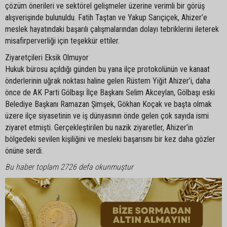
çözüm önerileri ve sektörel gelişmeler üzerine verimli bir görüş
alışverişinde bulunuldu. Fatih Taştan ve Yakup Sarıçiçek, Ahizer’e
meslek hayatındaki başarılı çalışmalarından dolayı tebriklerini ileterek
misafirperverliği için teşekkür ettiler.
Ziyaretçileri Eksik Olmuyor
Hukuk bürosu açıldığı günden bu yana ilçe protokolünün ve kanaat
önderlerinin uğrak noktası haline gelen Rüstem Yiğit Ahizer’i, daha
önce de AK Parti Gölbaşı İlçe Başkanı Selim Akceylan, Gölbaşı eski
Belediye Başkanı Ramazan Şimşek, Gökhan Koçak ve başta olmak
üzere ilçe siyasetinin ve iş dünyasının önde gelen çok sayıda ismi
ziyaret etmişti. Gerçekleştirilen bu nazik ziyaretler, Ahizer’in
bölgedeki sevilen kişiliğini ve mesleki başarısını bir kez daha gözler
önüne serdi.
Bu haber toplam 2726 defa okunmuştur