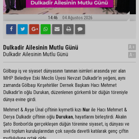
14:46
04 Ağustos 2026
Dulkadir Ailesinin Mutlu Günü
A+
Dulkadir Ailesinin Mutlu Günü
A-
Gölbaşı iş ve siyaset dünyasının tanınan isimleri arasında yer alan
MHP Belediye Eski Meclis Üyesi Nevzat Dulkadir’in yeğeni, aynı
zamanda Gölbaşı Kırşehirliler Dernek Başkanı Hacı Mehmet
Dulkadir’in oğlu Durukan, düzenlenen görkemli bir düğün töreniyle
dünya evine girdi.
Mehmet & Ayşe Ünal çiftinin kıymetli kızı
Nur
ile Hacı Mehmet &
Derya Dulkadir çiftinin oğlu
Durukan
, hayatlarını birleştirdi. Akalın
Şato Bonbon'da gerçekleşen düğün törenine siyaset, iş dünyası ve
sivil toplum kuruluşlarından çok sayıda davetli katılarak genç çiftin
mutluluğuna ortak oldu.