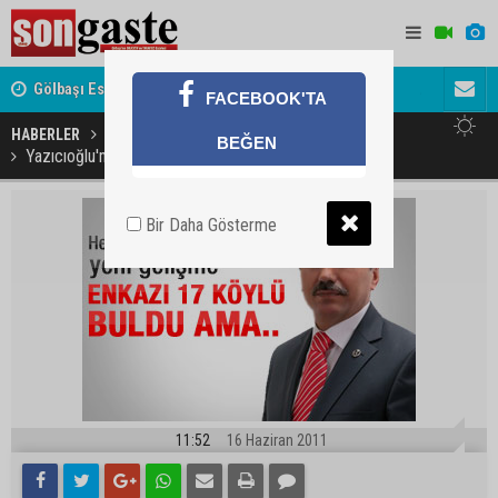
Gölbaşı Esnafının Sesi Ankara Kalkınma Ajansı'nda
Avukat ve 
FACEBOOK'TA
akını
HABERLER
GÜNDEM
BEĞEN
Yazıcıoğlu'nun helikopter kazasında yeni gelişme
Bir Daha Gösterme
11:52
16 Haziran 2011