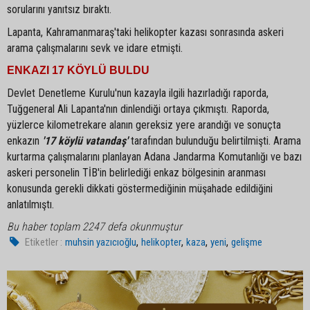
sorularını yanıtsız bıraktı.
Lapanta, Kahramanmaraş'taki helikopter kazası sonrasında askeri
arama çalışmalarını sevk ve idare etmişti.
ENKAZI 17 KÖYLÜ BULDU
Devlet Denetleme Kurulu'nun kazayla ilgili hazırladığı raporda,
Tuğgeneral Ali Lapanta'nın dinlendiği ortaya çıkmıştı. Raporda,
yüzlerce kilometrekare alanın gereksiz yere arandığı ve sonuçta
enkazın
'17 köylü vatandaş'
tarafından bulunduğu belirtilmişti. Arama
kurtarma çalışmalarını planlayan Adana Jandarma Komutanlığı ve bazı
askeri personelin TİB'in belirlediği enkaz bölgesinin aranması
konusunda gerekli dikkati göstermediğinin müşahade edildiğini
anlatılmıştı.
Bu haber toplam 2247 defa okunmuştur
,
,
,
,
Etiketler :
muhsin yazıcıoğlu
helikopter
kaza
yeni
gelişme