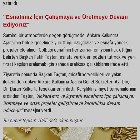
yatırıldı.
"Esnafımız İçin Çalışmaya ve Üretmeye Devam
Ediyoruz"
Samimi bir atmosferde geçen görüşmede, Ankara Kalkınma
Ajansı'nın bölge genelinde yürüttüğü çalışmalar ve esnafa yönelik
projeler ele alındı. Gölbaşı esnafının her zaman en iyisini hak ettiğini
belirten Başkan Fatih Taştan, esnafa verdikleri sözleri tutmak ve yeni
fırsat kapıları aralamak için sahada aralıksız çalıştıklarını ifade etti.
Ziyaretin sonunda Başkan Taştan, misafirperverlikleri ve yakın
ilgilerinden dolayı Ankara Kalkınma Ajansı Genel Sekreteri Av. Doç.
Dr. Duran Kalkan’a teşekkürlerini iletti. Karşılıklı iyi niyet temennilerinin
ardından Taştan,
"Ankara'mız ve kıymetli esnafımız için çalışmaya,
üretmeye ve ortak projeler geliştirmeye kararlılıkla devam
edeceğiz"
mesajını verdi.
Bu haber toplam 1035 defa okunmuştur