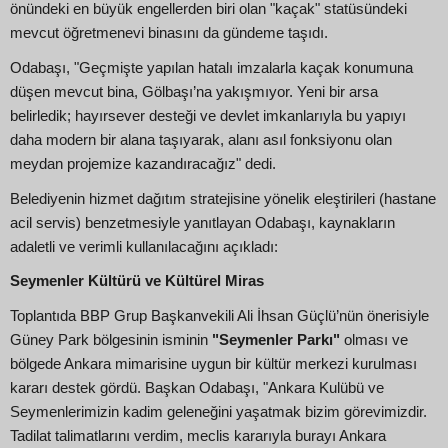
önündeki en büyük engellerden biri olan "kaçak" statüsündeki
mevcut öğretmenevi binasını da gündeme taşıdı.
Odabaşı, "Geçmişte yapılan hatalı imzalarla kaçak konumuna
düşen mevcut bina, Gölbaşı’na yakışmıyor. Yeni bir arsa
belirledik; hayırsever desteği ve devlet imkanlarıyla bu yapıyı
daha modern bir alana taşıyarak, alanı asıl fonksiyonu olan
meydan projemize kazandıracağız" dedi.
Belediyenin hizmet dağıtım stratejisine yönelik eleştirileri (hastane
acil servis) benzetmesiyle yanıtlayan Odabaşı, kaynakların
adaletli ve verimli kullanılacağını açıkladı:
Seymenler Kültürü ve Kültürel Miras
Toplantıda BBP Grup Başkanvekili Ali İhsan Güçlü’nün önerisiyle
Güney Park bölgesinin isminin
"Seymenler Parkı"
olması ve
bölgede Ankara mimarisine uygun bir kültür merkezi kurulması
kararı destek gördü. Başkan Odabaşı, "Ankara Kulübü ve
Seymenlerimizin kadim geleneğini yaşatmak bizim görevimizdir.
Tadilat talimatlarını verdim, meclis kararıyla burayı Ankara