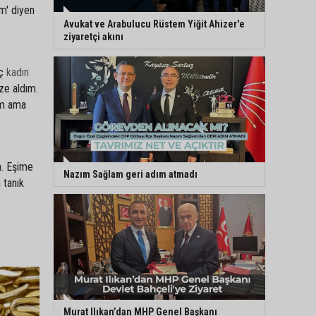
ım' diyen
Avukat ve Arabulucu Rüstem Yiğit Ahizer'e
ziyaretçi akını
nç
kadın
ze aldım.
um ama
m. Eşime
Nazım Sağlam geri adım atmadı
 tanık
Murat Ilıkan’dan MHP Genel Başkanı