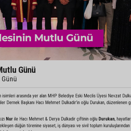
Mutlu Günü
u Günü
an isimleri arasında yer alan MHP Belediye Eski Meclis Üyesi Nevzat Dulka
liler Dernek Başkanı Hacı Mehmet Dulkadir’in oğlu Durukan, düzenlenen 
kızı
Nur
ile Hacı Mehmet & Derya Dulkadir çiftinin oğlu
Durukan
, hayatlar
ekleşen düğün törenine siyaset, iş dünyası ve sivil toplum kuruluşlarından