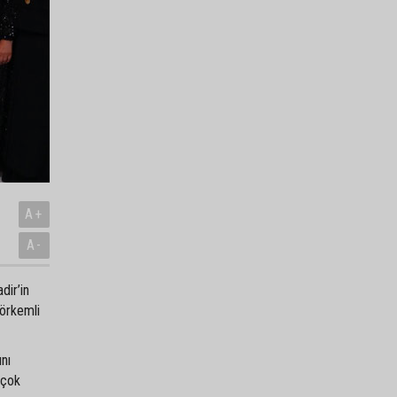
A+
A-
dir’in
görkemli
ını
 çok