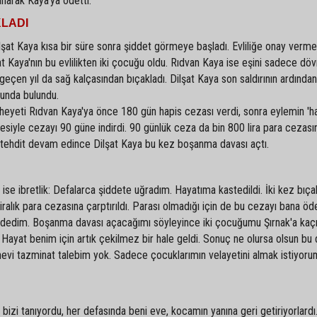
anarak Kaya'ya ödetti.
KLADI
lşat Kaya kısa bir süre sonra şiddet görmeye başladı. Evliliğe onay verm
şat Kaya'nın bu evlilikten iki çocuğu oldu. Rıdvan Kaya ise eşini sadece d
 geçen yıl da sağ kalçasından bıçakladı. Dilşat Kaya son saldırının ardında
sunda bulundu.
eyeti Rıdvan Kaya'ya önce 180 gün hapis cezası verdi, sonra eylemin 'h
kçesiyle cezayı 90 güne indirdi. 90 günlük ceza da bin 800 lira para cezası
e tehdit devam edince Dilşat Kaya bu kez boşanma davası açtı.
ı ise ibretlik: Defalarca şiddete uğradım. Hayatıma kastedildi. İki kez bıça
alık para cezasına çarptırıldı. Parası olmadığı için de bu cezayı bana ödet
p ödedim. Boşanma davası açacağımı söyleyince iki çocuğumu Şırnak'a kaçı
yat benim için artık çekilmez bir hale geldi. Sonuç ne olursa olsun bu 
vi tazminat talebim yok. Sadece çocuklarımın velayetini almak istiyoru
izi tanıyordu, her defasında beni eve, kocamın yanına geri getiriyorlardı.