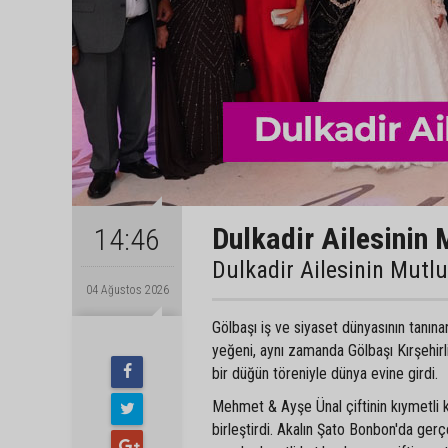
Dulkadir Ailesinin 
14:46
Dulkadir Ailesinin Mutl
04 Ağustos 2026
Gölbaşı iş ve siyaset dünyasının tanın
yeğeni, aynı zamanda Gölbaşı Kırşehir
bir düğün töreniyle dünya evine girdi.
Mehmet & Ayşe Ünal çiftinin kıymetli 
birleştirdi. Akalın Şato Bonbon'da gerç