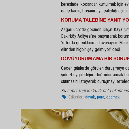
keresinde 'kocandan kurtulmak için evin
genç kadın, boşanmaya çalıştığı eşinin 
KORUMA TALEBİNE YANIT Y
Asgari ücretle geçinen Dilşat Kaya şimd
Bakırköy Adliyesi'ne başvurarak korum
Yeter ki çocuklarıma kavuşayım. Mahk
elimden hiçbir şey gelmiyor' dedi.
DÖVÜYORUM AMA BİR SORUN
Geçen günlerde görülen duruşmaya da
şiddet uyguladığım doğrudur ancak bun
sunmasını isteyerek duruşmayı erteled
Bu haber toplam 2042 defa okunmuş
,
,
Etiketler :
dayak
para
ödemek