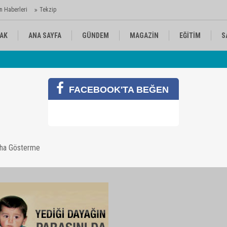
n Haberleri
Tekzip
AK
ANA SAYFA
GÜNDEM
MAGAZİN
EĞİTİM
S
 Ajansı'nda
Av
KÜLTÜR-SANAT
SPOR
RÖPORTAJ
FACEBOOK'TA BEĞEN
aha Gösterme