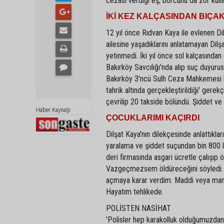
cezası verdiği eş, borcunu da zor kull
İKİ KEZ KALÇASINDAN BIÇA
12 yıl önce Rıdvan Kaya ile evlenen Di
ailesine yaşadıklarını anlatamayan Dil
yetinmedi. İki yıl önce sol kalçasından
Bakırköy Savcılığı'nda alıp suç duyuru
Bakırköy 3'ncü Sulh Ceza Mahkemesi h
tahrik altında gerçekleştirildiği' gere
çevrilip 20 takside bölündü. Şiddet v
Haber Kaynağı
ÇOCUKLARIMI KAÇIRDI
Dilşat Kaya'nın dilekçesinde anlattıklar
yaralama ve şiddet suçundan bin 800 lir
deri firmasında asgari ücretle çalışı
Vazgeçmezsem öldüreceğini söyledi. Ha
açmaya karar verdim. Maddi veya mane
Hayatım tehlikede.
POLİSTEN NASİHAT
'Polisler hep karakolluk olduğumuzdan b