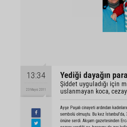
Yediği dayağın para
13:34
Şiddet uyguladığı için 
uslanmayan koca, cezayı
23 Mayıs 2011
Ayşe Paşalı cinayeti ardından kadınlar
sembolü olmuştu. Bu kez İstanbul'da, 3
önüne serdi. Akşam gazetesinden Ercan