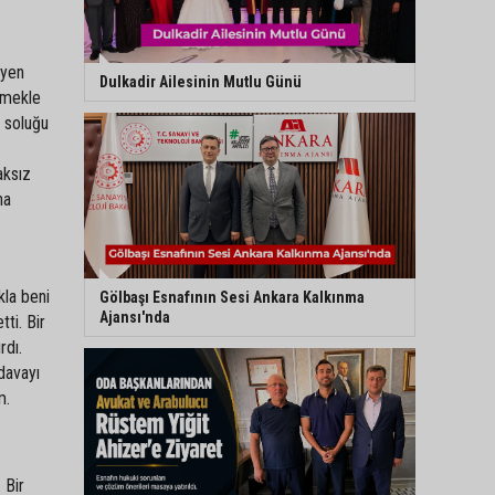
eyen
Dulkadir Ailesinin Mutlu Günü
övmekle
n soluğu
aksız
na
kla beni
Gölbaşı Esnafının Sesi Ankara Kalkınma
Ajansı'nda
ti. Bir
rdı.
davayı
m.
 Bir