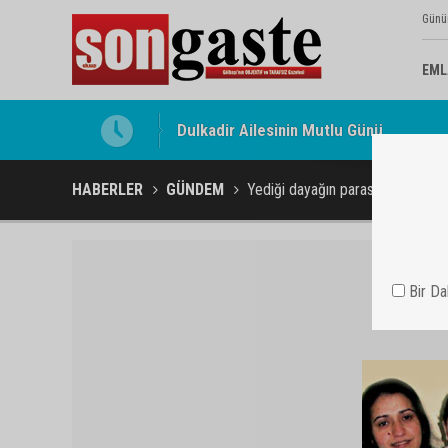
Günü
EML
Gölbaşı Esnafının Sesi Ankara Kalkınma
HABERLER
GÜNDEM
Yediği dayağın parasını da ödedi
Bir D