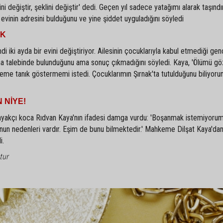
i değiştir, şeklini değiştir' dedi. Geçen yıl sadece yatağımı alarak taşınd
evinin adresini bulduğunu ve yine şiddet uyguladığını söyledi
OK
i iki ayda bir evini değiştiriyor. Ailesinin çocuklarıyla kabul etmediği ge
a talebinde bulunduğunu ama sonuç çıkmadığını söyledi. Kaya, 'Ölümü gö
eme tanık göstermemi istedi. Çocuklarımın Şırnak'ta tutulduğunu biliyor
 NİYE!
yakçı koca Rıdvan Kaya'nın ifadesi damga vurdu: 'Boşanmak istemiyoru
un nedenleri vardır. Eşim de bunu bilmektedir.' Mahkeme Dilşat Kaya'dan
i.
tur