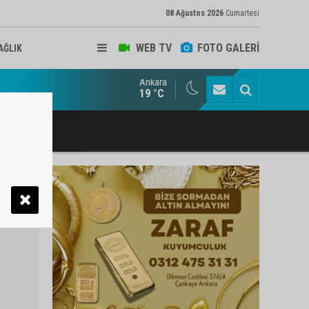
08 Ağustos 2026
Cumartesi
WEB TV
FOTO GALERİ
AĞLIK
Ankara
ukat ve Arabulucu Rüstem Yiğit Ahizer'e ziyaretçi akını
19 °C