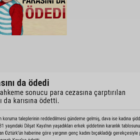
sını da ödedi
mahkeme sonucu para cezasına çarptırılan
 da karısına ödetti.
ın koruma taleplerinin reddedilmesi gündeme gelmiş, dava ise kadına şidd
1 yaşındaki Dilşat Kaya'nın yaşadıkları erkek şiddetinin karanlık tablosun
 Öztürk'ün haberine göre yargının genç kadını bıçakladığı gerekçesiyle 