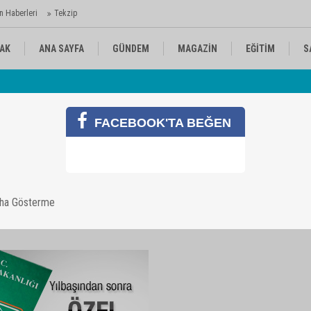
n Haberleri
Tekzip
AK
ANA SAYFA
GÜNDEM
MAGAZİN
EĞİTİM
S
 Ajansı'nda
Av
KÜLTÜR-SANAT
SPOR
RÖPORTAJ
FACEBOOK'TA BEĞEN
aha Gösterme