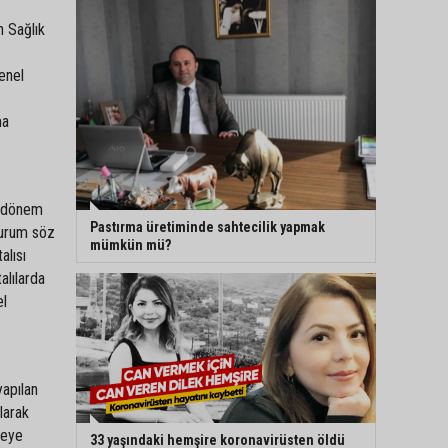
n Sağlık
enel
ma
r dönem
Pastırma üretiminde sahtecilik yapmak
 durum söz
mümkün mü?
alısı
alılarda
el
yapılan
larak
reye
33 yaşındaki hemşire koronavirüsten öldü