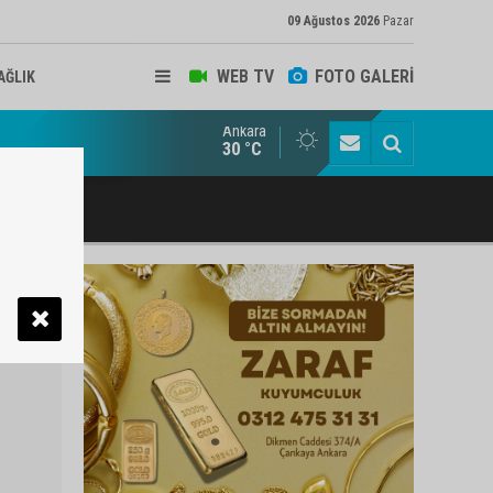
09 Ağustos 2026
Pazar
WEB TV
FOTO GALERİ
AĞLIK
Ankara
ukat ve Arabulucu Rüstem Yiğit Ahizer'e ziyaretçi akını
30 °C