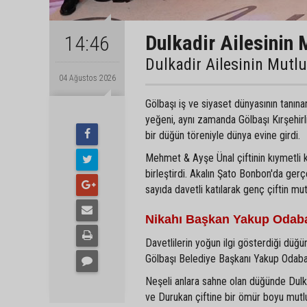
Dulkadir Ailesinin 
14:46
Dulkadir Ailesinin Mutl
04 Ağustos 2026
Gölbaşı iş ve siyaset dünyasının tanın
yeğeni, aynı zamanda Gölbaşı Kırşehir
bir düğün töreniyle dünya evine girdi.
Mehmet & Ayşe Ünal çiftinin kıymetli 
birleştirdi. Akalın Şato Bonbon'da gerç
sayıda davetli katılarak genç çiftin mu
Nikahı Başkan Yakup Odaba
Davetlilerin yoğun ilgi gösterdiği düğün
Gölbaşı Belediye Başkanı Yakup Odabaşı 
Neşeli anlara sahne olan düğünde Dulkadi
ve Durukan çiftine bir ömür boyu mutlulu