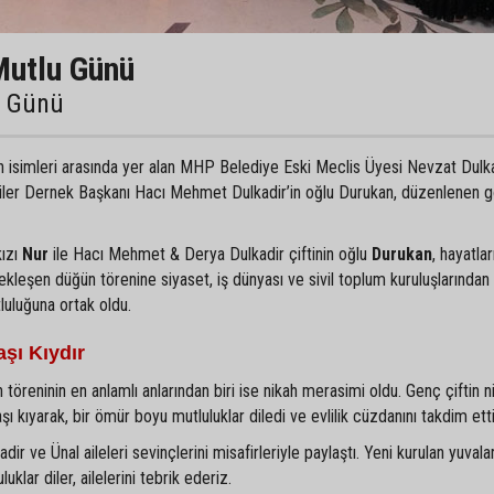
Mutlu Günü
u Günü
an isimleri arasında yer alan MHP Belediye Eski Meclis Üyesi Nevzat Dulka
liler Dernek Başkanı Hacı Mehmet Dulkadir’in oğlu Durukan, düzenlenen 
kızı
Nur
ile Hacı Mehmet & Derya Dulkadir çiftinin oğlu
Durukan
, hayatlar
ekleşen düğün törenine siyaset, iş dünyası ve sivil toplum kuruluşlarından
tluluğuna ortak oldu.
şı Kıydır
 töreninin en anlamlı anlarından biri ise nikah merasimi oldu. Genç çiftin ni
kıyarak, bir ömür boyu mutluluklar diledi ve evlilik cüzdanını takdim etti
r ve Ünal aileleri sevinçlerini misafirleriyle paylaştı. Yeni kurulan yuvala
klar diler, ailelerini tebrik ederiz.