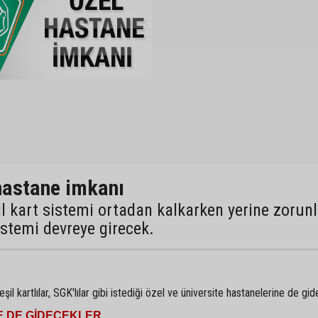
 hastane imkanı
il kart sistemi ortadan kalkarken yerine zorun
istemi devreye girecek.
il kartlılar, SGK'lılar gibi istediği özel ve üniversite hastanelerine de gid
E DE GİDECEKLER