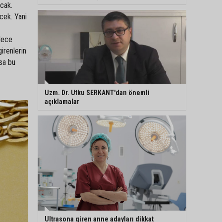
acak.
ecek. Yani
ylece
irenlerin
rsa bu
Uzm. Dr. Utku SERKANT'dan önemli
açıklamalar
Ultrasona giren anne adayları dikkat