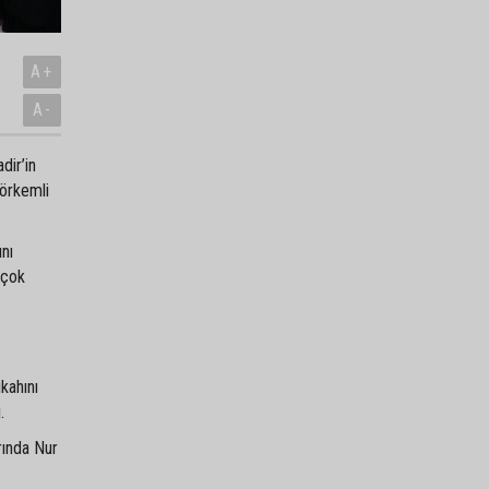
A+
A-
dir’in
görkemli
ını
 çok
kahını
.
rında Nur