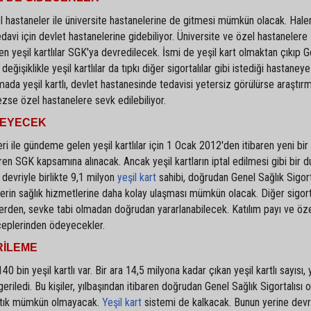
özel hastaneler ile üniversite hastanelerine de gitmesi mümkün olacak. Hale
tedavi için devlet hastanelerine gidebiliyor. Üniversite ve özel hastanelere
n yeşil kartlılar SGK'ya devredilecek. İsmi de yeşil kart olmaktan çıkıp G
eğişiklikle yeşil kartlılar da tıpkı diğer sigortalılar gibi istediği hastaneye
da yeşil kartlı, devlet hastanesinde tedavisi yetersiz görülürse araştır
zse özel hastanelere sevk edilebiliyor.
MEYECEK
i ile gündeme gelen yeşil kartlılar için 1 Ocak 2012'den itibaren yeni bi
tibaren SGK kapsamına alınacak. Ancak yeşil kartların iptal edilmesi gibi bir
devriyle birlikte 9,1 milyon
yeşil kart
sahibi, doğrudan Genel Sağlık Sigort
ilerin sağlık hizmetlerine daha kolay ulaşması mümkün olacak. Diğer sigort
elerden, sevke tabi olmadan doğrudan yararlanabilecek. Katılım payı ve öz
e ceplerinden ödeyecekler.
RİLEME
0 bin yeşil kartlı var. Bir ara 14,5 milyona kadar çıkan yeşil kartlı sayısı, 
iledi. Bu kişiler, yılbaşından itibaren doğrudan Genel Sağlık Sigortalısı o
tık mümkün olmayacak.
Yeşil kart
sistemi de kalkacak. Bunun yerine dev