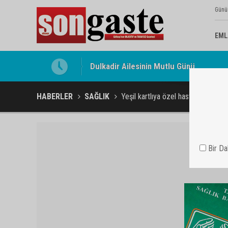
Günü
EML
Gölbaşı Esnafının Sesi Ankara Kalkınma
HABERLER
SAĞLIK
Yeşil kartlıya özel hastane imkanı
Bir D