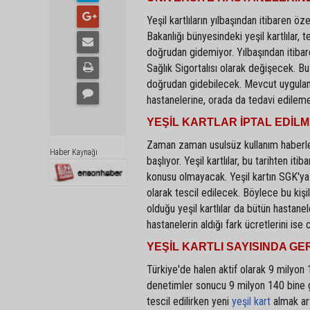
Yeşil kartlıların yılbaşından itibaren 
Bakanlığı bünyesindeki yeşil kartlılar, 
doğrudan gidemiyor. Yılbaşından itibare
Sağlık Sigortalısı olarak değişecek. Bu d
doğrudan gidebilecek. Mevcut uygulama
hastanelerine, orada da tedavi edileme
YEŞİL KARTLAR İPTAL EDİL
Zaman zaman usulsüz kullanım haberler
Haber Kaynağı
başlıyor. Yeşil kartlılar, bu tarihten i
konusu olmayacak. Yeşil kartın SGK'ya 
olarak tescil edilecek. Böylece bu kiş
olduğu yeşil kartlılar da bütün hastan
hastanelerin aldığı fark ücretlerini is
YEŞİL KARTLI SAYISINDA GE
Türkiye'de halen aktif olarak 9 milyon 14
denetimler sonucu 9 milyon 140 bine ger
tescil edilirken yeni
yeşil kart
almak ar