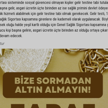
rtası sisteminde sosyal güvencesi olmayan kişiler gelir testine tabi tutul
başına gelir, asgari ücretin üçte birinden az ise sağlık primini devlet ödey
ğlık hizmeti alabilmek için gelir testine tabi olmak gerekecek. Gelir testi, 1
 Sağlık Sigortası kapsamına girenlere de kademeli olarak uygulanacak. Bö
sek oluğu halde yeşil kartlı olduğu için Genel Sağlık Sigortası kapsamına g
ucu kişi başına gelirin, asgari ücretin üçte birinden az olduğu ortaya çıka
a devam edecek.
tur