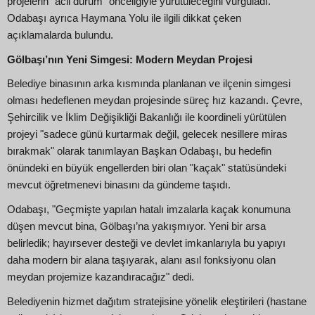
projelerin "acil durum" önceliğiyle yürütüleceğini vurguladı.
Odabaşı ayrıca Haymana Yolu ile ilgili dikkat çeken
açıklamalarda bulundu.
Gölbaşı’nın Yeni Simgesi: Modern Meydan Projesi
Belediye binasının arka kısmında planlanan ve ilçenin simgesi
olması hedeflenen meydan projesinde süreç hız kazandı. Çevre,
Şehircilik ve İklim Değişikliği Bakanlığı ile koordineli yürütülen
projeyi "sadece günü kurtarmak değil, gelecek nesillere miras
bırakmak" olarak tanımlayan Başkan Odabaşı, bu hedefin
önündeki en büyük engellerden biri olan "kaçak" statüsündeki
mevcut öğretmenevi binasını da gündeme taşıdı.
Odabaşı, "Geçmişte yapılan hatalı imzalarla kaçak konumuna
düşen mevcut bina, Gölbaşı’na yakışmıyor. Yeni bir arsa
belirledik; hayırsever desteği ve devlet imkanlarıyla bu yapıyı
daha modern bir alana taşıyarak, alanı asıl fonksiyonu olan
meydan projemize kazandıracağız" dedi.
Belediyenin hizmet dağıtım stratejisine yönelik eleştirileri (hastane