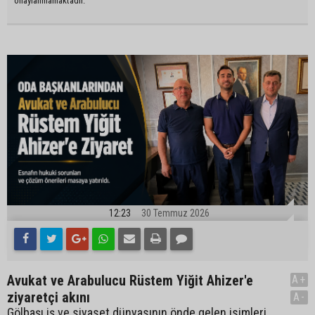
onaylanmamaktadır.
12:23
30 Temmuz 2026
Avukat ve Arabulucu Rüstem Yiğit Ahizer'e
A+
ziyaretçi akını
A-
Gölbaşı iş ve siyaset dünyasının önde gelen isimleri,