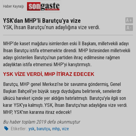
Haber Kaynağı
YSK'dan MHP'li Barutçu'ya vize
A+
YSK, İhsan Barutçu'nun adaylığına vize verdi.
A-
MHP’de kaset mağduru isimlerden eski İl Başkanı, milletvekili adayı
İhsan Barutçu istifa etmemekte direndi. MHP listesinden milletvekili
adayı gösterilen Barutçu’nun partiden ihraç edilmesine rağmen
adaylıktan istifa etmemesi MHP'yi karıştırmıştı..
YSK VİZE VERDİ, MHP İTİRAZ EDECEK
Barutçu, MHP genel Merkezi’ne bir savunma göndermiş, Genel
Başkan Bahçeli’ye büyük saygı duyduğunu belirterek, senelerdir
ülkücü hareket içinde yer aldığını hatırlatmıştı. Barutçu'yla ilgili son
karar YSK'ya kalmıştı..YSK, İhsan Barutçu'nun adaylığına vize verdi.
MHP, YSK'nın kararına itiraz edecek!
Bu haber toplam 2019 defa okunmuştur
,
,
,
Etiketler :
ysk
barutçu
mhp
vize