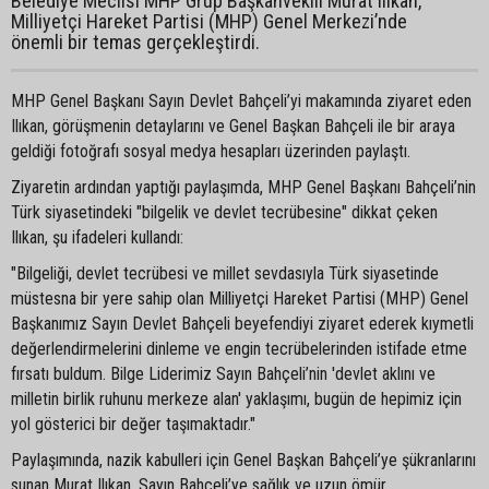
Belediye Meclisi MHP Grup Başkanvekili Murat Ilıkan,
Milliyetçi Hareket Partisi (MHP) Genel Merkezi’nde
önemli bir temas gerçekleştirdi.
MHP Genel Başkanı Sayın Devlet Bahçeli’yi makamında ziyaret eden
Ilıkan, görüşmenin detaylarını ve Genel Başkan Bahçeli ile bir araya
geldiği fotoğrafı sosyal medya hesapları üzerinden paylaştı.
Ziyaretin ardından yaptığı paylaşımda, MHP Genel Başkanı Bahçeli’nin
Türk siyasetindeki "bilgelik ve devlet tecrübesine" dikkat çeken
Ilıkan, şu ifadeleri kullandı:
"Bilgeliği, devlet tecrübesi ve millet sevdasıyla Türk siyasetinde
müstesna bir yere sahip olan Milliyetçi Hareket Partisi (MHP) Genel
Başkanımız Sayın Devlet Bahçeli beyefendiyi ziyaret ederek kıymetli
değerlendirmelerini dinleme ve engin tecrübelerinden istifade etme
fırsatı buldum. Bilge Liderimiz Sayın Bahçeli’nin 'devlet aklını ve
milletin birlik ruhunu merkeze alan' yaklaşımı, bugün de hepimiz için
yol gösterici bir değer taşımaktadır."
Paylaşımında, nazik kabulleri için Genel Başkan Bahçeli’ye şükranlarını
sunan Murat Ilıkan, Sayın Bahçeli’ye sağlık ve uzun ömür