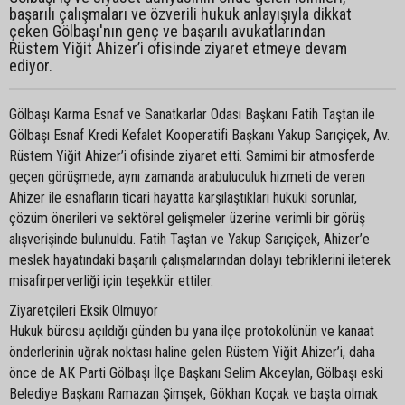
başarılı çalışmaları ve özverili hukuk anlayışıyla dikkat
çeken Gölbaşı'nın genç ve başarılı avukatlarından
Rüstem Yiğit Ahizer’i ofisinde ziyaret etmeye devam
ediyor.
Gölbaşı Karma Esnaf ve Sanatkarlar Odası Başkanı Fatih Taştan ile
Gölbaşı Esnaf Kredi Kefalet Kooperatifi Başkanı Yakup Sarıçiçek, Av.
Rüstem Yiğit Ahizer’i ofisinde ziyaret etti. Samimi bir atmosferde
geçen görüşmede, aynı zamanda arabuluculuk hizmeti de veren
Ahizer ile esnafların ticari hayatta karşılaştıkları hukuki sorunlar,
çözüm önerileri ve sektörel gelişmeler üzerine verimli bir görüş
alışverişinde bulunuldu. Fatih Taştan ve Yakup Sarıçiçek, Ahizer’e
meslek hayatındaki başarılı çalışmalarından dolayı tebriklerini ileterek
misafirperverliği için teşekkür ettiler.
Ziyaretçileri Eksik Olmuyor
Hukuk bürosu açıldığı günden bu yana ilçe protokolünün ve kanaat
önderlerinin uğrak noktası haline gelen Rüstem Yiğit Ahizer’i, daha
önce de AK Parti Gölbaşı İlçe Başkanı Selim Akceylan, Gölbaşı eski
Belediye Başkanı Ramazan Şimşek, Gökhan Koçak ve başta olmak