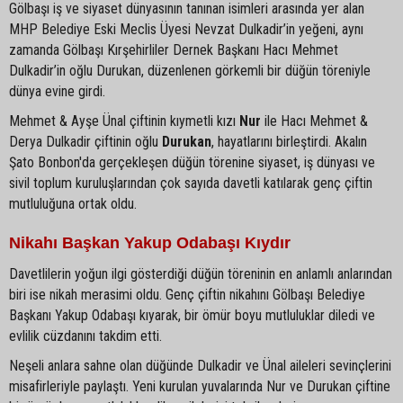
Gölbaşı iş ve siyaset dünyasının tanınan isimleri arasında yer alan
MHP Belediye Eski Meclis Üyesi Nevzat Dulkadir’in yeğeni, aynı
zamanda Gölbaşı Kırşehirliler Dernek Başkanı Hacı Mehmet
Dulkadir’in oğlu Durukan, düzenlenen görkemli bir düğün töreniyle
dünya evine girdi.
Mehmet & Ayşe Ünal çiftinin kıymetli kızı
Nur
ile Hacı Mehmet &
Derya Dulkadir çiftinin oğlu
Durukan
, hayatlarını birleştirdi. Akalın
Şato Bonbon'da gerçekleşen düğün törenine siyaset, iş dünyası ve
sivil toplum kuruluşlarından çok sayıda davetli katılarak genç çiftin
mutluluğuna ortak oldu.
Nikahı Başkan Yakup Odabaşı Kıydır
Davetlilerin yoğun ilgi gösterdiği düğün töreninin en anlamlı anlarından
biri ise nikah merasimi oldu. Genç çiftin nikahını Gölbaşı Belediye
Başkanı Yakup Odabaşı kıyarak, bir ömür boyu mutluluklar diledi ve
evlilik cüzdanını takdim etti.
Neşeli anlara sahne olan düğünde Dulkadir ve Ünal aileleri sevinçlerini
misafirleriyle paylaştı. Yeni kurulan yuvalarında Nur ve Durukan çiftine