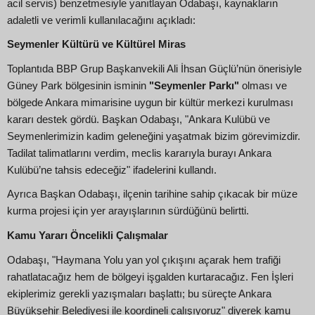
acil servis) benzetmesiyle yanıtlayan Odabaşı, kaynakların
adaletli ve verimli kullanılacağını açıkladı:
Seymenler Kültürü ve Kültürel Miras
Toplantıda BBP Grup Başkanvekili Ali İhsan Güçlü’nün önerisiyle
Güney Park bölgesinin isminin
"Seymenler Parkı"
olması ve
bölgede Ankara mimarisine uygun bir kültür merkezi kurulması
kararı destek gördü. Başkan Odabaşı, "Ankara Kulübü ve
Seymenlerimizin kadim geleneğini yaşatmak bizim görevimizdir.
Tadilat talimatlarını verdim, meclis kararıyla burayı Ankara
Kulübü’ne tahsis edeceğiz" ifadelerini kullandı.
Ayrıca Başkan Odabaşı, ilçenin tarihine sahip çıkacak bir müze
kurma projesi için yer arayışlarının sürdüğünü belirtti.
Kamu Yararı Öncelikli Çalışmalar
Odabaşı, "Haymana Yolu yan yol çıkışını açarak hem trafiği
rahatlatacağız hem de bölgeyi işgalden kurtaracağız. Fen İşleri
ekiplerimiz gerekli yazışmaları başlattı; bu süreçte Ankara
Büyükşehir Belediyesi ile koordineli çalışıyoruz" diyerek kamu