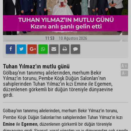
11:53
10 Ağustos 2026
Tuhan Yılmaz'ın mutlu günü
A+
Gölbaşı’nın tanınmış ailelerinden, merhum Bekir
A-
Yılmaz’ın torunu, Pembe Köşk Düğün Salonları'nın
sahiplerinden Tuhan Yılmaz’ın kızı Emine ile Egemen,
düzenlenen görkemli bir düğün töreniyle dünyaevine
girdi.
Gölbaşı’nın tanınmış ailelerinden, merhum Bekir Yılmaz’ın torunu,
Pembe Köşk Düğün Salonları'nın sahiplerinden Tuhan Yılmaz’ın kızı
Emine
ile
Egemen
, düzenlenen görkemli bir düğün töreniyle
dünyaevine girdi. Siyaset, yerel yönetim ve iş dünyasından çok sayıda