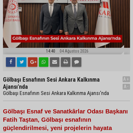
14:40
04 Ağustos 2026
Gölbaşı Esnafının Sesi Ankara Kalkınma
A+
Ajansı'nda
A-
Gölbaşı Esnafının Sesi Ankara Kalkınma Ajansı'nda
Gölbaşı Esnaf ve Sanatkârlar Odası Başkanı
Fatih Taştan, Gölbaşı esnafının
güçlendirilmesi, yeni projelerin hayata