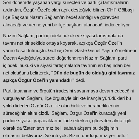
Son dönemde yaşanan yargı süreçleri ve parti içi tartışmaların
ardından, Özgür Özel’e olan açık desteğiyle bilinen CHP Gölbaşı
İlçe Başkanı Nazım Sağlam’ın hedef alındığı ve görevden
alınacağı ve yerine yeni bir ilçe başkanı atanacağı iddia ediliyor.
Nazım Sağlam, parti içindeki hukuki ve siyasi tartışmalarda
tavrını net bir şekilde ortaya koyarak, açıkça Özgür Özel’in
yanında saf tutmuştu. Gölbaşı Son Gaste Genel Yayın Yönetmeni
Özcan Aydoğdu’ya süreci değerlendiren Nazım Sağlam, parti
içindeki hukuki ve siyasi tartışmalarda tavrının en başından beri
net olduğunu belirterek,
"Dün de bugün de olduğu gibi tavrımız
açıkça Özgür Özel’in yanındadır"
dedi.
Parti tabanının ve örgütün iradesini savunmaya devam edeceğini
vurgulayan Sağlam, ilçe örgütüyle birlikte inançla yürüdükleri bu
yolda liderleri Özgür Özel ile olan birlik ve beraberliklerinin
süreceğinin altını çizdi. Sağlam, Özgür Özel’in kuracağı yeni
partide siyaset yapacaklarını ifade ederken, görevden alma ilgili
olarak da ‘Zaten tavrımız belli sabah akşam bu değişimin
olmasını bekliyoruz. Sıkıntı yok. Bizim durduğumuz yer belli.,”