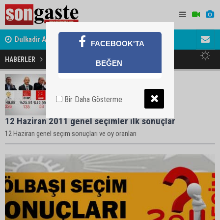
Dulkadir Ailesinin Mutlu Günü
Avukat ve 
FACEBOOK'TA
Gölbaşı Esnafının Sesi Ankara Kalkınma Ajansı'nda
akını
HABERLER
12 Haziran Haberleri
BEĞEN
Bir Daha Gösterme
12 Haziran 2011 genel seçimler ilk sonuçlar
12 Haziran genel seçim sonuçları ve oy oranları