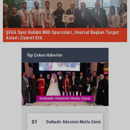
ŞEGA Spor Kulübü Milli Sporcuları, Onursal Başkan Turgut
Aslan’ı Ziyaret Etti
İlgi Çeken Haberler
01
Dulkadir Ailesinin Mutlu Günü