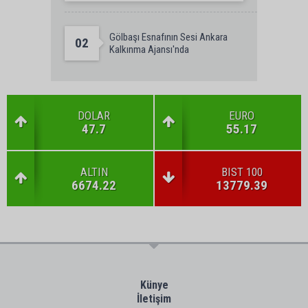
Gölbaşı Esnafının Sesi Ankara
02
Kalkınma Ajansı'nda
DOLAR
EURO
47.7
55.17
ALTIN
BIST 100
6674.22
13779.39
Künye
İletişim