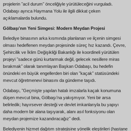
projelerin "acil durum" önceliğiyle yürütüleceğini vurguladı.
Odabaşı ayrıca Haymana Yolu ile ilgili dikkat çeken
açıklamalarda bulundu.
Gölbaşı’nın Yeni Simgesi: Modern Meydan Projesi
Belediye binasının arka kısmında planlanan ve ilçenin simgesi
olması hedeflenen meydan projesinde süreç hız kazandı. Çevre,
Şehircilik ve İklim Değişikliği Bakanlığı ile koordineli yürütülen
projeyi "sadece günü kurtarmak değil, gelecek nesillere miras
bırakmak" olarak tanımlayan Başkan Odabaşı, bu hedefin
önündeki en büyük engellerden biri olan "kaçak" statüsündeki
mevcut öğretmenevi binasını da gündeme taşıdı.
Odabaşı, "Geçmişte yapılan hatalı imzalarla kaçak konumuna
düşen mevcut bina, Gölbaşı’na yakışmıyor. Yeni bir arsa
belirledik; hayırsever desteği ve devlet imkanlarıyla bu yapıyı
daha modern bir alana taşıyarak, alanı asıl fonksiyonu olan
meydan projemize kazandıracağız" dedi.
Belediyenin hizmet dağıtım stratejisine yönelik eleştirileri (hastane