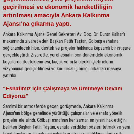
geçirilmesi ve ekonomik hareketliliğin
artırılması amacıyla Ankara Kalkınma
Ajansı'na çıkarma yaptı.
Ankara Kalkınma Ajansı Genel Sekreteri Av. Doç. Dr. Duran Kalkan’ı
makamında ziyaret eden Başkan Fatih Taştan, Gölbaşı esnafına
sağlanabilecek hibe, destek ve projeler hakkında kapsamlı bir istişare
gerçekleştirdi. Ziyarette, yerel esnafın son dönemdeki ekonomik
koşullarda desteklenmesi, küçük ve orta ölçekli işletmelerin
vizyonunun genişletilmesi ve kurumsal iş birliği imkânları masaya
yatırıldı.
"Esnafımız İçin Çalışmaya ve Üretmeye Devam
Ediyoruz"
Samimi bir atmosferde geçen görüşmede, Ankara Kalkınma
Ajansı'nın bölge genelinde yürüttüğü çalışmalar ve esnafa yönelik
projeler ele alındı. Gölbaşı esnafının her zaman en iyisini hak ettiğini
belirten Başkan Fatih Taştan, esnafa verdikleri sözleri tutmak ve yeni
fırsat kapıları aralamak için sahada aralıksız çalıştıklarını ifade etti.