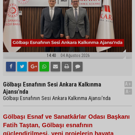
14:40
04 Ağustos 2026
Gölbaşı Esnafının Sesi Ankara Kalkınma
A+
Ajansı'nda
A-
Gölbaşı Esnafının Sesi Ankara Kalkınma Ajansı'nda
Gölbaşı Esnaf ve Sanatkârlar Odası Başkanı
Fatih Taştan, Gölbaşı esnafının
güçlendirilmesi, yeni projelerin hayata