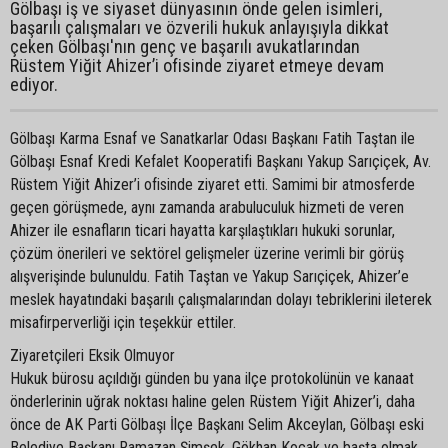
Gölbaşı iş ve siyaset dünyasının önde gelen isimleri,
başarılı çalışmaları ve özverili hukuk anlayışıyla dikkat
çeken Gölbaşı'nın genç ve başarılı avukatlarından
Rüstem Yiğit Ahizer’i ofisinde ziyaret etmeye devam
ediyor.
Gölbaşı Karma Esnaf ve Sanatkarlar Odası Başkanı Fatih Taştan ile
Gölbaşı Esnaf Kredi Kefalet Kooperatifi Başkanı Yakup Sarıçiçek, Av.
Rüstem Yiğit Ahizer’i ofisinde ziyaret etti. Samimi bir atmosferde
geçen görüşmede, aynı zamanda arabuluculuk hizmeti de veren
Ahizer ile esnafların ticari hayatta karşılaştıkları hukuki sorunlar,
çözüm önerileri ve sektörel gelişmeler üzerine verimli bir görüş
alışverişinde bulunuldu. Fatih Taştan ve Yakup Sarıçiçek, Ahizer’e
meslek hayatındaki başarılı çalışmalarından dolayı tebriklerini ileterek
misafirperverliği için teşekkür ettiler.
Ziyaretçileri Eksik Olmuyor
Hukuk bürosu açıldığı günden bu yana ilçe protokolünün ve kanaat
önderlerinin uğrak noktası haline gelen Rüstem Yiğit Ahizer’i, daha
önce de AK Parti Gölbaşı İlçe Başkanı Selim Akceylan, Gölbaşı eski
Belediye Başkanı Ramazan Şimşek, Gökhan Koçak ve başta olmak