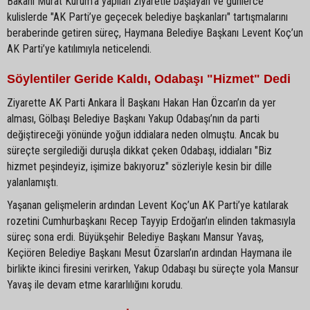
Bakanı Murat Kurum’a yapılan ziyaretle başlayan ve günlerce
kulislerde "AK Parti’ye geçecek belediye başkanları" tartışmalarını
beraberinde getiren süreç, Haymana Belediye Başkanı Levent Koç’un
AK Parti’ye katılımıyla neticelendi.
Söylentiler Geride Kaldı, Odabaşı "Hizmet" Dedi
Ziyarette AK Parti Ankara İl Başkanı Hakan Han Özcan’ın da yer
alması, Gölbaşı Belediye Başkanı Yakup Odabaşı’nın da parti
değiştireceği yönünde yoğun iddialara neden olmuştu. Ancak bu
süreçte sergilediği duruşla dikkat çeken Odabaşı, iddiaları "Biz
hizmet peşindeyiz, işimize bakıyoruz" sözleriyle kesin bir dille
yalanlamıştı.
Yaşanan gelişmelerin ardından Levent Koç’un AK Parti’ye katılarak
rozetini Cumhurbaşkanı Recep Tayyip Erdoğan’ın elinden takmasıyla
süreç sona erdi. Büyükşehir Belediye Başkanı Mansur Yavaş,
Keçiören Belediye Başkanı Mesut Özarslan’ın ardından Haymana ile
birlikte ikinci firesini verirken, Yakup Odabaşı bu süreçte yola Mansur
Yavaş ile devam etme kararlılığını korudu.