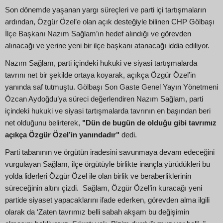
Son dönemde yaşanan yargı süreçleri ve parti içi tartışmaların
ardından, Özgür Özel’e olan açık desteğiyle bilinen CHP Gölbaşı
İlçe Başkanı Nazım Sağlam’ın hedef alındığı ve görevden
alınacağı ve yerine yeni bir ilçe başkanı atanacağı iddia ediliyor.
Nazım Sağlam, parti içindeki hukuki ve siyasi tartışmalarda
tavrını net bir şekilde ortaya koyarak, açıkça Özgür Özel’in
yanında saf tutmuştu. Gölbaşı Son Gaste Genel Yayın Yönetmeni
Özcan Aydoğdu’ya süreci değerlendiren Nazım Sağlam, parti
içindeki hukuki ve siyasi tartışmalarda tavrının en başından beri
net olduğunu belirterek,
"Dün de bugün de olduğu gibi tavrımız
açıkça Özgür Özel’in yanındadır"
dedi.
Parti tabanının ve örgütün iradesini savunmaya devam edeceğini
vurgulayan Sağlam, ilçe örgütüyle birlikte inançla yürüdükleri bu
yolda liderleri Özgür Özel ile olan birlik ve beraberliklerinin
süreceğinin altını çizdi. Sağlam, Özgür Özel’in kuracağı yeni
partide siyaset yapacaklarını ifade ederken, görevden alma ilgili
olarak da ‘Zaten tavrımız belli sabah akşam bu değişimin