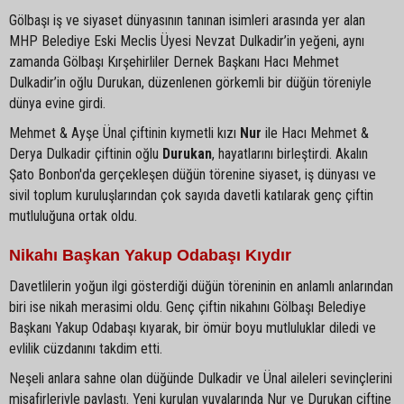
Gölbaşı iş ve siyaset dünyasının tanınan isimleri arasında yer alan
MHP Belediye Eski Meclis Üyesi Nevzat Dulkadir’in yeğeni, aynı
zamanda Gölbaşı Kırşehirliler Dernek Başkanı Hacı Mehmet
Dulkadir’in oğlu Durukan, düzenlenen görkemli bir düğün töreniyle
dünya evine girdi.
Mehmet & Ayşe Ünal çiftinin kıymetli kızı
Nur
ile Hacı Mehmet &
Derya Dulkadir çiftinin oğlu
Durukan
, hayatlarını birleştirdi. Akalın
Şato Bonbon'da gerçekleşen düğün törenine siyaset, iş dünyası ve
sivil toplum kuruluşlarından çok sayıda davetli katılarak genç çiftin
mutluluğuna ortak oldu.
Nikahı Başkan Yakup Odabaşı Kıydır
Davetlilerin yoğun ilgi gösterdiği düğün töreninin en anlamlı anlarından
biri ise nikah merasimi oldu. Genç çiftin nikahını Gölbaşı Belediye
Başkanı Yakup Odabaşı kıyarak, bir ömür boyu mutluluklar diledi ve
evlilik cüzdanını takdim etti.
Neşeli anlara sahne olan düğünde Dulkadir ve Ünal aileleri sevinçlerini
misafirleriyle paylaştı. Yeni kurulan yuvalarında Nur ve Durukan çiftine