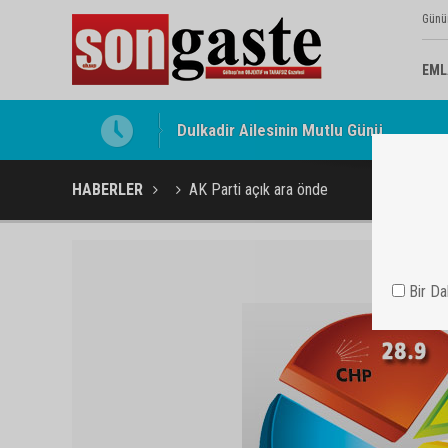
Günü
EML
Gölbaşı Esnafının Sesi Ankara Kalkınma
HABERLER
AK Parti açık ara önde
Bir D