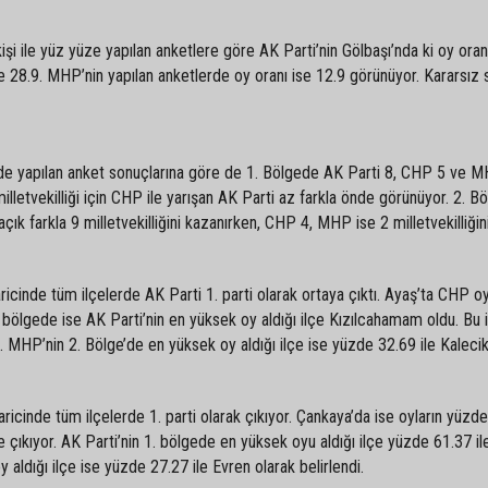
işi ile yüz yüze yapılan anketlere göre AK Parti’nin Gölbaşı’nda ki oy ora
se 28.9. MHP’nin yapılan anketlerde oy oranı ise 12.9 görünüyor. Kararsı
de yapılan anket sonuçlarına göre de 1. Bölgede AK Parti 8, CHP 5 ve M
n milletvekilliği için CHP ile yarışan AK Parti az farkla önde görünüyor. 2. 
açık farkla 9 milletvekilliğini kazanırken, CHP 4, MHP ise 2 milletvekilliğini
icinde tüm ilçelerde AK Parti 1. parti olarak ortaya çıktı. Ayaş’ta CHP oy
2. bölgede ise AK Parti’nin en yüksek oy aldığı ilçe Kızılcahamam oldu. Bu 
. MHP’nin 2. Bölge’de en yüksek oy aldığı ilçe ise yüzde 32.69 ile Kalecik
ricinde tüm ilçelerde 1. parti olarak çıkıyor. Çankaya’da ise oyların yüzde
e çıkıyor. AK Parti’nin 1. bölgede en yüksek oyu aldığı ilçe yüzde 61.37 il
aldığı ilçe ise yüzde 27.27 ile Evren olarak belirlendi.