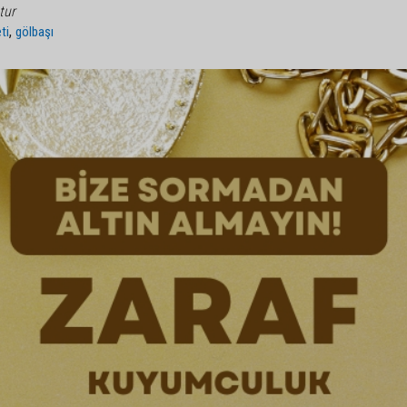
tur
,
ti
gölbaşı