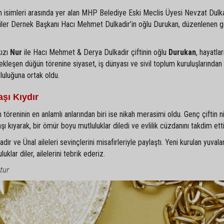
an isimleri arasında yer alan MHP Belediye Eski Meclis Üyesi Nevzat Dulka
liler Dernek Başkanı Hacı Mehmet Dulkadir’in oğlu Durukan, düzenlenen 
kızı
Nur
ile Hacı Mehmet & Derya Dulkadir çiftinin oğlu
Durukan
, hayatlar
ekleşen düğün törenine siyaset, iş dünyası ve sivil toplum kuruluşlarından
tluluğuna ortak oldu.
şı Kıydır
 töreninin en anlamlı anlarından biri ise nikah merasimi oldu. Genç çiftin ni
kıyarak, bir ömür boyu mutluluklar diledi ve evlilik cüzdanını takdim etti
r ve Ünal aileleri sevinçlerini misafirleriyle paylaştı. Yeni kurulan yuvala
klar diler, ailelerini tebrik ederiz.
tur