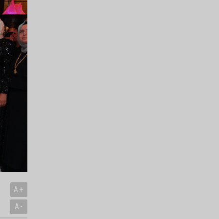
A+
A-