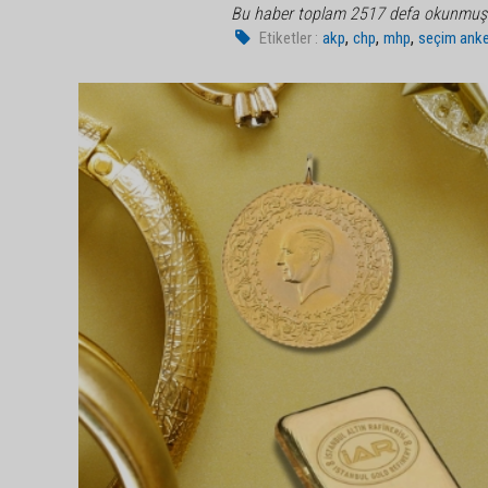
Bu haber toplam 2517 defa okunmuş
,
,
,
Etiketler :
akp
chp
mhp
seçim anke