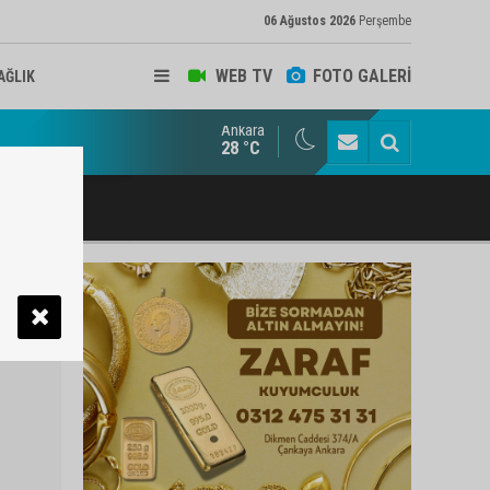
06 Ağustos 2026
Perşembe
WEB TV
FOTO GALERİ
AĞLIK
Ankara
ukat ve Arabulucu Rüstem Yiğit Ahizer'e ziyaretçi akını
28 °C