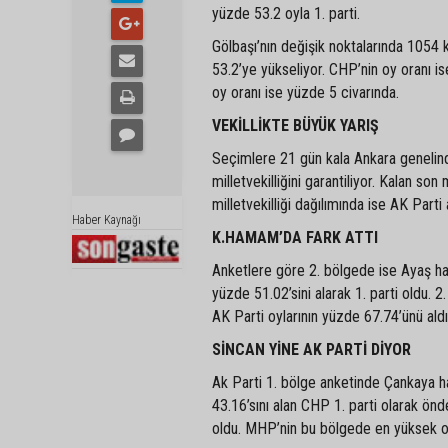
yüzde 53.2 oyla 1. parti.
Gölbaşı’nın değişik noktalarında 1054 k
53.2’ye yükseliyor. CHP’nin oy oranı i
oy oranı ise yüzde 5 civarında.
VEKİLLİKTE BÜYÜK YARIŞ
Seçimlere 21 gün kala Ankara genelin
milletvekilliğini garantiliyor. Kalan so
milletvekilliği dağılımında ise AK Parti 
Haber Kaynağı
K.HAMAM’DA FARK ATTI
Anketlere göre 2. bölgede ise Ayaş har
yüzde 51.02’sini alarak 1. parti oldu. 
AK Parti oylarının yüzde 67.74’ünü aldı
SİNCAN YİNE AK PARTİ DİYOR
Ak Parti 1. bölge anketinde Çankaya ha
43.16’sını alan CHP 1. parti olarak önd
oldu. MHP’nin bu bölgede en yüksek oy 