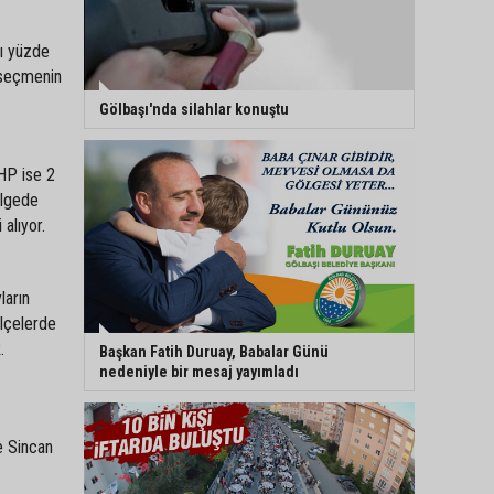
nı yüzde
z seçmenin
Gölbaşı'nda silahlar konuştu
HP ise 2
Bölgede
 alıyor.
ların
ilçelerde
.
Başkan Fatih Duruay, Babalar Günü
nedeniyle bir mesaj yayımladı
e Sincan