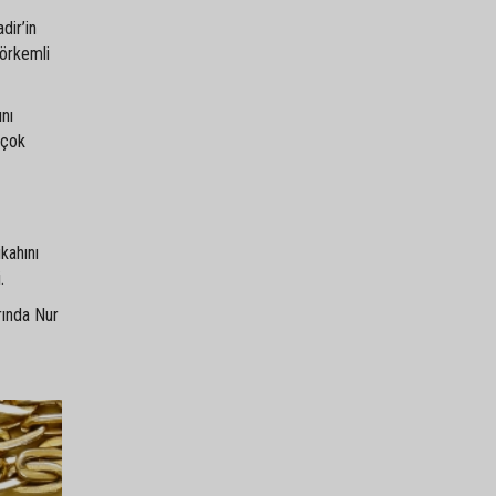
dir’in
görkemli
ını
 çok
kahını
.
rında Nur