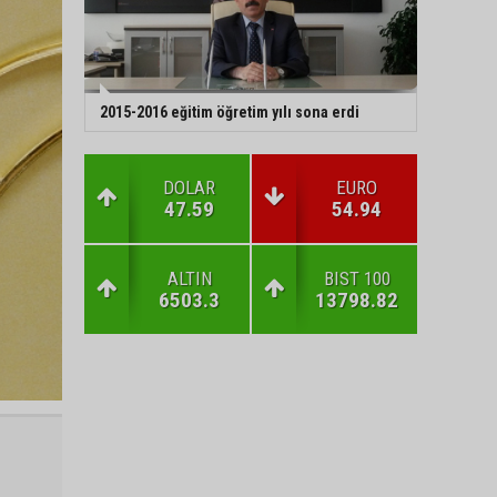
2015-2016 eğitim öğretim yılı sona erdi
DOLAR
EURO
47.59
54.94
ALTIN
BIST 100
6503.3
13798.82