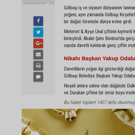
Gölbaşı iş ve siyaset dünyasının tanın
yeğeni, aynı zamanda Gölbaşı Kırşehir
bir düğün töreniyle dünya evine girdi.
Mehmet & Ayşe Ünal çiftinin kıymetli 
birleştirdi. Akalın Şato Bonbon'da gerç
sayıda davetli katılarak genç çiftin mu
Nikahı Başkan Yakup Odaba
Davetlilerin yoğun ilgi gösterdiği düğün
Gölbaşı Belediye Başkanı Yakup Odabaşı 
Neşeli anlara sahne olan düğünde Dulkadi
ve Durukan çiftine bir ömür boyu mutlulu
Bu haber toplam 1407 defa okunmuş