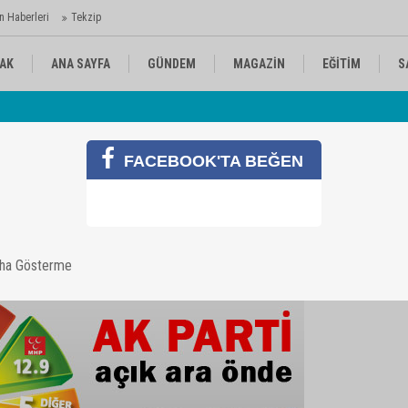
n Haberleri
Tekzip
AK
ANA SAYFA
GÜNDEM
MAGAZİN
EĞİTİM
S
 Ajansı'nda
Av
KÜLTÜR-SANAT
SPOR
RÖPORTAJ
FACEBOOK'TA BEĞEN
aha Gösterme