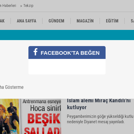
n Haberleri
Tekzip
AK
ANA SAYFA
GÜNDEM
MAGAZİN
EĞİTİM
S
Gö
KÜLTÜR-SANAT
SPOR
RÖPORTAJ
FACEBOOK'TA BEĞEN
aha Gösterme
İslam alemi Miraç Kandili'ni
kutluyor
Peygamberimizin göğe yükseldiği kutlu
nedeniyle Diyanet mesaj yayınladı.