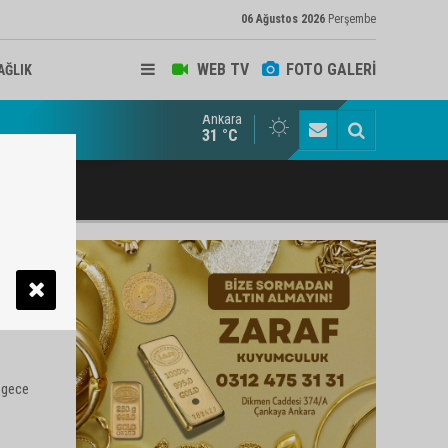
06 Ağustos 2026
Perşembe
WEB TV
FOTO GALERİ
AĞLIK
Ankara
lbaşı Esnafının Sesi Ankara Kalkınma Ajansı'nda
31 °C
 gece