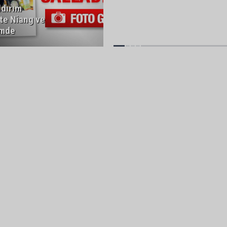
ldırım
'te Niang ve
emde