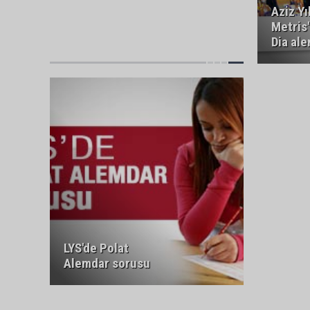
Aziz Yı
Metris
Dia al
LYS'de Polat
Alemdar sorusu