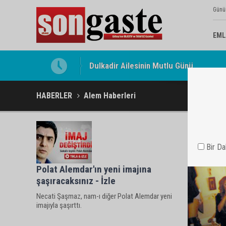
Günü
EML
Dulkadir Ailesinin Mutlu Günü
HABERLER
Alem Haberleri
Bir D
Polat Alemdar'ın yeni imajına
şaşıracaksınız - İzle
Necati Şaşmaz, nam-ı diğer Polat Alemdar yeni
imajıyla şaşırttı.