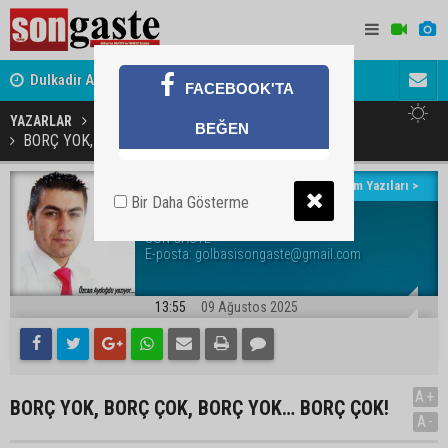
Dulkadir Ailesinin Mutlu Günü
Avukat ve 
FACEBOOK'TA
Gölbaşı Esnafının Sesi Ankara Kalkınma Ajansı'nda
akını
YAZARLAR
Özcan Aydoğdu
BEĞEN
BORÇ YOK, BORÇ ÇOK, BORÇ YOK… BORÇ ÇOK!
Yazarın Tüm Yazıları >
Bir Daha Gösterme
Özcan Aydoğdu
SON GASTE
E-posta:
golbasisongaste@gmail.com
13:55
09 Ağustos 2025
A+
BORÇ YOK, BORÇ ÇOK, BORÇ YOK… BORÇ ÇOK!
A-