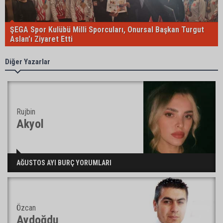
ŞEGA Spor Kulübü Milli Sporcuları, Onursal Başkan Turgut
Aslan’ı Ziyaret Etti
Diğer Yazarlar
Rujbin
Akyol
AĞUSTOS AYI BURÇ YORUMLARI
Özcan
Aydoğdu