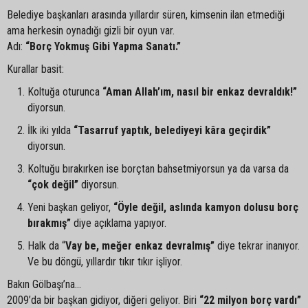
Belediye başkanları arasında yıllardır süren, kimsenin ilan etmediği
ama herkesin oynadığı gizli bir oyun var.
Adı:
“Borç Yokmuş Gibi Yapma Sanatı.”
Kurallar basit:
Koltuğa oturunca
“Aman Allah’ım, nasıl bir enkaz devraldık!”
diyorsun.
İlk iki yılda
“Tasarruf yaptık, belediyeyi kâra geçirdik”
diyorsun.
Koltuğu bırakırken ise borçtan bahsetmiyorsun ya da varsa da
“çok değil”
diyorsun.
Yeni başkan geliyor,
“Öyle değil, aslında kamyon dolusu borç
bırakmış”
diye açıklama yapıyor.
Halk da “
Vay be, meğer enkaz devralmış”
diye tekrar inanıyor.
Ve bu döngü, yıllardır tıkır tıkır işliyor.
Bakın Gölbaşı’na…
2009’da bir başkan gidiyor, diğeri geliyor. Biri
“22 milyon borç vardı”