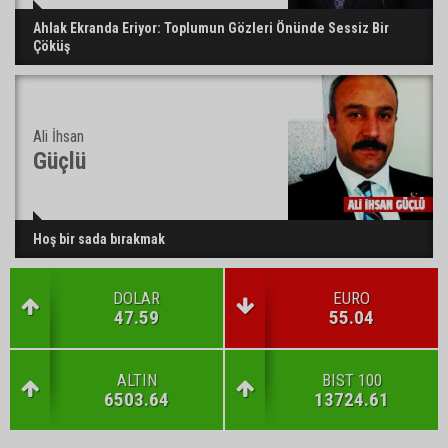
Ahlak Ekranda Eriyor: Toplumun Gözleri Önünde Sessiz Bir
Çöküş
Ali İhsan
Güçlü
Hoş bir sada bırakmak
DOLAR
EURO
47.59
55.04
ALTIN
BIST 100
6503.64
13724.61