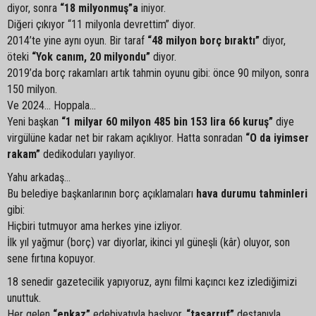
diyor, sonra
“18 milyonmuş”a
iniyor.
Diğeri çıkıyor “11 milyonla devrettim” diyor.
2014’te yine aynı oyun. Bir taraf
“48 milyon borç bıraktı”
diyor,
öteki
“Yok canım, 20 milyondu”
diyor.
2019’da borç rakamları artık tahmin oyunu gibi: önce 90 milyon, sonra
150 milyon.
Ve 2024… Hoppala...
Yeni başkan
“1 milyar 60 milyon 485 bin 153 lira 66 kuruş”
diye
virgülüne kadar net bir rakam açıklıyor. Hatta sonradan
“O da iyimser
rakam”
dedikoduları yayılıyor.
Yahu arkadaş…
Bu belediye başkanlarının borç açıklamaları
hava durumu tahminleri
gibi:
Hiçbiri tutmuyor ama herkes yine izliyor.
İlk yıl yağmur (borç) var diyorlar, ikinci yıl güneşli (kâr) oluyor, son
sene fırtına kopuyor.
18 senedir gazetecilik yapıyoruz, aynı filmi kaçıncı kez izlediğimizi
unuttuk.
Her gelen
“enkaz”
edebiyatıyla başlıyor,
“tasarruf”
destanıyla