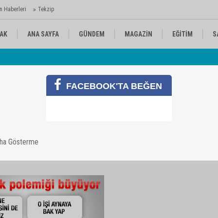
n Haberleri
Tekzip
AK
ANA SAYFA
GÜNDEM
MAGAZİN
EĞİTİM
S
 Ajansı'nda
Av
KÜLTÜR-SANAT
SPOR
RÖPORTAJ
FACEBOOK'TA BEĞEN
çıkartacak sözler
aha Gösterme