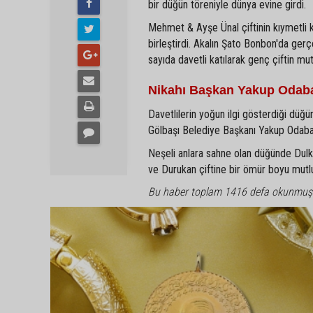
bir düğün töreniyle dünya evine girdi.
Mehmet & Ayşe Ünal çiftinin kıymetli 
birleştirdi. Akalın Şato Bonbon'da gerç
sayıda davetli katılarak genç çiftin mu
Nikahı Başkan Yakup Odaba
Davetlilerin yoğun ilgi gösterdiği düğün
Gölbaşı Belediye Başkanı Yakup Odabaşı 
Neşeli anlara sahne olan düğünde Dulkadi
ve Durukan çiftine bir ömür boyu mutlulu
Bu haber toplam 1416 defa okunmuş