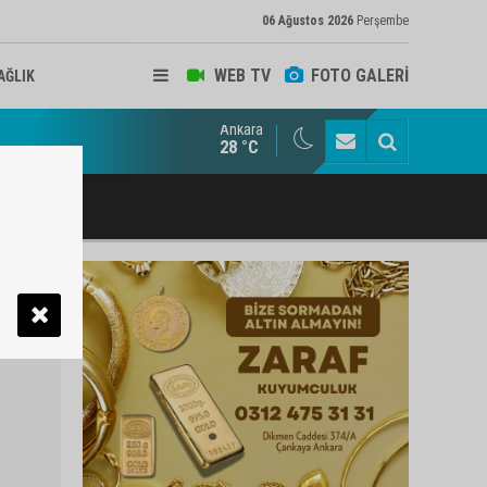
06 Ağustos 2026
Perşembe
WEB TV
FOTO GALERİ
AĞLIK
Ankara
ukat ve Arabulucu Rüstem Yiğit Ahizer'e ziyaretçi akını
28 °C