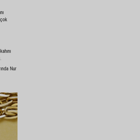
ını
 çok
kahını
.
rında Nur