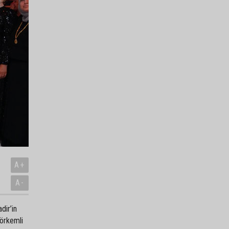
A+
A-
dir’in
görkemli