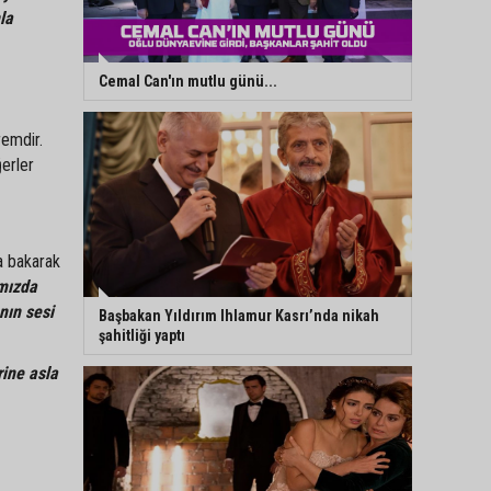
la
Cemal Can'ın mutlu günü...
remdir.
erler
ya bakarak
mızda
nın sesi
Başbakan Yıldırım Ihlamur Kasrı’nda nikah
şahitliği yaptı
rine asla