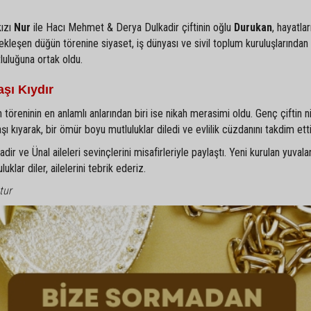
kızı
Nur
ile Hacı Mehmet & Derya Dulkadir çiftinin oğlu
Durukan
, hayatlar
ekleşen düğün törenine siyaset, iş dünyası ve sivil toplum kuruluşlarından
tluluğuna ortak oldu.
şı Kıydır
 töreninin en anlamlı anlarından biri ise nikah merasimi oldu. Genç çiftin ni
kıyarak, bir ömür boyu mutluluklar diledi ve evlilik cüzdanını takdim etti
r ve Ünal aileleri sevinçlerini misafirleriyle paylaştı. Yeni kurulan yuvala
klar diler, ailelerini tebrik ederiz.
tur