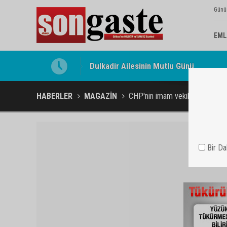
Günü
EML
Gölbaşı Esnafının Sesi Ankara Kalkınma
HABERLER
MAGAZİN
CHP'nin imam vekilinden kavga 
Bir D