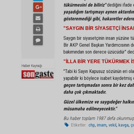
tükürmesini de biliriz"
dediğini ifade
yaşadığım tartışmayı aynen aktardı
gösteremediği gibi, hakaretler eder
"SAYGIN BİR SİYASETÇİ İ
Saygın bir siyasetçinin insan yüzüne
Bir AKP Genel Başkan Yardımcısının d
bakımından son derece üzücüdür" ded
"İLLA BİR YERE TÜKÜRMEK İ
Haber Kaynağı
"Tabi ki Sayın Kapusuz sözünün eri olam
yapabilir ki böylece isabet kaydetmiş 
geçen tartışmadan sonra bir kez daha
daha çok çıkmaktadır.
Güzel ülkemize ve saygıdeğer halkımı
müsamaha edilmeyecektir."
Bu haber toplam 1987 defa okunmuş
,
,
,
,
Etiketler :
chp
imam
vekil
kavga
ç