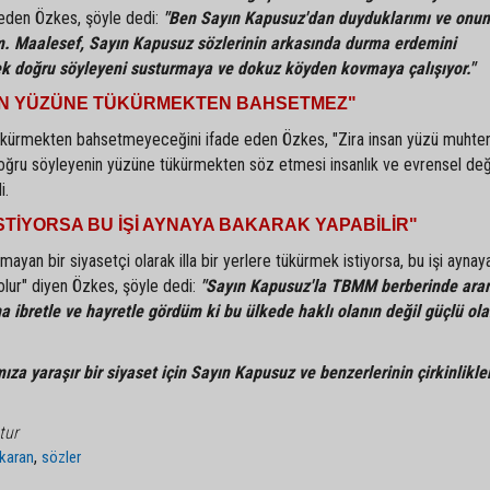
 eden Özkes, şöyle dedi:
"Ben Sayın Kapusuz'dan duyduklarımı ve onun
m. Maalesef, Sayın Kapusuz sözlerinin arkasında durma erdemini
ek doğru söyleyeni susturmaya ve dokuz köyden kovmaya çalışıyor."
NSAN YÜZÜNE TÜKÜRMEKTEN BAHSETMEZ"
 tükürmekten bahsetmeyeceğini ifade eden Özkes, "Zira insan yüzü muhte
oğru söyleyenin yüzüne tükürmekten söz etmesi insanlık ve evrensel değ
i.
STİYORSA BU İŞİ AYNAYA BAKARAK YAPABİLİR"
ayan bir siyasetçi olarak illa bir yerlere tükürmek istiyorsa, bu işi ayna
olur" diyen Özkes, şöyle dedi:
"Sayın Kapusuz'la TBMM berberinde ara
 ibretle ve hayretle gördüm ki bu ülkede haklı olanın değil güçlü ola
za yaraşır bir siyaset için Sayın Kapusuz ve benzerlerinin çirkinlikle
tur
,
ıkaran
sözler