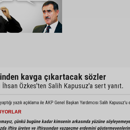
inden kavga çıkartacak sözler
i İhsan Özkes'ten Salih Kapusuz'a sert yanıt.
yaptığı yazılı açıklama ile AKP Genel Başkan Yardımcısı Salih Kapusuz'u el
UYORLAR
amayız, çünkü bugüne kadar kimsenin arkasında yüzüne söyleyemey
da iftira üreten ve iftirasından vazgeçme erdemini göstermeyenleri