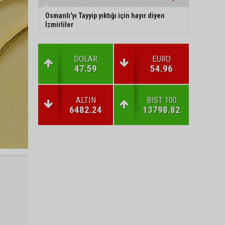
Osmanlı'yı Tayyip yıktığı için hayır diyen
İzmirliler
DOLAR
EURO
47.59
54.96
ALTIN
BIST 100
6482.24
13798.82