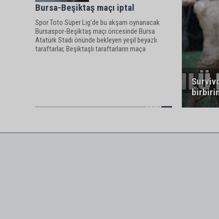
Bursa-Beşiktaş maçı iptal
Spor Toto Süper Lig'de bu akşam oynanacak
Bursaspor-Beşiktaş maçı öncesinde Bursa
Atatürk Stadı önünde bekleyen yeşil beyazlı
taraftarlar, Beşiktaşlı taraftarların maça
gelmesini istemediklerini belirterek, polisle
tartışınca olaylar çıktı. Polislerden ya
Survivo
birbiri