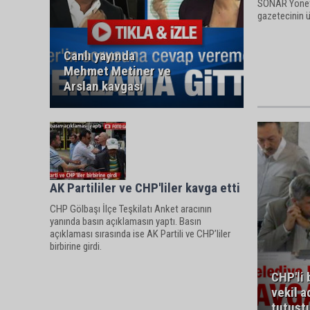
SONAR Yöneti
gazetecinin ü
Canlı yayında
Mehmet Metiner ve
Arslan kavgası
AK Partililer ve CHP'liler kavga etti
CHP Gölbaşı İlçe Teşkilatı Anket aracının
yanında basın açıklamasın yaptı. Basın
açıklaması sırasında ise AK Partili ve CHP’liler
birbirine girdi.
CHP'li
vekil a
tutuşt