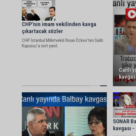
CHP'nin imam vekilinden kavga
çıkartacak sözler
CHP İstanbul Milletvekili İhsan Özkes'ten Salih
Kapusuz'a sert yanıt.
Canlı y
kavgası
SONAR Ba
kavgası - 