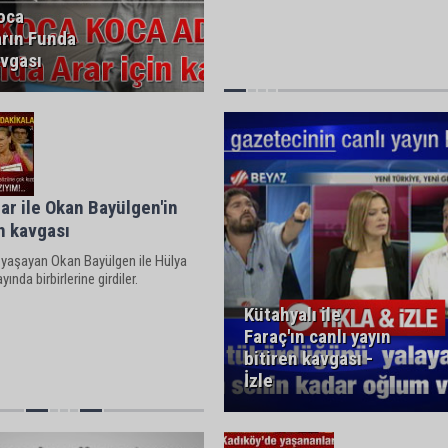
oca
rın Funda
avgası
ar ile Okan Bayülgen'in
ın kavgası
ı yaşayan Okan Bayülgen ile Hülya
yında birbirlerine girdiler.
Kütahyalı ile
Faraç'ın canlı yayın
bitiren kavgası -
İzle