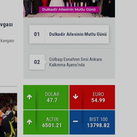
avgası
01
Dulkadir Ailesinin Mutlu Günü
r kavgası
Gölbaşı Esnafının Sesi Ankara
02
Kalkınma Ajansı'nda
DOLAR
EURO
47.7
54.99
ALTIN
BIST 100
6501.21
13798.82