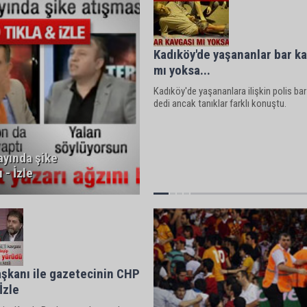
Kadıköy'de yaşananlar bar k
mı yoksa...
Kadıköy'de yaşananlara ilişkin polis ba
dedi ancak tanıklar farklı konuştu.
ayında şike
 - İzle
şkanı ile gazetecinin CHP
İzle