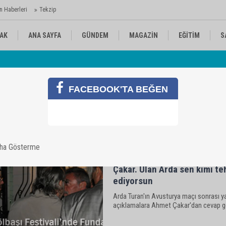
n Haberleri
Tekzip
AK
ANA SAYFA
GÜNDEM
MAGAZİN
EĞİTİM
S
Mu
KÜLTÜR-SANAT
SPOR
RÖPORTAJ
FACEBOOK'TA BEĞEN
aha Gösterme
Çakar. Ulan Arda sen kimi te
ediyorsun
Arda Turan'ın Avusturya maçı sonrası ya
açıklamalara Ahmet Çakar'dan cevap ge