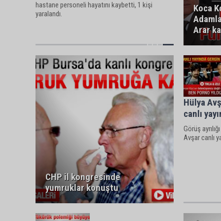
hastane personeli hayatını kaybetti, 1 kişi
Koca K
yaralandı.
Adamla
Arar k
Hülya Avş
canlı yay
Görüş ayrılığ
Avşar canlı ya
CHP il kongresinde
yumruklar konuştu