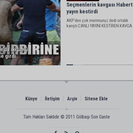
Seçmenlerin kavgası Habert
yayın kestirdi
AKP'den çok memnunuz dedi ortalık
karıştı:CANLI YAYINI KESTİREN KAVGA.
r'da iki ünlü
ne girdi
Künye
İletişim
Arşiv
Sitene Ekle
Tüm Hakları Saklıdır © 2011
Gölbaşı Son Gaste