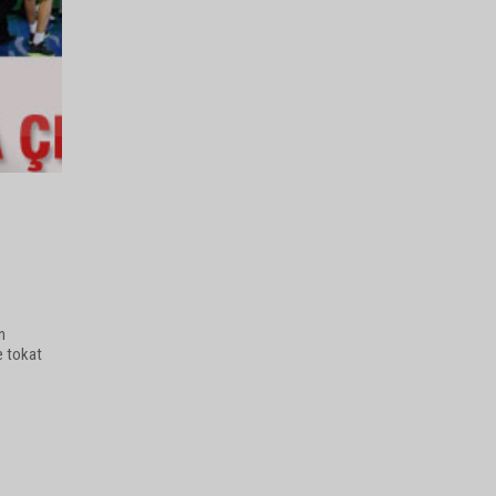
n
e tokat