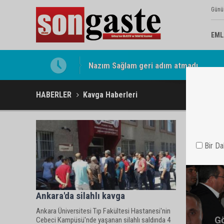
Günü
EML
Nazım Sağlam geri adım atmadı
HABERLER
Kavga Haberleri
Bir D
Ankara'da silahlı kavga
Ankara Üniversitesi Tıp Fakültesi Hastanesi'nin
Cebeci Kampüsü'nde yaşanan silahlı saldırıda 4