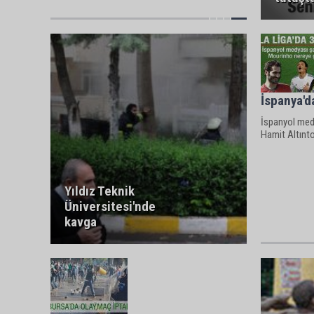
İspanya'd
İspanyol medy
Hamit Altıntop
Yıldız Teknik
Üniversitesi'nde
kavga