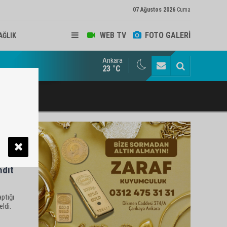
07 Ağustos 2026
Cuma
WEB TV
FOTO GALERİ
AĞLIK
Ankara
rat Ilıkan’dan MHP Genel Başkanı Bahçeli'ye Ziyaret
23 °C
hdit
ptığı
ldi.