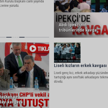
m Kurulu Başkanı canlı yayında
zerine yürüdü.
Abdi İpekçi'nin
tribünlerinde kavga
Liseli kızların erkek kavgası
Liseli genç kız, erkek arkadaşı yüzünde
tartıştığı aynı sınıftaki arkadaşını tekm
dövdü.
 başkan ve
dayı kavgaya
u