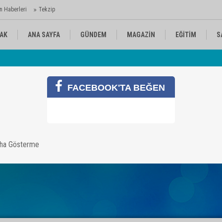
n Haberleri
Tekzip
AK
ANA SAYFA
GÜNDEM
MAGAZİN
EĞİTİM
S
Av
KÜLTÜR-SANAT
SPOR
RÖPORTAJ
 Ajansı'nda
FACEBOOK'TA BEĞEN
Yazarın Tüm Yazılar
li İnam
aha Gösterme