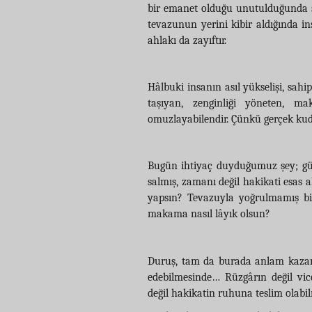
bir emanet olduğu unutulduğunda sah
tevazunun yerini kibir aldığında in
ahlakı da zayıftır.
Hâlbuki insanın asıl yükselişi, sahi
taşıyan, zenginliği yöneten, mak
omuzlayabilendir. Çünkü gerçek kudr
Bugün ihtiyaç duyduğumuz şey; gürü
salmış, zamanı değil hakikati esas a
yapsın? Tevazuyla yoğrulmamış bir
makama nasıl lâyık olsun?
Duruş, tam da burada anlam kazan
edebilmesinde… Rüzgârın değil vi
değil hakikatin ruhuna teslim olab