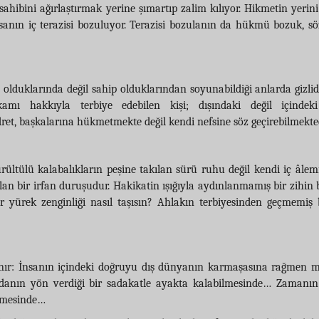
ibini ağırlaştırmak yerine şımartıp zalim kılıyor. Hikmetin yerini 
sanın iç terazisi bozuluyor. Terazisi bozulanın da hükmü bozuk, sö
p olduklarında değil sahip olduklarından soyunabildiği anlarda gizlidir
amı hakkıyla terbiye edebilen kişi; dışındaki değil içindeki 
et, başkalarına hükmetmekte değil kendi nefsine söz geçirebilmekted
ltülü kalabalıkların peşine takılan sürü ruhu değil kendi iç âle
lan bir irfan duruşudur. Hakikatin ışığıyla aydınlanmamış bir zihin b
 yürek zenginliği nasıl taşısın? Ahlakın terbiyesinden geçmemiş 
ır: İnsanın içindeki doğruyu dış dünyanın karmaşasına rağmen 
cdanın yön verdiği bir sadakatle ayakta kalabilmesinde… Zamanı
ilmesinde…