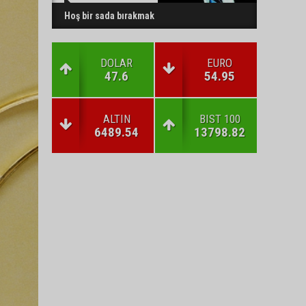
Hoş bir sada bırakmak
DOLAR
EURO
47.6
54.95
ALTIN
BIST 100
6489.54
13798.82