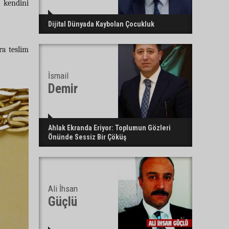
e kendini
Dijital Dünyada Kaybolan Çocukluk
ra teslim
İsmail
Demir
Ahlak Ekranda Eriyor: Toplumun Gözleri
Önünde Sessiz Bir Çöküş
Ali İhsan
Güçlü