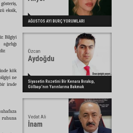
gösteriş,
zü eksik,
AĞUSTOS AYI BURÇ YORUMLARI
. Bilgiyi
ağırlığı
Özcan
ir.
Aydoğdu
minde kök
ilgiyi ne
Siyasetin Rozetini Bir Kenara Bırakıp,
bir irade
Gölbaşı’nın Yarınlarına Bakmak
muhafaza
Vedat Ali
n ruhuna
İnam