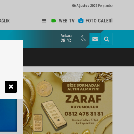
06 Ağustos 2026
Perşembe
WEB TV
FOTO GALERİ
AĞLIK
Ankara
ukat ve Arabulucu Rüstem Yiğit Ahizer'e ziyaretçi akını
28 °C
ı >