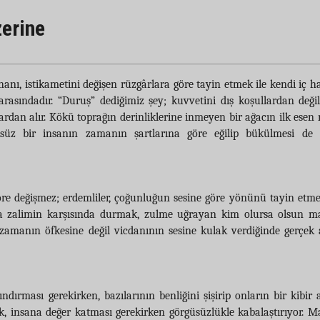
erine
hanı, istikametini değişen rüzgârlara göre tayin etmek ile kendi iç h
rasındadır. “Duruş” dediğimiz şey; kuvvetini dış koşullardan deği
lardan alır. Kökü toprağın derinliklerine inmeyen bir ağacın ilk esen
ksüz bir insanın zamanın şartlarına göre eğilip bükülmesi de
e değişmez; erdemliler, çoğunluğun sesine göre yönünü tayin etme
sa zalimin karşısında durmak, zulme uğrayan kim olursa olsun 
 zamanın öfkesine değil vicdanının sesine kulak verdiğinde gerçe
ındırması gerekirken, bazılarının benliğini şişirip onların bir kibir 
ik, insana değer katması gerekirken görgüsüzlükle kabalaştırıyor. 