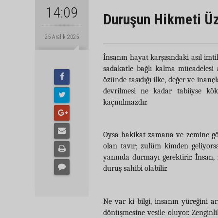
14:09
Duruşun Hikmeti Üz
25 Aralık 2025
İnsanın hayat karşısındaki asıl imti
sadakatle bağlı kalma mücadelesi a
özünde taşıdığı ilke, değer ve inanç
devrilmesi ne kadar tabiiyse kö
kaçınılmazdır.
Oysa hakikat zamana ve zemine gör
olan tavır; zulüm kimden geliyor
yanında durmayı gerektirir. İnsan,
duruş sahibi olabilir.
Ne var ki bilgi, insanın yüreğini ar
dönüşmesine vesile oluyor. Zenginl