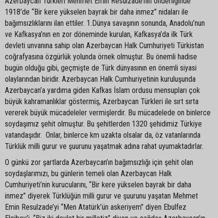
Azerbaycan Türkleri Mehmet Emin Resulzade’nin önderliğinde
1918’de “Bir kere yükselen bayrak bir daha inmez” nidaları ile
bağımsızlıklarını ilan ettiler. 1.Dünya savaşının sonunda, Anadolu’nun
ve Kafkasya’nın en zor döneminde kurulan, Kafkasya’da ilk Türk
devleti unvanına sahip olan Azerbaycan Halk Cumhuriyeti Türkistan
coğrafyasına özgürlük yolunda örnek olmuştur. Bu önemli hadise
bugün olduğu gibi, geçmişte de Türk dünyasının en önemli siyasi
olaylarından biridir. Azerbaycan Halk Cumhuriyetinin kuruluşunda
Azerbaycan’a yardıma giden Kafkas İslam ordusu mensupları çok
büyük kahramanlıklar göstermiş, Azerbaycan Türkleri ile sırt sırta
vererek büyük mücadeleler vermişlerdir. Bu mücadelede on binlerce
soydaşımız şehit olmuştur. Bu şehitlerden 1320 şehidimiz Türkiye
vatandaşıdır. Onlar, binlerce km uzakta olsalar da, öz vatanlarında
Türklük milli gurur ve şuurunu yaşatmak adına rahat uyumaktadırlar.
O günkü zor şartlarda Azerbaycan’ın bağımsızlığı için şehit olan
soydaşlarımızı, bu günlerin temeli olan Azerbaycan Halk
Cumhuriyeti’nin kurucularını, “Bir kere yükselen bayrak bir daha
inmez” diyerek Türklüğün milli gurur ve şuurunu yaşatan Mehmet
Emin Resulzade’yi “Men Atatürk’ün askeriyem” diyen Ebulfez