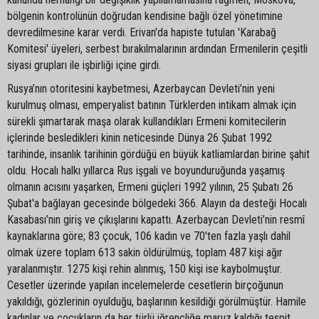
bölgenin kontrolünün doğrudan kendisine bağlı özel yönetimine
devredilmesine karar verdi. Erivan'da hapiste tutulan 'Karabağ
Komitesi' üyeleri, serbest bırakılmalarının ardından Ermenilerin çeşitli
siyasi grupları ile işbirliği içine girdi.
Rusya’nın otoritesini kaybetmesi, Azerbaycan Devleti’nin yeni
kurulmuş olması, emperyalist batının Türklerden intikam almak için
sürekli şımartarak maşa olarak kullandıkları Ermeni komitecilerin
içlerinde besledikleri kinin neticesinde Dünya 26 Şubat 1992
tarihinde, insanlık tarihinin gördüğü en büyük katliamlardan birine şahit
oldu. Hocalı halkı yıllarca Rus işgali ve boyunduruğunda yaşamış
olmanın acısını yaşarken, Ermeni güçleri 1992 yılının, 25 Şubatı 26
Şubat'a bağlayan gecesinde bölgedeki 366. Alayın da desteği Hocalı
Kasabası’nın giriş ve çıkışlarını kapattı. Azerbaycan Devleti’nin resmî
kaynaklarına göre; 83 çocuk, 106 kadın ve 70'ten fazla yaşlı dahil
olmak üzere toplam 613 sakin öldürülmüş, toplam 487 kişi ağır
yaralanmıştır. 1275 kişi rehin alınmış, 150 kişi ise kaybolmuştur.
Cesetler üzerinde yapılan incelemelerde cesetlerin birçoğunun
yakıldığı, gözlerinin oyulduğu, başlarının kesildiği görülmüştür. Hamile
kadınlar ve çocukların da her türlü iğrençliğe maruz kaldığı tespit