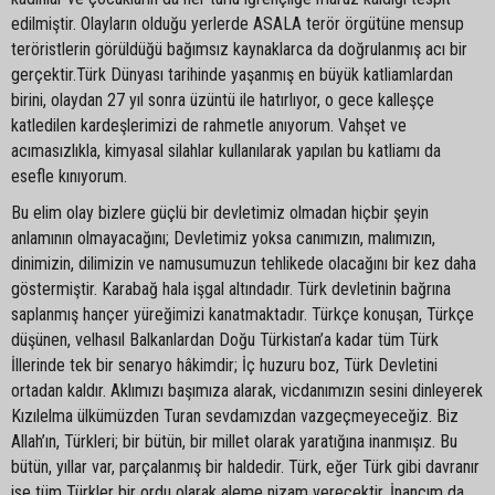
edilmiştir. Olayların olduğu yerlerde ASALA terör örgütüne mensup
teröristlerin görüldüğü bağımsız kaynaklarca da doğrulanmış acı bir
gerçektir.​Türk Dünyası tarihinde yaşanmış en büyük katliamlardan
birini, olaydan 27 yıl sonra üzüntü ile hatırlıyor, o gece kalleşçe
katledilen kardeşlerimizi de rahmetle anıyorum. Vahşet ve
acımasızlıkla, kimyasal silahlar kullanılarak yapılan bu katliamı da
esefle kınıyorum.
Bu elim olay bizlere güçlü bir devletimiz olmadan hiçbir şeyin
anlamının olmayacağını; Devletimiz yoksa canımızın, malımızın,
dinimizin, dilimizin ve namusumuzun tehlikede olacağını bir kez daha
göstermiştir. Karabağ hala işgal altındadır. Türk devletinin bağrına
saplanmış hançer yüreğimizi kanatmaktadır. Türkçe konuşan, Türkçe
düşünen, velhasıl Balkanlardan Doğu Türkistan’a kadar tüm Türk
İllerinde tek bir senaryo hâkimdir; İç huzuru boz, Türk Devletini
ortadan kaldır. Aklımızı başımıza alarak, vicdanımızın sesini dinleyerek
Kızılelma ülkümüzden Turan sevdamızdan vazgeçmeyeceğiz. Biz
Allah’ın, Türkleri; bir bütün, bir millet olarak yaratığına inanmışız. Bu
bütün, yıllar var, parçalanmış bir haldedir. Türk, eğer Türk gibi davranır
ise tüm Türkler bir ordu olarak aleme nizam verecektir. İnancım da,