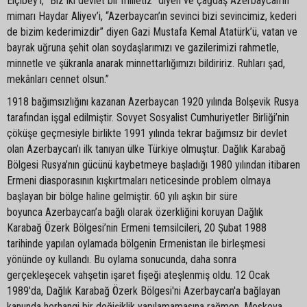
Elçibey’i, “Biz iki devlet bir milletiz” diyen ve çağdaş Azerbaycan’ın
mimarı Haydar Aliyev’i, “Azerbaycan’ın sevinci bizi sevincimiz, kederi
de bizim kederimizdir” diyen Gazi Mustafa Kemal Atatürk’ü, vatan ve
bayrak uğruna şehit olan soydaşlarımızı ve gazilerimizi rahmetle,
minnetle ve şükranla anarak minnettarlığımızı bildiririz. Ruhları şad,
mekânları cennet olsun.”
1918 bağımsızlığını kazanan Azerbaycan 1920 yılında Bolşevik Rusya
tarafından işgal edilmiştir. Sovyet Sosyalist Cumhuriyetler Birliği’nin
çöküşe geçmesiyle birlikte 1991 yılında tekrar bağımsız bir devlet
olan Azerbaycan’ı ilk tanıyan ülke Türkiye olmuştur. Dağlık Karabağ
Bölgesi Rusya’nın gücünü kaybetmeye başladığı 1980 yılından itibaren
Ermeni diasporasının kışkırtmaları neticesinde problem olmaya
başlayan bir bölge haline gelmiştir. 60 yılı aşkın bir süre
boyunca Azerbaycan’a bağlı olarak özerkliğini koruyan Dağlık
Karabağ Özerk Bölgesi’nin Ermeni temsilcileri, 20 Şubat 1988
tarihinde yapılan oylamada bölgenin Ermenistan ile birleşmesi
yönünde oy kullandı. Bu oylama sonucunda, daha sonra
gerçekleşecek vahşetin işaret fişeği ateşlenmiş oldu. 12 Ocak
1989'da, Dağlık Karabağ Özerk Bölgesi'ni Azerbaycan'a bağlayan
kanunda herhangi bir değişiklik yapılamamasına rağmen, Moskova,