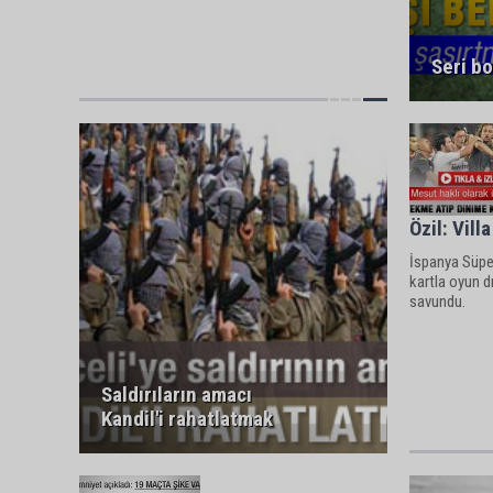
Seri b
Özil: Vill
İspanya Süper
kartla oyun d
savundu.
Saldırıların amacı
Kandil'i rahatlatmak