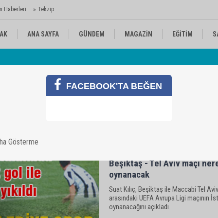
n Haberleri
Tekzip
AK
ANA SAYFA
GÜNDEM
MAGAZİN
EĞİTİM
S
Av
 Ajansı'nda
KÜLTÜR-SANAT
SPOR
RÖPORTAJ
FACEBOOK'TA BEĞEN
aha Gösterme
Beşiktaş - Tel Aviv maçı ner
oynanacak
Suat Kılıç, Beşiktaş ile Maccabi Tel Avi
arasındaki UEFA Avrupa Ligi maçının İs
oynanacağını açıkladı.