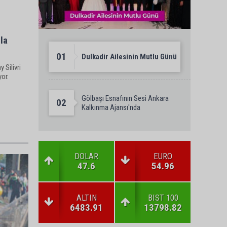
la
01
Dulkadir Ailesinin Mutlu Günü
 Silivri
yor.
Gölbaşı Esnafının Sesi Ankara
02
Kalkınma Ajansı'nda
DOLAR
EURO
47.6
54.96
ALTIN
BIST 100
6483.91
13798.82