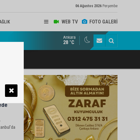
06 Ağustos 2026
Perşembe
WEB TV
FOTO GALERİ
AĞLIK
Ankara
ukat ve Arabulucu Rüstem Yiğit Ahizer'e ziyaretçi akını
28 °C
ede
v
tanbul'da