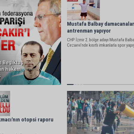
Mustafa Balbay damacanalar
antrenman yapıyor
CHP İzmir 2. bölge adayı Mustafa Balbay
Cezaevi’nde kısıtlı imkanlarla spor yapı
m Beşiktaş
çin hakem
ş
macı'nın otopsi raporu