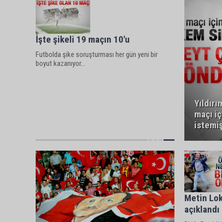
İşte şikeli 19 maçın 10'u
Futbolda şike soruşturması her gün yeni bir
boyut kazanıyor...
Yıldırı
maçı i
istemi
Metin Lok
açıklandı