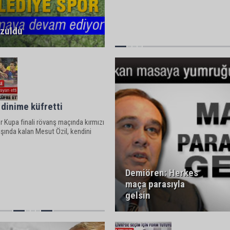
ozuldu
a dinime küfretti
 Kupa finali rövanş maçında kırmızı
ışında kalan Mesut Özil, kendini
Demiören: Herkes
maça parasıyla
gelsin