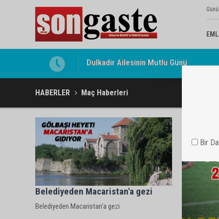
Günü
EML
Dulkadir Ailesinin Mutlu Günü
Gölbaşı Esnafının Sesi Ankara Kalkınma
HABERLER
Maç Haberleri
Bir D
Belediyeden Macaristan'a gezi
Belediyeden Macaristan'a gezi