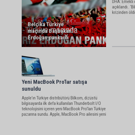
DHA: Emekli 
açıklandı.. '
krizinden öld
Belçika Türkiye
maçında Başbakan
Erdoğan pankartı
Yeni MacBook Pro'lar satışa
sunuldu
Apple'ın Türkiye distribütörü Bilkom, dizüstü
bilgisayarda ilk defa kullanılan Thunderbolt I/O
teknolojisini içeren yeni MacBook Pro'ları Türkiye
pazarına sundu. Apple, MacBook Pro ailesini yeni
nesil işlemci ve grafikler, çok yüksek hızlı
Thunderbolt I/O