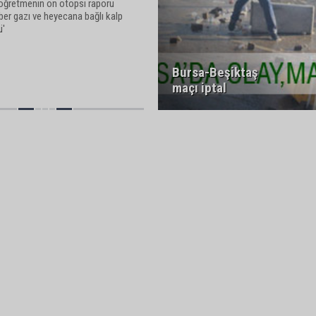
öğretmenin ön otopsi raporu
Biber gazı ve heyecana bağlı kalp
ü'
Bursa-Beşiktaş
maçı iptal