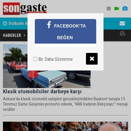
Dulkadir Ailesinin Mutlu Günü
Avukat ve 
FACEBOOK'TA
Gölbaşı Esnafının Sesi Ankara Kalkınma Ajansı'nda
akını
HABERLER
Protesto Haberleri
BEĞEN
Bir Daha Gösterme
Klasik otomobilciler darbeye karşı
Ankara’da klasik otomobil sahipleri gerçekleştirdikleri Başkent turuyla 15
Temmuz Darbe Girişimini protesto ederek, "Milli İradenin Bekçisiyiz" mesajı
verdiler.