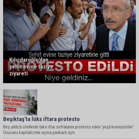
Kılıçdaroğlu'dan
şehit evine taziye
ziyareti
Beşiktaş'ta lüks iftara protesto
Beş yıldızlı otellerde lüks iftar sofralarını protesto eden 'yeşil komünistler'
Orucunu kapitalizmle açma pankartı açtı