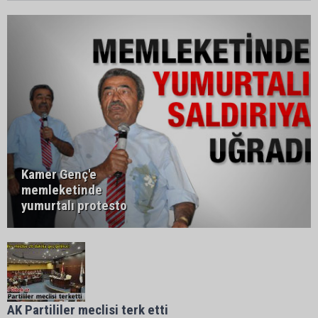
Kamer Genç'e
memleketinde
yumurtalı protesto
AK Partililer meclisi terk etti