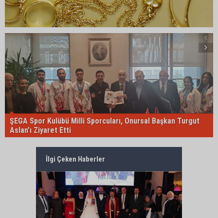
ŞEGA Spor Kulübü Milli Sporcuları, Onursal Başkan Turgut
Aslan’ı Ziyaret Etti
İlgi Çeken Haberler