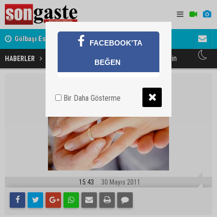
Gölbaşı Esnafının Sesi Ankara Kalkınma Ajansı'nda
Avukat ve 
FACEBOOK'TA
akını
Sakın bu nedenler yüzünden evlenmeyin
HABERLER
BEĞEN
Bir Daha Gösterme
15:43
30 Mayıs 2011