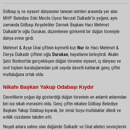
Gölbaşı iş ve siyaset dünyasının tanınan isimleri arasında yer alan
MHP Belediye Eski Meclis Üyesi Nevzat Dulkadir’in yeğeni, aynı
zamanda Gölbaşı Kırşehirliler Dernek Başkanı Hacı Mehmet
Dulkadir’in oğlu Durukan, düzenlenen görkemli bir düğün töreniyle
dünya evine girdi.
Mehmet & Ayşe Ünal çiftinin kıymetli kızı
Nur
ile Hacı Mehmet &
Derya Dulkadir çiftinin oğlu
Durukan
, hayatlarını birleştirdi. Akalın
Şato Bonbon'da gerçekleşen düğün törenine siyaset, iş dünyası ve
sivil toplum kuruluşlarından çok sayıda davetli katılarak genç çiftin
mutluluğuna ortak oldu.
Nikahı Başkan Yakup Odabaşı Kıydır
Davetlilerin yoğun ilgi gösterdiği düğün töreninin en anlamlı anlarından
biri ise nikah merasimi oldu. Genç çiftin nikahını Gölbaşı Belediye
Başkanı Yakup Odabaşı kıyarak, bir ömür boyu mutluluklar diledi ve
evlilik cüzdanını takdim etti.
Neşeli anlara sahne olan düğünde Dulkadir ve Ünal aileleri sevinçlerini