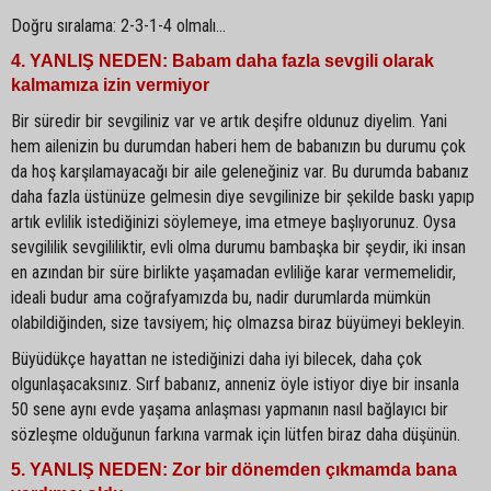
Doğru sıralama: 2-3-1-4 olmalı...
4. YANLIŞ NEDEN: Babam daha fazla sevgili olarak
kalmamıza izin vermiyor
Bir süredir bir sevgiliniz var ve artık deşifre oldunuz diyelim. Yani
hem ailenizin bu durumdan haberi hem de babanızın bu durumu çok
da hoş karşılamayacağı bir aile geleneğiniz var. Bu durumda babanız
daha fazla üstünüze gelmesin diye sevgilinize bir şekilde baskı yapıp
artık evlilik istediğinizi söylemeye, ima etmeye başlıyorunuz. Oysa
sevgililik sevgililiktir, evli olma durumu bambaşka bir şeydir, iki insan
en azından bir süre birlikte yaşamadan evliliğe karar vermemelidir,
ideali budur ama coğrafyamızda bu, nadir durumlarda mümkün
olabildiğinden, size tavsiyem; hiç olmazsa biraz büyümeyi bekleyin.
Büyüdükçe hayattan ne istediğinizi daha iyi bilecek, daha çok
olgunlaşacaksınız. Sırf babanız, anneniz öyle istiyor diye bir insanla
50 sene aynı evde yaşama anlaşması yapmanın nasıl bağlayıcı bir
sözleşme olduğunun farkına varmak için lütfen biraz daha düşünün.
5. YANLIŞ NEDEN: Zor bir dönemden çıkmamda bana