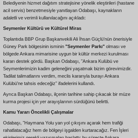
Belediyenin hizmet dağıtım stratejisine yönelik eleştirileri (hastane
acil servis) benzetmesiyle yanıtlayan Odabaşı, kaynakların
adaletli ve verimli kullanılacağını açıkladı:
Seymenler Kültürü ve Kültürel Miras
Toplantıda BBP Grup Başkanvekili Ali İhsan Güçlü’nün önerisiyle
Güney Park bölgesinin isminin
"Seymenler Parkı"
olması ve
bölgede Ankara mimarisine uygun bir kültür merkezi kurulması
kararı destek gördü. Başkan Odabaşı, "Ankara Kulübü ve
Seymenlerimizin kadim geleneğini yaşatmak bizim görevimizdir.
Tadilat talimatlarını verdim, meclis kararıyla burayı Ankara
Kulübü’ne tahsis edeceğiz" ifadelerini kullandı.
Ayrıca Başkan Odabaşı, ilçenin tarihine sahip çıkacak bir müze
kurma projesi için yer arayışlarının sürdüğünü belirtti.
Kamu Yararı Öncelikli Çalışmalar
Odabaşı, "Haymana Yolu yan yol çıkışını açarak hem trafiği
rahatlatacağız hem de bölgeyi işgalden kurtaracağız. Fen İşleri
ekiplerimiz gerekli yazışmaları başlattı; bu süreçte Ankara