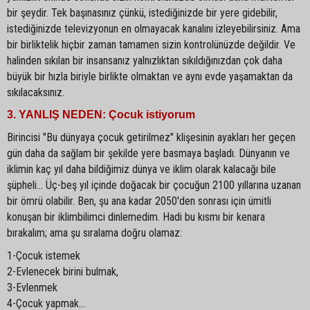
bir şeydir. Tek başınasınız çünkü, istediğinizde bir yere gidebilir,
istediğinizde televizyonun en olmayacak kanalını izleyebilirsiniz. Ama
bir birliktelik hiçbir zaman tamamen sizin kontrolünüzde değildir. Ve
halinden sıkılan bir insansanız yalnızlıktan sıkıldığınızdan çok daha
büyük bir hızla biriyle birlikte olmaktan ve aynı evde yaşamaktan da
sıkılacaksınız.
3. YANLIŞ NEDEN: Çocuk istiyorum
Birincisi "Bu dünyaya çocuk getirilmez" klişesinin ayakları her geçen
gün daha da sağlam bir şekilde yere basmaya başladı. Dünyanın ve
iklimin kaç yıl daha bildiğimiz dünya ve iklim olarak kalacağı bile
şüpheli... Üç-beş yıl içinde doğacak bir çocuğun 2100 yıllarına uzanan
bir ömrü olabilir. Ben, şu ana kadar 2050'den sonrası için ümitli
konuşan bir iklimbilimci dinlemedim. Hadi bu kısmı bir kenara
bırakalım; ama şu sıralama doğru olamaz:
1-Çocuk istemek
2-Evlenecek birini bulmak,
3-Evlenmek
4-Çocuk yapmak...