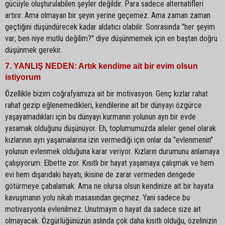
gücüyle oluşturulabilen şeyler değildir. Para sadece alternatifleri
artırır. Ama olmayan bir şeyin yerine geçemez. Ama zaman zaman
geçtiğini düşündürecek kadar aldatıcı olabilir. Sonrasında "her şeyim
var; ben niye mutlu değilim?" diye düşünmemek için en baştan doğru
düşünmek gerekir.
7. YANLIŞ NEDEN: Artık kendime ait bir evim olsun
istiyorum
Özellikle bizim coğrafyamıza ait bir motivasyon. Genç kızlar rahat
rahat gezip eğlenemedikleri, kendilerine ait bir dünyayı özgürce
yaşayamadıkları için bu dünyayı kurmanın yolunun ayn bir evde
yasamak olduğunu düşünüyor. Eh, toplumumuzda aileler genel olarak
kızlarının ayrı yaşamalarına izin vermediği için onlar da "evlenmenin"
yolunun evlenmek olduğuna karar veriyor. Kızların durumunu anlamaya
çalışıyorum. Elbette zor. Kısıtlı bir hayat yaşamaya çalışmak ve hem
evi hem dışarıdaki hayatı, ikisine de zarar vermeden dengede
götürmeye çabalamak. Ama ne olursa olsun kendinize ait bir hayata
kavuşmanın yolu nikah masasından geçmez. Yani sadece bu
motivasyonla evlenilmez. Unutmayın o hayat da sadece size ait
olmayacak. Özgürlüğünüzün aslında çok daha kısıtlı olduğu, özelinizin