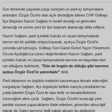
Son dönemde yaşanan yargı süreçleri ve parti içi tartışmaların
ardından, Özgür Özel’e olan açık desteğiyle bilinen CHP Gölbaşı
İlçe Başkanı Nazım Sağlam’ın hedef alındığı ve görevden
alınacağı ve yerine yeni bir ilçe başkanı atanacağı iddia ediliyor.
Nazım Sağlam, parti içindeki hukuki ve siyasi tartışmalarda
tavrını net bir şekilde ortaya koyarak, açıkça Özgür Özel’in
yanında saf tutmuştu. Gölbaşı Son Gaste Genel Yayın Yönetmeni
Özcan Aydoğdu’ya süreci değerlendiren Nazım Sağlam, parti
içindeki hukuki ve siyasi tartışmalarda tavrının en başından beri
net olduğunu belirterek,
"Dün de bugün de olduğu gibi tavrımız
açıkça Özgür Özel’in yanındadır"
dedi.
Parti tabanının ve örgütün iradesini savunmaya devam edeceğini
vurgulayan Sağlam, ilçe örgütüyle birlikte inançla yürüdükleri bu
yolda liderleri Özgür Özel ile olan birlik ve beraberliklerinin
süreceğinin altını çizdi. Sağlam, Özgür Özel’in kuracağı yeni
partide siyaset yapacaklarını ifade ederken, görevden alma ilgili
olarak da ‘Zaten tavrımız belli sabah akşam bu değişimin