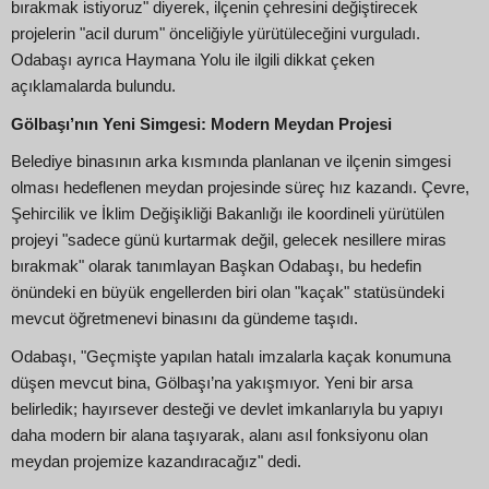
bırakmak istiyoruz" diyerek, ilçenin çehresini değiştirecek
projelerin "acil durum" önceliğiyle yürütüleceğini vurguladı.
Odabaşı ayrıca Haymana Yolu ile ilgili dikkat çeken
açıklamalarda bulundu.
Gölbaşı’nın Yeni Simgesi: Modern Meydan Projesi
Belediye binasının arka kısmında planlanan ve ilçenin simgesi
olması hedeflenen meydan projesinde süreç hız kazandı. Çevre,
Şehircilik ve İklim Değişikliği Bakanlığı ile koordineli yürütülen
projeyi "sadece günü kurtarmak değil, gelecek nesillere miras
bırakmak" olarak tanımlayan Başkan Odabaşı, bu hedefin
önündeki en büyük engellerden biri olan "kaçak" statüsündeki
mevcut öğretmenevi binasını da gündeme taşıdı.
Odabaşı, "Geçmişte yapılan hatalı imzalarla kaçak konumuna
düşen mevcut bina, Gölbaşı’na yakışmıyor. Yeni bir arsa
belirledik; hayırsever desteği ve devlet imkanlarıyla bu yapıyı
daha modern bir alana taşıyarak, alanı asıl fonksiyonu olan
meydan projemize kazandıracağız" dedi.