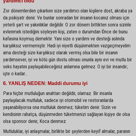
yardımcı oldu
Zor dönemlerden çıkarken size yardımcı olan kişilere dost, akraba ya
da psikiyatr denir. Ve bunlar sonradan bir insanın kocanız olması için
yeterli şart ve yakınlıklar değildir. O zor dönem bittikten sonra sizinle
evlenmek istediğini söyleyen kişi, zaten o durumdan Önce de bunu
kafasına koymuş demektir. Yani size o yardımı ve desteği aslında
karşılıksız vermemiştir. Hadi iyi niyetli düşünmekten vazgeçmeyelim
ama desteği size karşılıksız olarak vermiş olsa bile bir insanın
yardımsever, iyi ve kötü gün dostu olması onunla aynı evi ve mutlu bir
seks hayatını paylaşabileceğiniz anlamına gelmez. O iyi bir insandır;
işte o kadar...
6. YANLIŞ NEDEN: Maddi durumu iyi
Para hiçbir mutluluğun anahtarı değildir, olamaz. Bir insanla
paylaşılacak mutluluk, sadece iyi otomobil ve restoranlarda
yaşanabiliyorsa ona mutluluk denmez; tüketim denir. Sizin ve
kendisinin rahatça, düşünmeden tüketmenizi sağlayan kişiye de olsa
olsa sponsor denir, Koca denmez.
Mutluluklar, iyi anlaşmalar, birlikte bir şeylerden keyif almalar, paranın