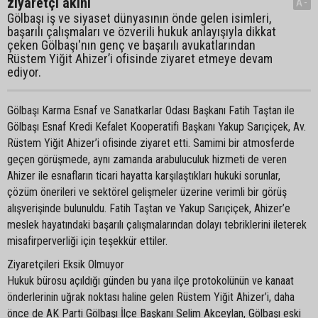
ziyaretçi akını
A-
Gölbaşı iş ve siyaset dünyasının önde gelen isimleri,
başarılı çalışmaları ve özverili hukuk anlayışıyla dikkat
çeken Gölbaşı'nın genç ve başarılı avukatlarından
Rüstem Yiğit Ahizer’i ofisinde ziyaret etmeye devam
ediyor.
Gölbaşı Karma Esnaf ve Sanatkarlar Odası Başkanı Fatih Taştan ile
Gölbaşı Esnaf Kredi Kefalet Kooperatifi Başkanı Yakup Sarıçiçek, Av.
Rüstem Yiğit Ahizer’i ofisinde ziyaret etti. Samimi bir atmosferde
geçen görüşmede, aynı zamanda arabuluculuk hizmeti de veren
Ahizer ile esnafların ticari hayatta karşılaştıkları hukuki sorunlar,
çözüm önerileri ve sektörel gelişmeler üzerine verimli bir görüş
alışverişinde bulunuldu. Fatih Taştan ve Yakup Sarıçiçek, Ahizer’e
meslek hayatındaki başarılı çalışmalarından dolayı tebriklerini ileterek
misafirperverliği için teşekkür ettiler.
Ziyaretçileri Eksik Olmuyor
Hukuk bürosu açıldığı günden bu yana ilçe protokolünün ve kanaat
önderlerinin uğrak noktası haline gelen Rüstem Yiğit Ahizer’i, daha
önce de AK Parti Gölbaşı İlçe Başkanı Selim Akceylan, Gölbaşı eski