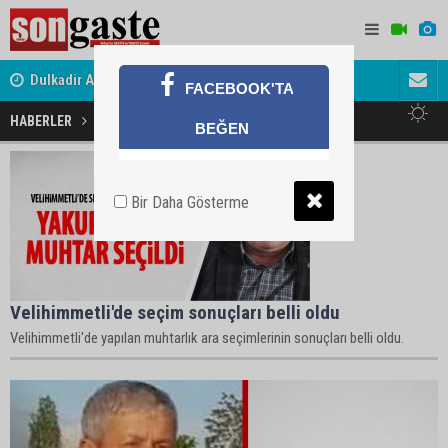
Dulkadir Ailesinin Mutlu Günü
Gölbaşı Es
FACEBOOK'TA
HABERLER
Velihimmetli Haberleri
BEĞEN
Bir Daha Gösterme
Velihimmetli'de seçim sonuçları belli oldu
Velihimmetli'de yapılan muhtarlık ara seçimlerinin sonuçları belli oldu.