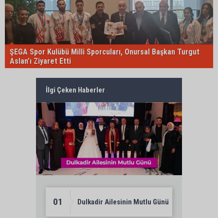
ŞEGA Spor Kulübü Milli Sporcuları, Onursal Başkan Turgut
Aslan’ı Ziyaret Etti
İlgi Çeken Haberler
01
Dulkadir Ailesinin Mutlu Günü