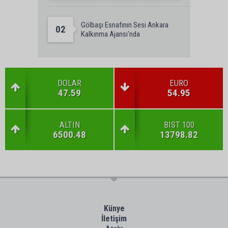
Gölbaşı Esnafının Sesi Ankara
02
Kalkınma Ajansı'nda
DOLAR
EURO
47.59
54.95
ALTIN
BIST 100
6500.48
13798.82
Künye
İletişim