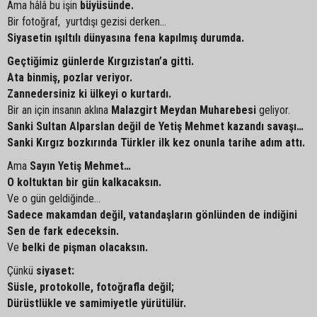
Ama hâlâ bu işin
büyüsünde.
Bir fotoğraf, yurtdışı gezisi derken…
Siyasetin ışıltılı dünyasına fena kapılmış durumda.
Geçtiğimiz günlerde Kırgızistan’a gitti.
Ata binmiş, pozlar veriyor.
Zannedersiniz ki ülkeyi o kurtardı.
Bir an için insanın aklına
Malazgirt Meydan Muharebesi
geliyor.
Sanki Sultan Alparslan değil de Yetiş Mehmet kazandı savaşı…
Sanki Kırgız bozkırında Türkler ilk kez onunla tarihe adım attı.
Ama
Sayın Yetiş Mehmet…
O koltuktan bir gün kalkacaksın.
Ve o gün geldiğinde...
Sadece makamdan değil, vatandaşların gönlünden de indiğini
Sen de fark edeceksin.
Ve
belki de pişman olacaksın.
Çünkü
siyaset:
Süsle, protokolle, fotoğrafla değil;
Dürüstlükle ve samimiyetle yürütülür.