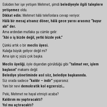
Eskiden her işe yetişen Mehmet, şimdi
belediyeyle ilgili taleplere
yetişemez
oldu.
Dikkat edin:
Mehmet hâlâ telefonlara cevap veriyor.
Hâlâ bir mesaj atsanız döner, hâlâ gece yarısı arasınız “buyur
abi” der.
Ama ardından mutlaka şu cümle gelir:
“Abi o iş bizde değil, yetki bizde yok.”
Çünkü artık o bir
meclis üyesi.
Kulağa büyük geliyor değil mi?
Ama işin iç yüzü çok başka.
Meclis üyeliği
, öyle dışarıdan görüldüğü gibi
“talimat ver, işlem
başlasın”
makamı değil.
Belediye yönetiminde asıl söz, belediye başkanında.
Siz orada sadece
“kaldır – indir”
yaparsınız.
Yani bir nevi
demokratik kol egzersizi…
Peki, Mehmet ne hayal etmişti acaba?
Kaldırım mı yaptıracaktı?
Yol mu açtıracaktı?