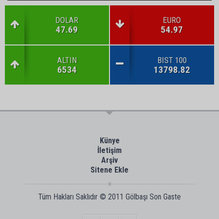
DOLAR
EURO
47.69
54.97
ALTIN
BIST 100
6534
13798.82
Künye
İletişim
Arşiv
Sitene Ekle
Tüm Hakları Saklıdır © 2011
Gölbaşı Son Gaste