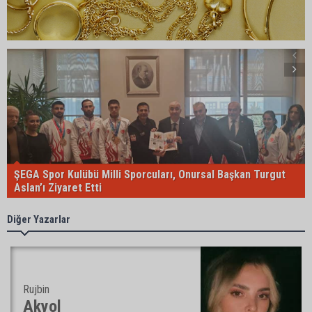
ŞEGA Spor Kulübü Milli Sporcuları, Onursal Başkan Turgut
Aslan’ı Ziyaret Etti
Diğer Yazarlar
Rujbin
Akyol