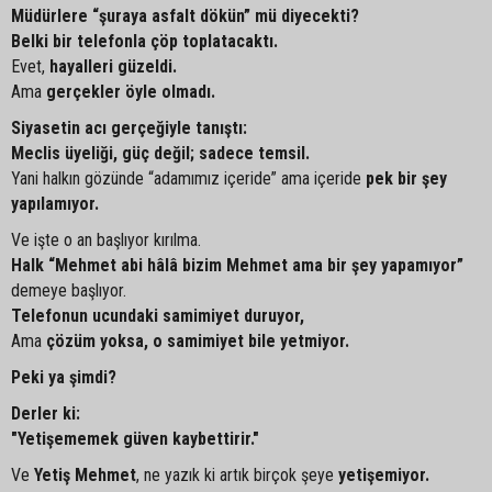
Müdürlere “şuraya asfalt dökün” mü diyecekti?
Belki bir telefonla çöp toplatacaktı.
Evet,
hayalleri güzeldi.
Ama
gerçekler öyle olmadı.
Siyasetin acı gerçeğiyle tanıştı:
Meclis üyeliği, güç değil; sadece temsil.
Yani halkın gözünde “adamımız içeride” ama içeride
pek bir şey
yapılamıyor.
Ve işte o an başlıyor kırılma.
Halk “Mehmet abi hâlâ bizim Mehmet ama bir şey yapamıyor”
demeye başlıyor.
Telefonun ucundaki samimiyet duruyor,
Ama
çözüm yoksa, o samimiyet bile yetmiyor.
Peki ya şimdi?
Derler ki:
"Yetişememek güven kaybettirir."
Ve
Yetiş Mehmet
, ne yazık ki artık birçok şeye
yetişemiyor.