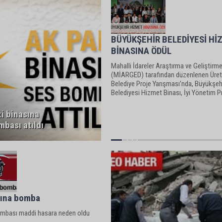
BÜYÜKŞEHİR BELEDİYESİ Hİ
BİNASINA ÖDÜL
Mahalli İdareler Araştırma ve Geliştirm
(MİARGED) tarafından düzenlenen Üre
Belediye Proje Yarışması’nda, Büyükşeh
Belediyesi Hizmet Binası, İyi Yönetim P
katogerisinde birincilik ödülü aldı.
i binasına
bası atıldı
sına bomba
ombası maddi hasara neden oldu