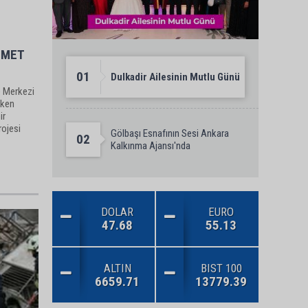
ZMET
01
Dulkadir Ailesinin Mutlu Günü
e Merkezi
tken
ir
rojesi
Gölbaşı Esnafının Sesi Ankara
02
Kalkınma Ajansı'nda
DOLAR
EURO
47.68
55.13
ALTIN
BIST 100
6659.71
13779.39