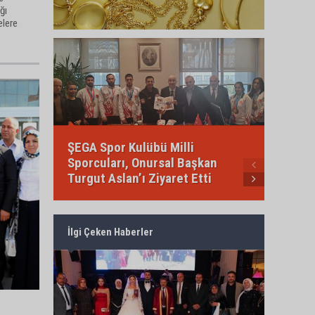
ğı
elere
ŞEGA Spor Kulübü Milli
Sporcuları, Onursal Başkan
İbrahi
Turgut Aslan’ı Ziyaret Etti
(Türkün
İlgi Çeken Haberler