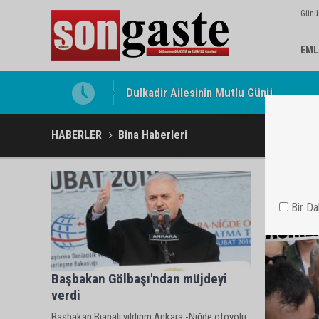
Günü
EML
Dulkadir Ailesinin Mutlu Günü
Gölbaşı Esnafının Sesi Ankara Kalkınma
HABERLER
Bina Haberleri
Bir D
Başbakan Gölbaşı'ndan müjdeyi
verdi
Başbakan Bianali yıldırım Ankara -Niğde otoyolu