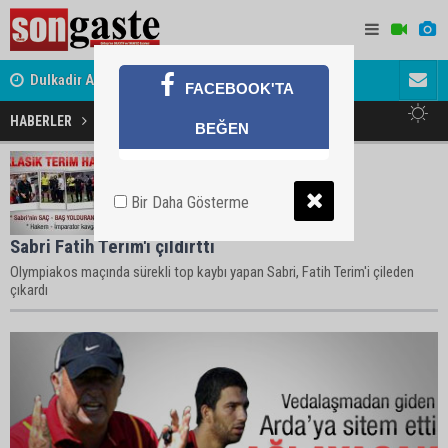
Dulkadir Ailesinin Mutlu Günü
Avukat ve 
FACEBOOK'TA
Gölbaşı Esnafının Sesi Ankara Kalkınma Ajansı'nda
akını
HABERLER
Terim Haberleri
BEĞEN
Bir Daha Gösterme
Sabri Fatih Terim'i çıldırttı
Olympiakos maçında sürekli top kaybı yapan Sabri, Fatih Terim'i çileden
çıkardı