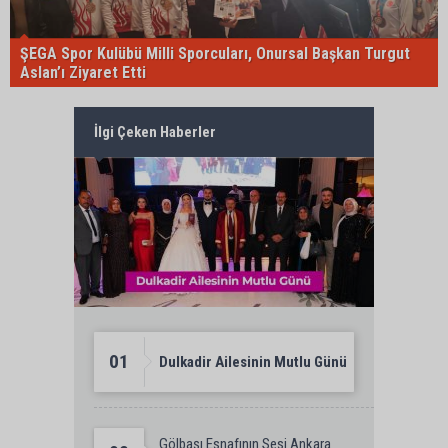
ŞEGA Spor Kulübü Milli Sporcuları, Onursal Başkan Turgut
Aslan’ı Ziyaret Etti
İlgi Çeken Haberler
01
Dulkadir Ailesinin Mutlu Günü
Gölbaşı Esnafının Sesi Ankara