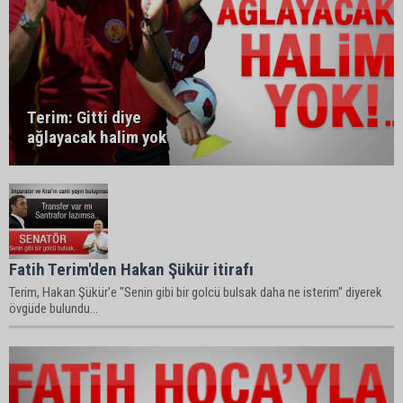
Terim: Gitti diye
ağlayacak halim yok
Fatih Terim'den Hakan Şükür itirafı
Terim, Hakan Şükür'e "Senin gibi bir golcü bulsak daha ne isterim" diyerek
övgüde bulundu...