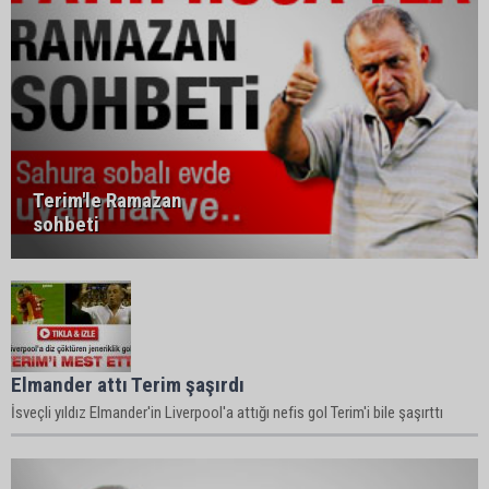
Terim'le Ramazan
sohbeti
Elmander attı Terim şaşırdı
İsveçli yıldız Elmander'in Liverpool'a attığı nefis gol Terim'i bile şaşırttı