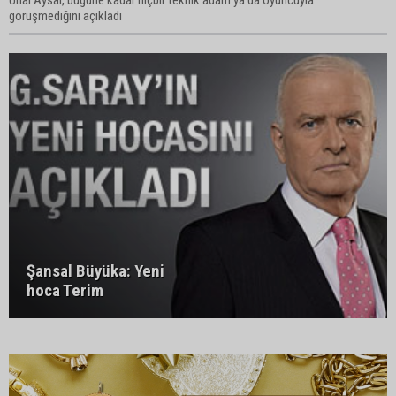
Ünal Aysal, bugüne kadar hiçbir teknik adam ya da oyuncuyla
görüşmediğini açıkladı
Şansal Büyüka: Yeni
hoca Terim