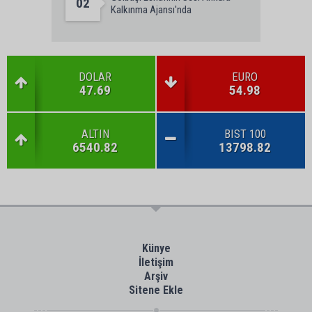
02
Kalkınma Ajansı'nda
DOLAR
EURO
47.69
54.98
ALTIN
BIST 100
6540.82
13798.82
Künye
İletişim
Arşiv
Sitene Ekle